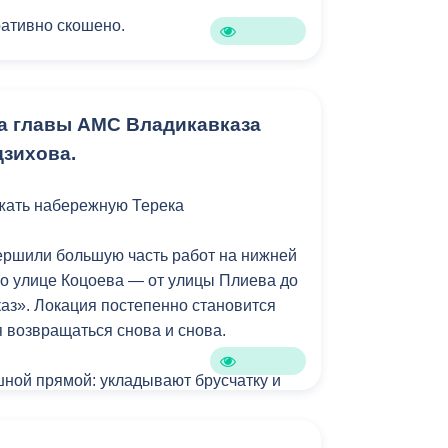
Бесплатная юридическая помощь
ативно скошено.
ко дней борщевик был скошен на ул.
 на пр. Доватора.
ла главы АМС Владикавказа
зихова.
ать набережную Терека
ершили большую часть работ на нижней
о улице Коцоева — от улицы Плиева до
аз». Локация постепенно становится
я возвращаться снова и снова.
ной прямой: укладывают брусчатку и
ие 120-метрового парапета. В новой
я современные опоры освещения,