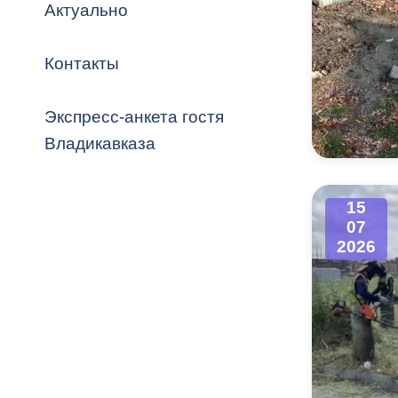
Владикавка
Актуально
Распоряжен
Контакты
ОРВ и эксп
Оценка деят
Экспресс-анкета гостя
местного с
Владикавказа
15
07
Открытые д
2026
Информация
проверок