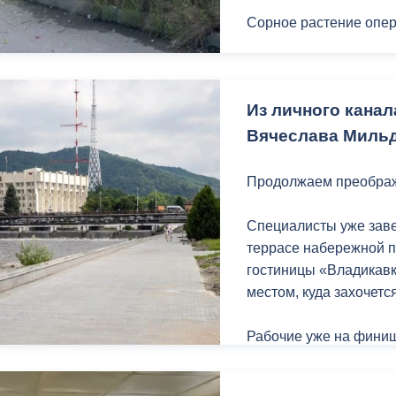
Сорное растение опер
ный контроль
Выборы 2026
За последние несколь
Дзусова, на пр. Коста,
Из личного кана
Вячеслава Мильд
Продолжаем преображ
Специалисты уже зав
террасе набережной п
гостиницы «Владикавк
местом, куда захочетс
Рабочие уже на финиш
обустраивают основан
зоне отдыха появятс