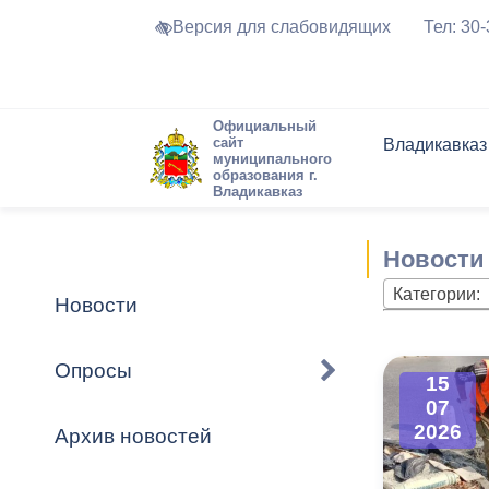
Версия для слабовидящих
Тел: 30
Официальный
сайт
Владикавказ
муниципального
образования г.
Владикавказ
Общие свед
Структура
Интернет-п
Председате
Структура
Новости
Реестры ма
Новости
Устав город
Торги и Кон
расписание
Обратная с
Комиссии
Новостная 
Актуально
Категории:
Новости
Города-поб
Программа
Противодей
Достоприме
Опросы
15
Владикавка
Формы обра
График при
07
принимаемы
2026
Архив новостей
Презентаци
рассмотрен
городского 