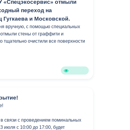
У «Спецэкосервис» отмыли
ы. Газон тоже приведут в порядок.
одный переход на
ойство этого участка — лишь часть
 Гугкаева и Московской.
обновлению всей набережной Терека. В
ня вручную, с помощью специальных
тся привести внешний облик
 отмыли стены от граффити и
архитектурной концепции, сформировав
го тщательно очистили все поверхности
ну.
мках муниципальной программы
зеленение».
рытие!
е!
 в связи с проведением поминальных
3 июля с 10:00 до 17:00, будет