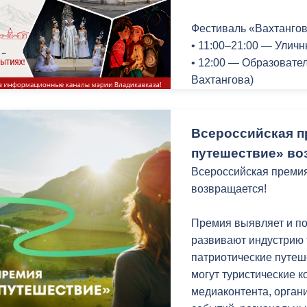
Просим отнестись с п
Тымбыл хъæды дзуар
пути объезда.
Фестиваль «Вахтангов
бæстæ куыд æрсабыр 
• 11:00–21:00 — Улич
фыдбылызæй нæ хиз
• 12:00 — Образовате
Вахтангова)
Амондджын бæрæгбæт
• 19:00 — Спектакль 
Республики Адыгея) н
Всероссийская п
Конный театр «Нарты
путешествие» во
• 18:00 — «Нарты. Л
Всероссийская преми
представление с джиг
возвращается!
древними обрядами и
Премия выявляет и по
Филиал Мариинского т
развивают индустрию 
• 15:00 — Экскурсия 
патриотические путеш
кирхи (Концертный зал
могут туристические к
медиаконтента, орган
12 июля (воскресенье