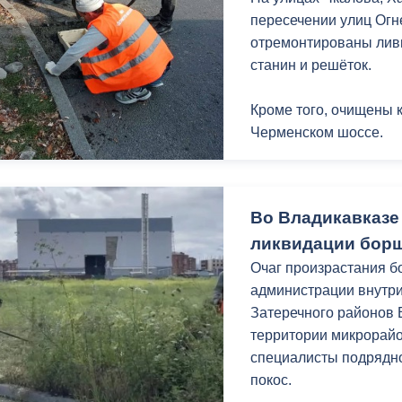
з
пересечении улиц Огн
ия, постановления
Кадровая политика
отремонтированы лив
ертиза НПА
Контактная информация
станин и решёток.
ельности органов
Списки граждан, состоящих на
Кроме того, очищены 
амоуправления
учете в качестве нуждающихся 
Черменском шоссе.
улучшении жилищных условий п
г. Владикавказ
В сезон дождей работ
позволяет поддержива
Во Владикавказе
водоотведения и обе
ликвидации бор
дождевых вод.
анные
Общественное обсуждение
Очаг произрастания б
документов стратегического
Работаем
администрации внутри
планирования
Затеречного районов 
территории микрорай
 о результатах
Порядок обжалования решений 
специалисты подрядн
действий органов местного
покос.
самоуправления