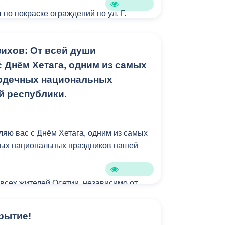
по покраске ограждений по ул. Г.
, ул. Владикавказская.
ихов: От всей души
рн «Новый город».
 Днём Хетага, одним из самых
ция стихийной свалки по ул.
рдечных национальных
й республики.
а очистка от поросли.
ляю вас с Днём Хетага, одним из самых
ных национальных праздников нашей
шленный районы Владикавказа:
ща в пос. Заводском проведена уборка.
 всех жителей Осетии, независимо от
ужит живым напоминанием о той
кос сорной растительности.
которая давно стала частью нас самих.
рытие!