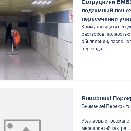
Сотрудники ВМБ
удобные лавочки и урн
подземный пешех
Отмечу, что благоустр
пересечении улиц
большого проекта по 
Коммунальщики сегод
перспективе планируе
растворов, полностью
набережной к единой 
объявлений, после че
общую прогулочную зо
перехода.
Работы ведутся в ра
«Благоустройство и о
Внимание! Перек
Внимание! Перекрыти
Уважаемые горожане,
мероприятий завтра, 1