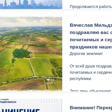
Продолжаются работы 
Плиева, ул. Цоколаева
Вячеслав Мильдз
Подобрали мусор в мк
поздравляю вас с
Продолжается ликвида
почитаемых и се
Московская, 48.
праздников наше
Дорогие земляки!
На пр. Доватора прошл
От всей души поздрав
почитаемых и сердеч
Иристонский и Промы
республики.
На территории кладби
Этот день объединяет
национальности, и сл
Ежедневно ведется по
исторической памяти, 
Внимание! Перек