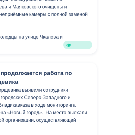
ева и Маяковского очищены и
Противодействие коррупции
неприёмные камеры с полной заменой
Градостроительная деятельность
Формирование комфортной
колодцы на улице Чкалова и
в
городской среды
о
Бюджет для граждан
ы ведутся в усиленном режиме, что
ть работоспособность системы
Пространственные сведения
 продолжается работа по
спечивать своевременный отвод
щевика
Гражданская оборона в
орщевика выявили сотрудники
чрезвычайных ситуациях
городских Северо-Западного и
Незаконное строительство
Владикавказа в ходе мониторинга
она «Новый город». На место выехали
и
Информация финансового
ой организации, осуществляющей
органа