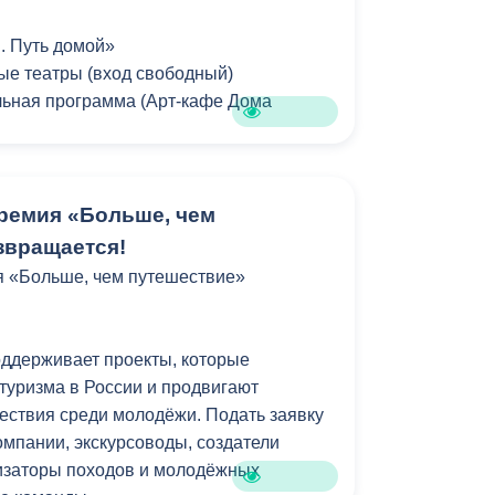
ониманием к ситуации и заранее искать
 нын ахæм арфæ ракæнæд, æмæ
. Путь домой»
уа! Уастырджи Ирыстоныл аудæд,
ные театры (вход свободный)
æд!
льная программа (Арт-кафе Дома
тæ уе ΄ппæтыл дæр цæуæд!
«Горсть земли» (Национальный театр
а сцене Филиала Мариинского театра.
ремия «Больше, чем
»
звращается!
егенды возвращаются» — зрелищное
я «Больше, чем путешествие»
итовкой, национальными танцами,
 живой музыкой.
ддерживает проекты, которые
еатра в РСО – Алания
туризма в России и продвигают
по историческому зданию лютеранской
ествия среди молодёжи. Подать заявку
).
омпании, экскурсоводы, создатели
изаторы походов и молодёжных
)