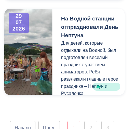
Напомним, ранее,
центром притяжения для
администрация
всех, кто любит и ценит
29
На Водной станции
Владикавказа обещала,
богатейшее культурное
07
отпраздновали День
что льгота сохранится и
наследие нашей великой
2026
будет предоставляться в
России.
Нептуна
рамках нового
Для детей, которые
нормативного порядка.
отдыхали на Водной, был
Изменения были связаны
подготовлен веселый
с тем, что в начале 2026
праздник с участием
года полномочия по
аниматоров. Ребят
организации
развлекали главные герои
пассажирских перевозок
праздника – Нептун и
перешли в
Русалочка.
республиканский Комитет
по транспорту.
Как отметил заведующий
Водной станцией Георгий
Цгоев, празднование Дня
Начало
Пред.
1
2
3