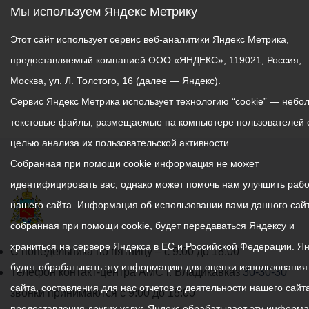
Мы используем Яндекс Метрику
Этот сайт использует сервис веб-аналитики Яндекс Метрика,
предоставляемый компанией ООО «ЯНДЕКС», 119021, Россия,
Москва, ул. Л. Толстого, 16 (далее — Яндекс).
Сервис Яндекс Метрика использует технологию “cookie” — небо
текстовые файлы, размещаемые на компьютере пользователей 
целью анализа их пользовательской активности.
Собранная при помощи cookie информация не может
идентифицировать вас, однако может помочь нам улучшить рабо
нашего сайта. Информация об использовании вами данного сайт
собранная при помощи cookie, будет передаваться Яндексу и
храниться на сервере Яндекса в ЕС и Российской Федерации. Я
График
С понедельника по пятницу – с 9.00 до 18.00
будет обрабатывать эту информацию для оценки использования
работы
Телефон контакт-центра АМС г. Владикавказ
30-30-30
сайта, составления для нас отчетов о деятельности нашего сайта
администрации
звонки принимаются с 9:00 до 18:00
предоставления других услуг. Яндекс обрабатывает эту информ