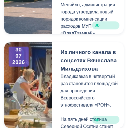
Меняйло, администрация
преобразования
Колхидова и руководителя
города утвердила новый
набережной Терека как
Северо-Осетинского
порядок компенсации
главной прогулочной зоны
отделения студенческих
расходов МУП
Владикавказа.
отрядов Олега Габараева
«ВладТрамвай».
и всех неравнодушных
жителей города за
Чтобы получить школьный
активное участие в сборе
30
Из личного канала в
проездной, необходимо
07
гуманитарной помощи для
соцсетях Вячеслава
2026
сдать фотографию 3×4 в
бойцов.
Мильдзихова
администрацию своей
школы. Проездной будет
Владикавказ в четвертый
Мой канал в Макс.
действовать до конца
раз становится площадкой
календарного года.
для проведения
Пользоваться проездным
Всероссийского
удостоверением может
этнофестиваля «РОН».
только ученик, на имя
которого он оформлен.
На пять дней столица
Северной Осетии станет