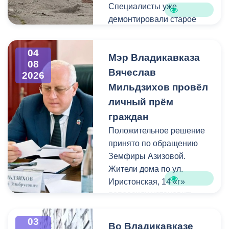
Специалисты уже
демонтировали старое
асфальтовое покрытие и
ограждение реки. Сейчас
04
Мэр Владикавказа
рабочие устанавливают
08
бордюры и поребрики,
Вячеслав
2026
готовят основания
Мильдзихов провёл
будущих дорожек к
личный прём
укладке брусчатки. Сейчас
граждан
специалисты
Положительное решение
обустраивают основание
принято по обращению
ограждения. Парапет
Земфиры Азизовой.
выполнен из
Жители дома по ул.
архитектурного бетона.
Иристонская, 14 «г»
Как и на других участках
попросили установить
набережной, бетонные
турники и досуговую зону
блоки будут чередоваться
для детей. Кроме того,
03
с металлическими
Во Владикавказе