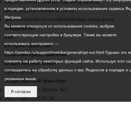
местного
Круглосуточный телефон Единой дежурной
в порядке, установленном в условиях использования сервиса Ян
самоуправления
диспетчерской службы
53-19-19
Метрика.
города
Электронная почта:
ams@vladikavkaz.alania.gov.ru
Вы можете отказаться от использования cookies, выбрав
Владикавказ:
Владикавказ
соответствующие настройки в браузере. Также вы можете
АМС
использовать инструмент —
Интернет приемная
https://yandex.ru/support/metrika/general/opt-out.html Однако это 
Собрание представителей
повлиять на работу некоторых функций сайта. Используя этот са
Общественный Совет
соглашаетесь на обработку данных о вас Яндексом в порядке и 
Пресс-центр
указанных выше.
Общественный транспорт
Владикавказ, пл. Штыба, №2
Я согласен
Тел:
+7 (8672) 55-00-34
Главный редактор: Биазарти Д. К.
Свидетельство о регистрации СМИ ЭЛ № ФС 77 –
75258 от 07.03.2019 выданное Федеральной Службой