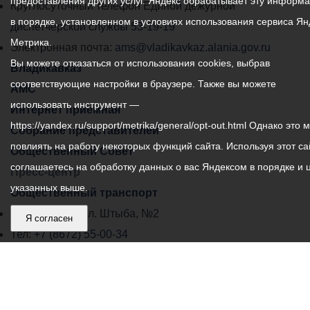
предоставления других услуг. Яндекс обрабатывает эту информ
местного
Круглосуточный телефон Единой дежурной
в порядке, установленном в условиях использования сервиса Ян
самоуправления
диспетчерской службы
53-19-19
Метрика.
города
Электронная почта:
ams@vladikavkaz.alania.gov.ru
Вы можете отказаться от использования cookies, выбрав
Владикавказ:
Владикавказ
соответствующие настройки в браузере. Также вы можете
АМС
использовать инструмент —
Интернет приемная
https://yandex.ru/support/metrika/general/opt-out.html Однако это 
Собрание представителей
повлиять на работу некоторых функций сайта. Используя этот са
Общественный Совет
соглашаетесь на обработку данных о вас Яндексом в порядке и 
Пресс-центр
указанных выше.
Общественный транспорт
Владикавказ, пл. Штыба, №2
Я согласен
Тел:
+7 (8672) 55-00-34
Главный редактор: Биазарти Д. К.
Свидетельство о регистрации СМИ ЭЛ № ФС 77 –
75258 от 07.03.2019 выданное Федеральной Службой