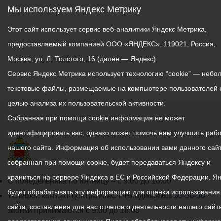
Мы используем Яндекс Метрику
Этот сайт использует сервис веб-аналитики Яндекс Метрика,
предоставляемый компанией ООО «ЯНДЕКС», 119021, Россия,
Москва, ул. Л. Толстого, 16 (далее — Яндекс).
Сервис Яндекс Метрика использует технологию “cookie” — небо
текстовые файлы, размещаемые на компьютере пользователей 
целью анализа их пользовательской активности.
Собранная при помощи cookie информация не может
идентифицировать вас, однако может помочь нам улучшить рабо
нашего сайта. Информация об использовании вами данного сайт
собранная при помощи cookie, будет передаваться Яндексу и
храниться на сервере Яндекса в ЕС и Российской Федерации. Я
График
С понедельника по пятницу – с 9.00 до 18.00
будет обрабатывать эту информацию для оценки использования
работы
Телефон контакт-центра АМС г. Владикавказ
30-30-30
сайта, составления для нас отчетов о деятельности нашего сайта
администрации
звонки принимаются с 9:00 до 18:00