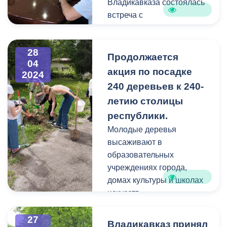
Владикавказа состоялась
встреча с
представителями ПАО
«Россети».
28
Продолжается
04
Основной вопрос -
акция по посадке
2024
своевременное
240 деревьев к 240-
выполнение работ по
летию столицы
восстановлению
республики.
благоустройства мест
разрытий после
Молодые деревья
ремонтных работ.
высаживают в
образовательных
В настоящее время
учреждениях города,
энергетическая компания
домах культуры и школах
заключила договоры с
искусств.
организацией, которая
будет осуществлять
Накануне к акции
27
Владикавказ принял