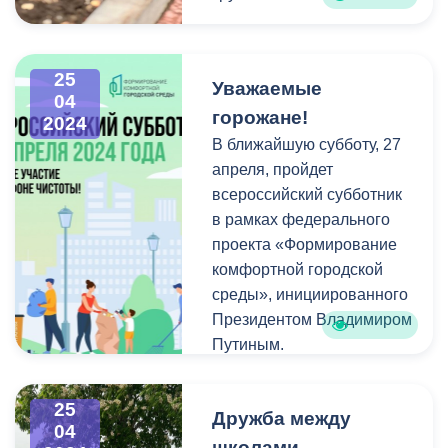
лавочки, побелены
деревья, произведен смет
и ручной сбор мусора.
25
Уважаемые
04
Как отметил первый
горожане!
2024
заместитель главы АМС г.
В ближайшую субботу, 27
Владикавказа Зураб
апреля, пройдет
Дзоблаев, особенно
всероссийский субботник
приятно, что в акции
в рамках федерального
активное участие
проекта «Формирование
принимает молодежь.
комфортной городской
Субботники – это не
среды», инициированного
только возможность
Президентом Владимиром
благоустроить наш город,
Путиным.
но и общение, хорошее
настроение, обмен
Публикуем расширенный
25
позитивными эмоциями.
Дружба между
список мест проведения
04
Всероссийского
школами