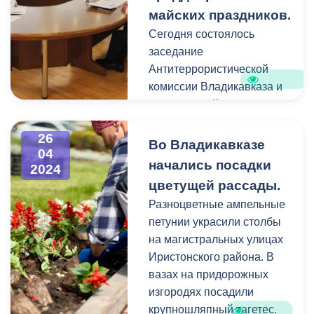
протокол об
В санитарной очистке и
майских праздников.
административном
благоустройстве
Сегодня состоялось
нарушении. Все ранее
Владикавказа
заседание
выданные ПАО «Россети»
участвовали сотрудники
Антитеррористической
предписания будут
администрации города,
комиссии Владикавказа и
выполнены.
республиканских
Оперативной группы.
ведомств и структур,
общественные и
26
Во Владикавказе
образовательные
04
начались посадки
организации, волонтеры и
2024
неравнодушные
цветущей рассады.
горожане.
Разноцветные ампельные
петунии украсили столбы
В акции приняли участие
на магистральных улицах
более 3000 человек. На 16
Иристонского района. В
общественных
вазах на придорожных
территориях города были
изгородях посадили
покрашены парапеты и
крупношляпный тагетес.