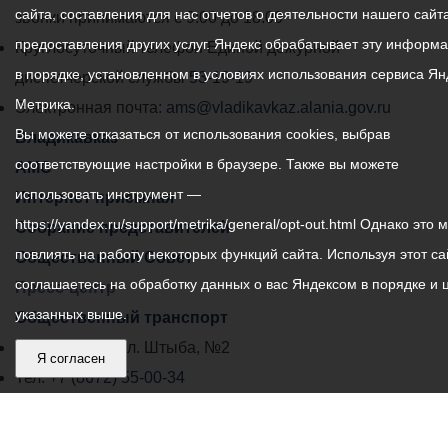
сайта, составления для нас отчетов о деятельности нашего сайта
администрации
звонки принимаются с 9:00 до 18:00
предоставления других услуг. Яндекс обрабатывает эту информ
местного
Круглосуточный телефон Единой дежурной
в порядке, установленном в условиях использования сервиса Ян
самоуправления
диспетчерской службы
53-19-19
Метрика.
города
Электронная почта:
ams@vladikavkaz.alania.gov.ru
Вы можете отказаться от использования cookies, выбрав
Владикавказ:
Владикавказ
соответствующие настройки в браузере. Также вы можете
АМС
использовать инструмент —
Интернет приемная
https://yandex.ru/support/metrika/general/opt-out.html Однако это 
Собрание представителей
повлиять на работу некоторых функций сайта. Используя этот са
Общественный Совет
соглашаетесь на обработку данных о вас Яндексом в порядке и 
Пресс-центр
указанных выше.
Общественный транспорт
Владикавказ, пл. Штыба, №2
Я согласен
Тел:
+7 (8672) 55-00-34
Главный редактор: Биазарти Д. К.
Свидетельство о регистрации СМИ ЭЛ № ФС 77 –