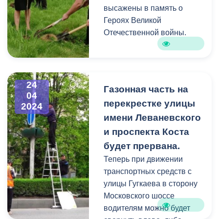
высажены в память о
Героях Великой
Отечественной войны.
Затеречный район:
- отель Хилтон ул.Коцоева,
прилегающая территория;
- Владикавказский горно-
24
металлургический
Газонная часть на
04
техникум прилегающая
перекрестке улицы
2024
территория (пр.Коста и
имени Леваневского
ул.Ардонская);
и проспекта Коста
- Владикавказский
будет прервана.
колледж искусств имени
В.Гергиева, прилегающая
Теперь при движении
территория;
транспортных средств с
- коллектив Префектуры
улицы Гугкаева в сторону
совместно с волонтерами
Московского шоссе
на территории Мемориала
водителям можно будет