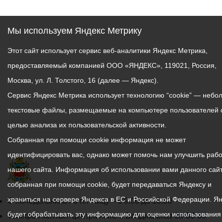
Мы используем Яндекс Метрику
Этот сайт использует сервис веб-аналитики Яндекс Метрика,
предоставляемый компанией ООО «ЯНДЕКС», 119021, Россия,
Москва, ул. Л. Толстого, 16 (далее — Яндекс).
Сервис Яндекс Метрика использует технологию “cookie” — небо
текстовые файлы, размещаемые на компьютере пользователей 
целью анализа их пользовательской активности.
Собранная при помощи cookie информация не может
идентифицировать вас, однако может помочь нам улучшить рабо
нашего сайта. Информация об использовании вами данного сайт
собранная при помощи cookie, будет передаваться Яндексу и
храниться на сервере Яндекса в ЕС и Российской Федерации. Я
График
С понедельника по пятницу – с 9.00 до 18.00
будет обрабатывать эту информацию для оценки использования
работы
Телефон контакт-центра АМС г. Владикавказ
30-30-30