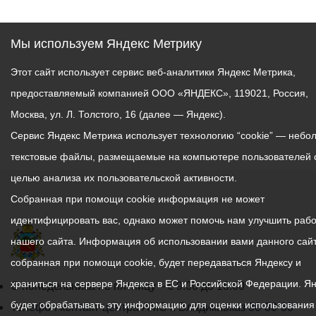
Мы используем Яндекс Метрику
Этот сайт использует сервис веб-аналитики Яндекс Метрика,
предоставляемый компанией ООО «ЯНДЕКС», 119021, Россия,
Москва, ул. Л. Толстого, 16 (далее — Яндекс).
Сервис Яндекс Метрика использует технологию “cookie” — небо
текстовые файлы, размещаемые на компьютере пользователей 
целью анализа их пользовательской активности.
Собранная при помощи cookie информация не может
идентифицировать вас, однако может помочь нам улучшить рабо
нашего сайта. Информация об использовании вами данного сайт
собранная при помощи cookie, будет передаваться Яндексу и
храниться на сервере Яндекса в ЕС и Российской Федерации. Я
График
С понедельника по пятницу – с 9.00 до 18.00
будет обрабатывать эту информацию для оценки использования
работы
Телефон контакт-центра АМС г. Владикавказ
30-30-30