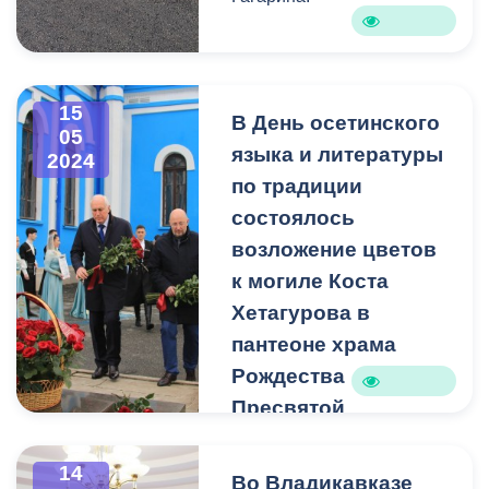
15
В День осетинского
05
языка и литературы
2024
по традиции
состоялось
возложение цветов
к могиле Коста
Хетагурова в
пантеоне храма
Рождества
Пресвятой
Богородицы
(Осетинской
14
Во Владикавказе