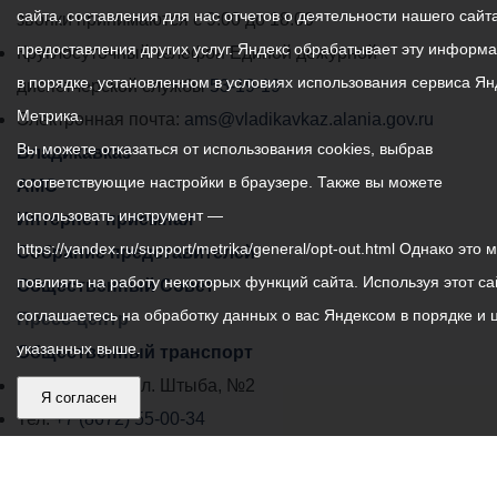
сайта, составления для нас отчетов о деятельности нашего сайта
администрации
звонки принимаются с 9:00 до 18:00
предоставления других услуг. Яндекс обрабатывает эту информ
местного
Круглосуточный телефон Единой дежурной
в порядке, установленном в условиях использования сервиса Ян
самоуправления
диспетчерской службы
53-19-19
Метрика.
города
Электронная почта:
ams@vladikavkaz.alania.gov.ru
Вы можете отказаться от использования cookies, выбрав
Владикавказ:
Владикавказ
соответствующие настройки в браузере. Также вы можете
АМС
использовать инструмент —
Интернет приемная
https://yandex.ru/support/metrika/general/opt-out.html Однако это 
Собрание представителей
повлиять на работу некоторых функций сайта. Используя этот са
Общественный Совет
соглашаетесь на обработку данных о вас Яндексом в порядке и 
Пресс-центр
указанных выше.
Общественный транспорт
Владикавказ, пл. Штыба, №2
Я согласен
Тел:
+7 (8672) 55-00-34
Главный редактор: Биазарти Д. К.
Свидетельство о регистрации СМИ ЭЛ № ФС 77 –