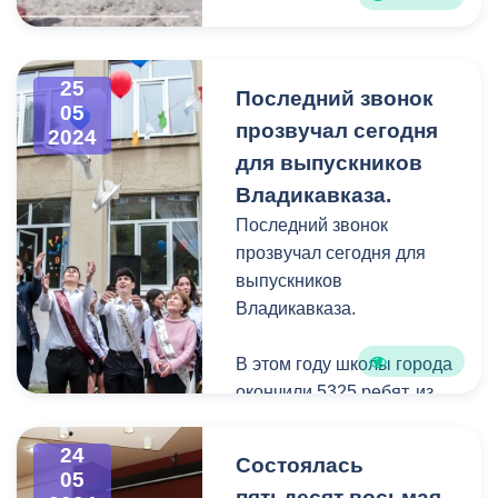
25
Последний звонок
05
прозвучал сегодня
2024
для выпускников
Владикавказа.
Последний звонок
прозвучал сегодня для
выпускников
Владикавказа.
В этом году школы города
окончили 5325 ребят, из
них 1510
одиннадцатиклассников.
24
Состоялась
05
пятьдесят восьмая