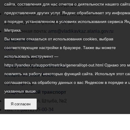
мониторинга АПС на
В целях реализации
сайта, составления для нас отчетов о деятельности нашего сайта
администрации
звонки принимаются с 9:00 до 18:00
визитной карточкой
пульт пожарной охраны
масштабного проекта
предоставления других услуг. Яндекс обрабатывает эту информ
местного
популярных
Круглосуточный телефон Единой дежурной
(«Стрелец-мониторинг»).
«Переработка и
владикавказских кафе», -
в порядке, установленном в условиях использования сервиса Ян
самоуправления
диспетчерской службы
53-19-19
Также замначальника
реализация клинкера в г.
подчеркивает глава
Управления образования
Метрика.
города
Владикавказ», - рассказал
Электронная почта:
ams@vladikavkaz.alania.gov.ru
городской администрации.
доложил о подготовке
Сикоев.
Вы можете отказаться от использования cookies, выбрав
Владикавказ:
Владикавказ
образовательных
соответствующие настройки в браузере. Также вы можете
АМС
Фестиваль спаржи
учреждений к новому
использовать инструмент —
пройдет в рамках II
Интернет приемная
учебному году.
Форума креативных
https://yandex.ru/support/metrika/general/opt-out.html Однако это 
Собрание представителей
индустрий
«Во всех 106-и
повлиять на работу некоторых функций сайта. Используя этот са
Общественный Совет
(https://t.me/amsvld/8015).
учреждениях города
соглашаетесь на обработку данных о вас Яндексом в порядке и 
Пресс-центр
31 мая на площадке
подготовка идет в
указанных выше.
Общественный транспорт
форума состоятся
штатном режиме. Во всех
образовательные сессии
Владикавказ, пл. Штыба, №2
учреждениях будет
Я согласен
по гастрономии, которые
Тел:
+7 (8672) 55-00-34
проведен косметический
проведет Екатерина
ремонт. Капитальный
Главный редактор: Биазарти Д. К.
Шаповалова, автор и
ремонт двухгодичного
Свидетельство о регистрации СМИ ЭЛ № ФС 77 –
руководитель проекта