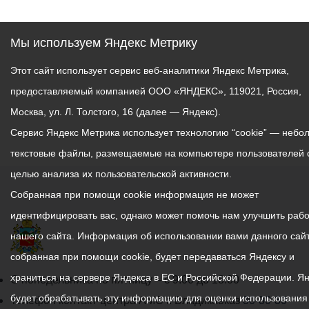
комиссиями по делам
государственного
Мильдзихов, количество
несовершеннолетних.
имущества в
туристов в столицу
муниципальную
Мы используем Яндекс Метрику
Северной Осетии растет
Как отметил Корнаев, 21
собственность города
изо дня в день:
общеобразовательное
Этот сайт использует сервис веб-аналитики Яндекс Метрика,
Владикавказа доложил
учреждение оснащено
начальник Управления
предоставляемый компанией ООО «ЯНДЕКС», 119021, Россия,
«Сегодня Владикавказ
системой оповещения и
муниципального
Москва, ул. Л. Толстого, 16 (далее — Яндекс).
одна из самых заметных
управления эвакуацией
имущества и земельных
Сервис Яндекс Метрика использует технологию “cookie” — небо
точек на
людей при угрозе
ресурсов АМС г.
гастрономической карте
текстовые файлы, размещаемые на компьютере пользователей 
возникновения или
Владикавказа Марк
России, благодаря
возникновении ЧС
целью анализа их пользовательской активности.
Сикоев.
осетинским пирогам и
различного характера. Все
«Из государственной
Собранная при помощи cookie информация не может
другим блюдам
образовательные
собственности Северной
идентифицировать вас, однако может помочь нам улучшить рабо
национальной кухни.
учреждения оснащены
Осетии в муниципальную
нашего сайта. Информация об использовании вами данного сайт
Блюда из осетинской
автоматической пожарной
перейдет земельный
спаржи вполне могут
собранная при помощи cookie, будет передаваться Яндексу и
сигнализацией и системой
участок площадью 129
выступать в тандеме с
оповещения при пожаре,
храниться на сервере Яндекса в ЕС и Российской Федерации. Я
График
00,6 кв. м, расположенный
С понедельника по пятницу – с 9.00 до 18.00
традиционной осетинской
системой адресного
на ул. 1-й Промышленной.
будет обрабатывать эту информацию для оценки использования
работы
Телефон контакт-центра АМС г. Владикавказ
30-30-30
кухней и стать еще одной