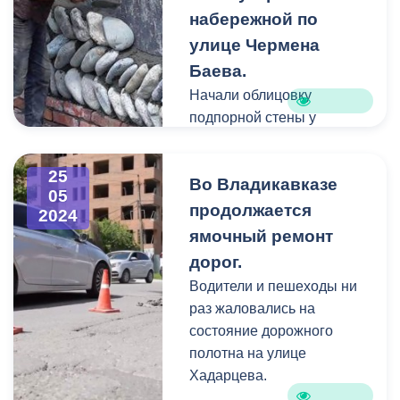
обустройству тротуарной
набережной по
части. Так как участок
улице Чермена
большой, а улица с
оживленным движением,
Баева.
для удобства горожан,
Начали облицовку
будем укладывать
подпорной стены у
асфальт на проезжей
пешеходного моста. Она
части поквартально. Если
будет выполнена в стиле
25
понадобится, будем
Во Владикавказе
старинной
05
работать и ночью», -
владикавказской кладки -
продолжается
2024
рассказал Бирагов.
выложена булыжником и
ямочный ремонт
кирпичом.
дорог.
Сроки окончания
Водители и пешеходы ни
контракта – конец 2024
раз жаловались на
года. Однако, как обещают
состояние дорожного
исполнители, все работы
полотна на улице
постараются закончить
Хадарцева.
раньше.