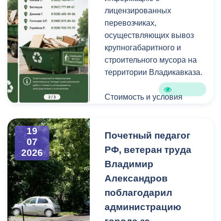
уличную пыль, налет и
лицензированных
копоть, не повреждая
перевозчиках,
структуру камня.
осуществляющих вывоз
крупногабаритного и
строительного мусора на
территории Владикавказа.
Стоимость и условия
вывоза уточняйте по
указанным телефонам.
19
Почетный педагог
07
РФ, ветеран труда
2026
Владимир
Александров
поблагодарил
администрацию