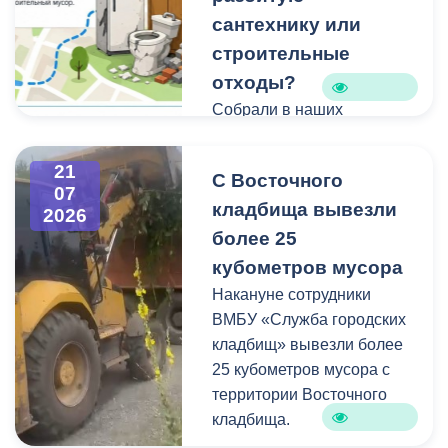
сантехнику или
строительные
отходы?
Собрали в наших
карточках всю полезную
информацию про места и
21
С Восточного
способы утилизации
07
кладбища вывезли
крупногабаритного и
2026
строительного мусора.
более 25
кубометров мусора
Накануне сотрудники
ВМБУ «Служба городских
кладбищ» вывезли более
25 кубометров мусора с
территории Восточного
кладбища.