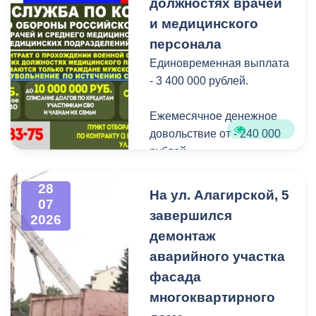
Нептуна - уже старая
должностях врачей
добрая традиция.
и медицинского
персонала
В завершение праздника
Единовременная выплата
детей угостили
- 3 400 000 рублей.
сладостями.
Ежемесячное денежное
Мероприятие
довольствие от - 240 000
организовано ВМБУК
рублей.
«Радуга».
Списание долго по
28
На ул. Алагирской, 5
07
кредитам участникам СВО
завершился
2026
до - 10 000 000 рублей.
демонтаж
аварийного участка
Рассматриваются
кандидаты мужского пола
фасада
на должности
многоквартирного
медицинского персонала.