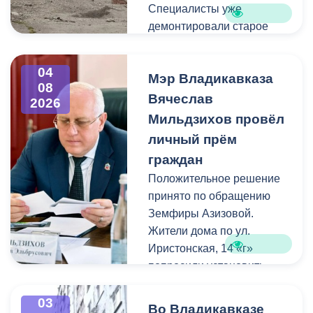
Специалисты уже
демонтировали старое
асфальтовое покрытие и
ограждение реки. Сейчас
04
Мэр Владикавказа
рабочие устанавливают
08
бордюры и поребрики,
Вячеслав
2026
готовят основания
Мильдзихов провёл
будущих дорожек к
личный прём
укладке брусчатки. Сейчас
граждан
специалисты
Положительное решение
обустраивают основание
принято по обращению
ограждения. Парапет
Земфиры Азизовой.
выполнен из
Жители дома по ул.
архитектурного бетона.
Иристонская, 14 «г»
Как и на других участках
попросили установить
набережной, бетонные
турники и досуговую зону
блоки будут чередоваться
для детей. Кроме того,
03
с металлическими
Во Владикавказе