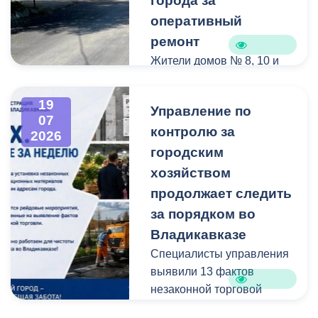
города за
оперативный
ремонт
Жители домов № 8, 10 и
12 по улице Иристонской
обратились в
19
Управление по
администрацию
07
контролю за
Владикавказа с просьбой
2026
привести в порядок
городским
межквартальный проезд.
хозяйством
Работы выполнены:
продолжает следить
наиболее разрушенный
за порядком во
участок полностью
Владикавказе
заасфальтирован, на
Специалисты управления
остальных проведен
выявили 13 фактов
ямочный ремонт.
незаконной торговой
деятельности
В адрес главы МО – АМС