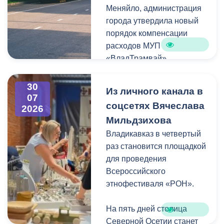
Меняйло, администрация
преобразования
Колхидова и руководителя
города утвердила новый
набережной Терека как
Северо-Осетинского
порядок компенсации
главной прогулочной зоны
отделения студенческих
расходов МУП
Владикавказа.
отрядов Олега Габараева
«ВладТрамвай».
и всех неравнодушных
жителей города за
Чтобы получить школьный
активное участие в сборе
30
Из личного канала в
проездной, необходимо
07
гуманитарной помощи для
соцсетях Вячеслава
2026
сдать фотографию 3×4 в
бойцов.
Мильдзихова
администрацию своей
школы. Проездной будет
Владикавказ в четвертый
Мой канал в Макс.
действовать до конца
раз становится площадкой
календарного года.
для проведения
Пользоваться проездным
Всероссийского
удостоверением может
этнофестиваля «РОН».
только ученик, на имя
которого он оформлен.
На пять дней столица
Северной Осетии станет