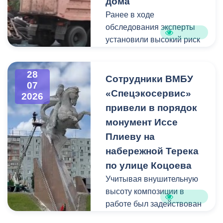
дома
Ранее в ходе
Пункт отбора на военную
обследования эксперты
службу по контракту г.
установили высокий риск
Владикавказ, ул. Титова,
обрушения конструкции
д. 5.
площадью 362
28
квадратных метра и весом
Сотрудники ВМБУ
07
около 53 тонн.
«Спецэкосервис»
2026
привели в порядок
Для предотвращения
монумент Иссе
возможной чрезвычайной
Плиеву на
ситуации Комиссия по
набережной Терека
предупреждению и
ликвидации ЧС ввела
по улице Коцоева
режим повышенной
Учитывая внушительную
готовности и
высоту композиции в
организовала комплекс
работе был задействован
неотложных мероприятий.
автоподъемник и аппарат