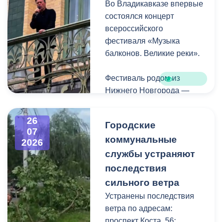
Во Владикавказе впервые
Комсомольская.
состоялся концерт
всероссийского
фестиваля «Музыка
балконов. Великие реки».
Фестиваль родом из
Нижнего Новгорода —
города, где в 2023 году
впервые прошли
26
Городские
концерты на балконах
07
коммунальные
исторических зданий.
2026
Проект быстро стал
службы устраняют
культурной визитной
последствия
карточкой региона, а
сильного ветра
сегодня его география
Устранены последствия
расширяется, объединяя
ветра по адресам:
разные города России.
проспект Коста, 56;