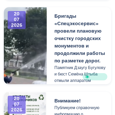
В период уборки мест
захоронений посетители
20
Бригады
нередко складируют
07
«Спецэкосервис»
2026
растительные и другие
провели плановую
отходы на смежных
площадках и вдоль
очистку городских
проездов, что затрудняет
монументов и
работу
продолжили работы
специализированной
по разметке дорог.
техники.
Памятник Дзаугу Бугулову
и бюст Семёна Штыба
отмыли аппаратом
высокого давления и
специальными моющими
20
средствами. Такой подход
Внимание!
07
позволяет эффективно
Публикуем справочную
2026
смыть накопившуюся
информацию о