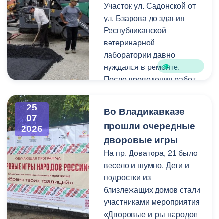
Как отметил председатель
Участок ул. Садонской от
небольшие ветки.
правления организации
ул. Бзарова до здания
«Российские студенческие
Республиканской
отряды» Олег Габараев,
ветеринарной
генераторы бойцам
лаборатории давно
необходимы для
нуждался в ремонте.
бесперебойной работы
После проведения работ
техники.
по замене инженерных
коммуникаций состояние
25
Во Владикавказе
«На этом наша помощь не
дорожного покрытия
07
прошли очередные
2026
заканчивается, мы и
значительно ухудшилось,
дворовые игры
дальше будем помогать
поэтому было принято
нашим ребятам», - сказал
решение о его
На пр. Доватора, 21 было
Олег Габараев.
комплексном обновлении.
весело и шумно. Дети и
подростки из
Отметим, администрация
Ранее на этом участке
близлежащих домов стали
Владикавказа регулярно
отсутствовали тротуары.
участниками мероприятия
отправляет на передовую
В рамках ремонта здесь
«Дворовые игры народов