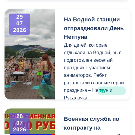
Напомним, ранее,
центром притяжения для
администрация
всех, кто любит и ценит
29
На Водной станции
Владикавказа обещала,
богатейшее культурное
07
отпраздновали День
что льгота сохранится и
наследие нашей великой
2026
будет предоставляться в
России.
Нептуна
рамках нового
Для детей, которые
нормативного порядка.
отдыхали на Водной, был
Изменения были связаны
подготовлен веселый
с тем, что в начале 2026
праздник с участием
года полномочия по
аниматоров. Ребят
организации
развлекали главные герои
пассажирских перевозок
праздника – Нептун и
перешли в
Русалочка.
республиканский Комитет
по транспорту.
Как отметил заведующий
28
Военная служба по
Водной станцией Георгий
07
контракту на
Цгоев, празднование Дня
2026