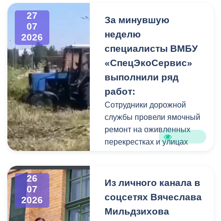
высокого давления.
27
Фигуру всадника и
За минувшую
07
постамент отмыли от
неделю
2026
накопившейся пыли.
специалисты ВМБУ
«СпецЭкоСервис»
Одновременно
выполнили ряд
коммунальщики привели в
работ:
порядок и прилегающую
территорию, полностью
Сотрудники дорожной
очистив площадь вокруг
службы провели ямочный
памятника.
ремонт на оживленных
перекрестках и улицах
города. В частности, на
Архонском круге, по
26
улицам Весенняя,
Из личного канала в
07
Кырджалийская,
соцсетях Вячеслава
2026
Первомайская,
Мильдзихова
Барбашова,