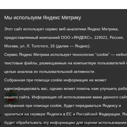
Мы используем Яндекс Метрику
Этот сайт использует сервис веб-аналитики Яндекс Метрика,
предоставляемый компанией ООО «ЯНДЕКС», 119021, Россия,
Москва, ул. Л. Толстого, 16 (далее — Яндекс).
Сервис Яндекс Метрика использует технологию “cookie” — небо
текстовые файлы, размещаемые на компьютере пользователей 
целью анализа их пользовательской активности.
Собранная при помощи cookie информация не может
идентифицировать вас, однако может помочь нам улучшить рабо
нашего сайта. Информация об использовании вами данного сайт
собранная при помощи cookie, будет передаваться Яндексу и
храниться на сервере Яндекса в ЕС и Российской Федерации. Я
График
С понедельника по пятницу – с 9.00 до 18.00
будет обрабатывать эту информацию для оценки использования
работы
Телефон контакт-центра АМС г. Владикавказ
30-30-30