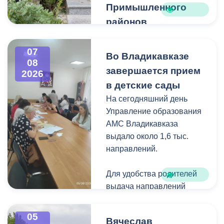
Примышленного
районов
Владикавказа
Чтобы избежать
07
Во Владикавказе
08
загущения территории
завершается прием
2026
дикорастущими
в детские сады
деревьями,
На сегодняшний день
муниципальные служащие
Управление образования
с утра косят, пилят
АМС Владикавказа
поросль между
выдало около 1,6 тыс.
захоронениями и
направлений.
собирают скошенную
траву.
Для удобства родителей
выдача направлений
была организована таким
образом, чтобы избежать
05
Вячеслав
очередей и долгого