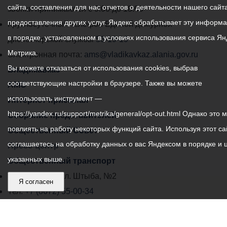
сайта, составления для нас отчетов о деятельности нашего сайта
администрации
звонки принимаются с 9:00 до 18:00
предоставления других услуг. Яндекс обрабатывает эту информ
местного
Круглосуточный телефон Единой дежурной
в порядке, установленном в условиях использования сервиса Ян
самоуправления
диспетчерской службы
53-19-19
Метрика.
города
Электронная почта:
ams@vladikavkaz.alania.gov.ru
Вы можете отказаться от использования cookies, выбрав
Владикавказ:
Владикавказ
соответствующие настройки в браузере. Также вы можете
АМС
использовать инструмент —
Интернет приемная
https://yandex.ru/support/metrika/general/opt-out.html Однако это 
Собрание представителей
повлиять на работу некоторых функций сайта. Используя этот са
Общественный Совет
соглашаетесь на обработку данных о вас Яндексом в порядке и 
Пресс-центр
указанных выше.
Общественный транспорт
Владикавказ, пл. Штыба, №2
Я согласен
Тел:
+7 (8672) 55-00-34
Главный редактор: Биазарти Д. К.
Свидетельство о регистрации СМИ ЭЛ № ФС 77 –