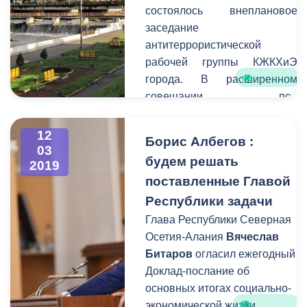
состоялось внеплановое
световыми, звуковыми и
заседание
воздушными эффектами.
антитеррористической
рабочей группы КЖКХиЭ
города. В расширенном
совещании под
председательством
руководителя
12
Борис Албегов :
комитета Маирбека
03
будем решать
2019
Хасцаева приняли участие
поставленные Главой
специалисты структурного
подразделения,
Республики задачи
представители МУП
Глава Республики Северная
«Владсток», МУП
Осетия-Алания
Вячеслав
«Владикавказские
Битаров
огласил ежегодный
водопроводные сети»,
Доклад-послание об
Единой дежурно-
основных итогах социально-
диспетчерской службы, ОАО
экономической жизни