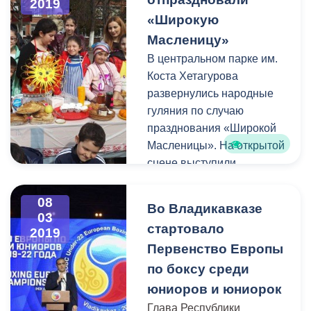
2019
займёт должность первого
«Широкую
заместителя главы
Масленицу»
района.
В центральном парке им.
Коста Хетагурова
развернулись народные
гуляния по случаю
празднования «Широкой
Масленицы». На открытой
сцене выступили
танцевальные и
музыкальные коллективы,
08
Во Владикавказе
было разыграно
03
стартовало
2019
множество
Первенство Европы
театрализованных
представлений.
по боксу среди
юниоров и юниорок
Глава Республики