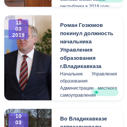
«Владикавказские тепловые
республики в 2018 году
сети».
и обозначил
первоочередные задачи на
11
Роман Гозюмов
2019 год.
03
покинул должность
2019
начальника
Управления
образования
г.Владикавказа
Начальник Управления
образования
Администрации местного
самоуправления
Владикавказа Роман
Гозюмов перешёл в
10
администрацию
Во Владикавказе
03
Алагирского района, где
отпраздновали