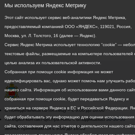
Мы используем Яндекс Метрику
Этот сайт использует сервис веб-аналитики Яндекс Метрика,
предоставляемый компанией ООО «ЯНДЕКС», 119021, Россия,
Москва, ул. Л. Толстого, 16 (далее — Яндекс).
Сервис Яндекс Метрика использует технологию “cookie” — небо
текстовые файлы, размещаемые на компьютере пользователей 
целью анализа их пользовательской активности.
Собранная при помощи cookie информация не может
идентифицировать вас, однако может помочь нам улучшить рабо
нашего сайта. Информация об использовании вами данного сайт
собранная при помощи cookie, будет передаваться Яндексу и
храниться на сервере Яндекса в ЕС и Российской Федерации. Я
График
С понедельника по пятницу – с 9.00 до 18.00
будет обрабатывать эту информацию для оценки использования
работы
Телефон контакт-центра АМС г. Владикавказ
30-30-30
сайта, составления для нас отчетов о деятельности нашего сайта
администрации
звонки принимаются с 9:00 до 18:00