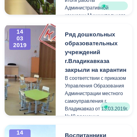
итоги работы
Административной
комиссии Муниципального
образования за минувший
2018 год. Председатель
14
Ряд дошкольных
03
Административной
образовательных
2019
комиссии муниципального
учреждений
образования г.
г.Владикавказа
Владикавказ
Чермен
Зангиев
представил отчёт
закрыли на карантин
о проделанной органом
В соответствии с приказом
работе. В заседании
Управления Образования
приняли участие
Администрации местного
руководители структурных
самоуправления г.
подразделений столичной
Владикавказ от 13.03.2019г.
мэрии, которые входят в
№49 временно
состав комиссии.
приостановлена
деятельность
дошкольных
14
Воспитанники