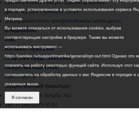
предоставления других услуг. Яндекс обрабатывает эту информ
местного
Круглосуточный телефон Единой дежурной
в порядке, установленном в условиях использования сервиса Ян
самоуправления
диспетчерской службы
53-19-19
Метрика.
города
Электронная почта:
ams@vladikavkaz.alania.gov.ru
Вы можете отказаться от использования cookies, выбрав
Владикавказ:
Владикавказ
соответствующие настройки в браузере. Также вы можете
АМС
использовать инструмент —
Интернет приемная
https://yandex.ru/support/metrika/general/opt-out.html Однако это 
Собрание представителей
повлиять на работу некоторых функций сайта. Используя этот са
Общественный Совет
соглашаетесь на обработку данных о вас Яндексом в порядке и 
Пресс-центр
указанных выше.
Общественный транспорт
Владикавказ, пл. Штыба, №2
Я согласен
Тел:
+7 (8672) 55-00-34
Главный редактор: Биазарти Д. К.
Свидетельство о регистрации СМИ ЭЛ № ФС 77 –
75258 от 07.03.2019 выданное Федеральной Службой