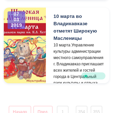
ситуации, дети из
многодетных и
07
10 марта во
малообеспеченных семей,
03
Владикавказе
2019
воспитанники
отметят Широкую
организаций для детей-
сирот, посетили цирковое
Масленицы
представление «Огни
10 марта Управление
Кавказа».
культуры администрации
местного самоуправления
г. Владикавказ приглашает
всех жителей и гостей
города в Центральный
парк культуры и отдыха
им. К.Л. Хетагурова на
празднование «Широкой
Масленицы».
Начало
Пред.
1
354
355