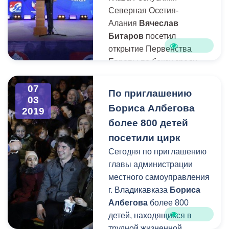
Северная Осетия-
Алания
Вячеслав
Битаров
посетил
открытие Первенства
Европы по боксу среди
юниоров и юниорок 19-22
лет. Торжественная
07
По приглашению
03
церемония состоялась во
Бориса Албегова
2019
дворце спорта «Манеж»
более 800 детей
во Владикавказе.
посетили цирк
Сегодня по приглашению
главы администрации
местного самоуправления
г. Владикавказа
Бориса
Албегова
более 800
детей, находящихся в
трудной жизненной