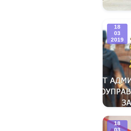
18
03
2019
18
03