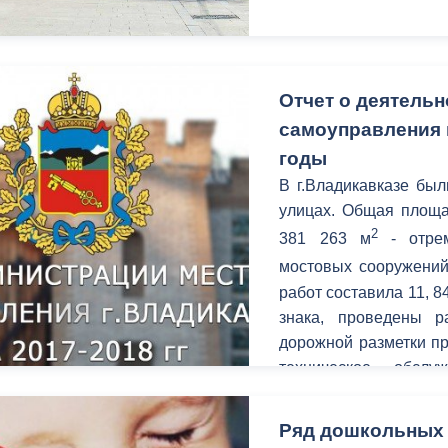
Отчет о деятель
самоуправления г
годы
В г.Владикавказе бы
улицах. Общая площа
2
381 263 м
- отре
мостовых сооружени
работ составила 11, 8
знака, проведены р
дорожной разметки пр
техническое обсл
количестве 234 ед., 
объектов в количестве
Ряд дошкольных