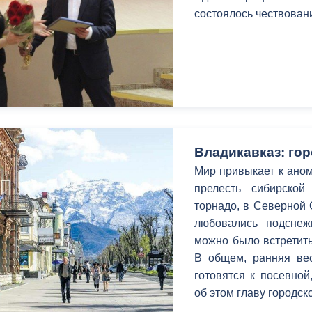
состоялось чествован
Владикавказ: гор
Мир привыкает к ано
прелесть сибирско
торнадо, в Северной 
любовались подснеж
можно было встретить
В общем, ранняя вес
готовятся к посевно
об этом главу городс