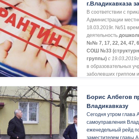
г.Владикавказа з
В соответствии с при
Администрации местн
18.03.2019г. №51
врем
деятельность
дошкол
№№ 7, 17, 22, 24, 47, 
СОШ №33 (структур
группы)
с 19.03.2019г
в образовательных уч
заболевших гриппом и
Борис Албегов п
Владикавказу
Сегодня утром глава 
самоуправления Влад
еженедельный рейд по
заместителем главы А