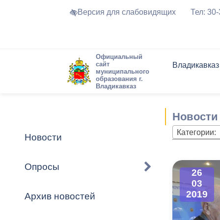
Версия для слабовидящих
Тел: 30
Официальный
сайт
Владикавказ
муниципального
образования г.
Владикавказ
Общие свед
Структура
Интернет-п
Председате
Структура
Новости
Реестры ма
Новости
Устав город
Торги и Кон
расписание
Обратная с
Комиссии
Новостная 
Актуально
Категории:
Новости
Города-поб
Программа
Противодей
Достоприме
Опросы
26
Владикавка
Формы обра
График при
03
принимаемы
2019
Архив новостей
Презентаци
рассмотрен
городского 