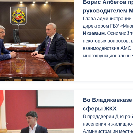
Борис Албегов п
руководителем 
Глава администрации
директором ГБУ «Мно
Икаевым.
Основной т
некоторых вопросов, 
взаимодействия АМС г
многофункциональным
Во Владикавказе
сферы ЖКХ
В преддверии Дня ра
населения и жилищно-
Администрации местно