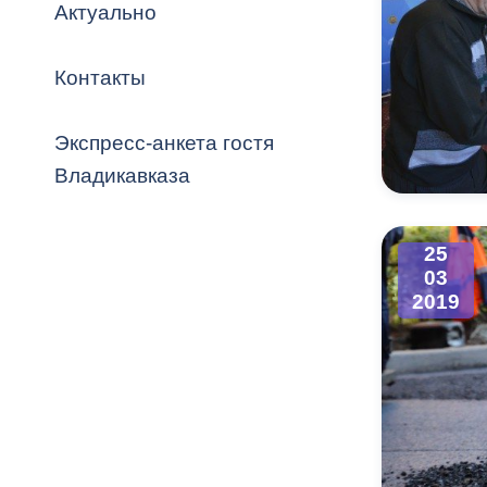
Владикавка
Актуально
Распоряжен
Контакты
ОРВ и эксп
Оценка деят
Экспресс-анкета гостя
местного с
Владикавказа
25
03
Открытые д
2019
Информация
проверок