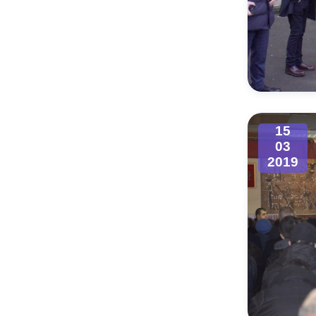
15
03
2019