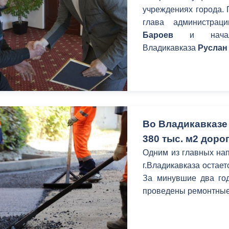
з
учреждениях города. 
ия, постановления
Кадровая политика
глава администрац
Бароев
и нача
ертиза НПА
Контактная информация
Владикавказа
Руслан
ельности органов
Списки граждан, состоящих на
амоуправления
учете в качестве нуждающихся 
улучшении жилищных условий п
г. Владикавказ
Во Владикавказе 
380 тыс. м2 доро
анные
Общественное обсуждение
Одним из главных на
документов стратегического
г.Владикавказа остае
планирования
За минувшие два год
проведены ремонтные 
 о результатах
Порядок обжалования решений 
действий органов местного
самоуправления