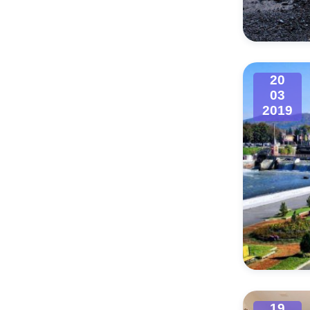
Муниципаль
20
03
2019
19