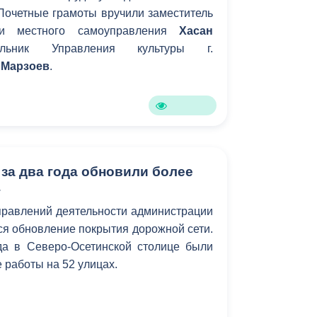
Почетные грамоты вручили заместитель
Противодействие коррупции
ии местного самоуправления
Хасан
льник Управления культуры г.
Градостроительная деятельность
 Марзоев
.
Формирование комфортной
в
городской среды
о
Бюджет для граждан
Пространственные сведения
за два года обновили более
г
Гражданская оборона в
правлений деятельности администрации
чрезвычайных ситуациях
тся обновление покрытия дорожной сети.
Незаконное строительство
а в Северо-Осетинской столице были
работы на 52 улицах.
и
Информация финансового
органа