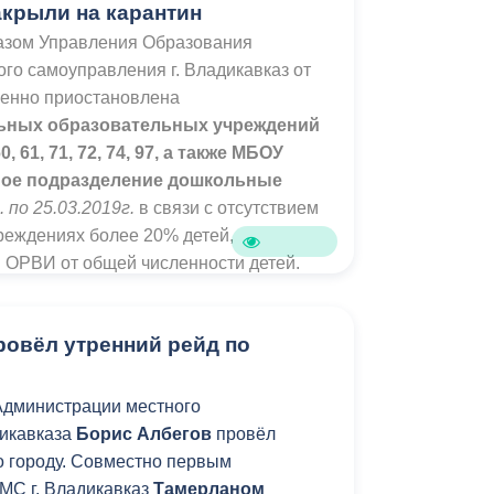
акрыли на карантин
казом Управления Образования
ого сам
оуправления г. Владикавказ от
енно приостановлена
ьн
ых образовательных учреждений
60, 61, 71, 72, 74, 97, а также МБОУ
ное подразделение дошкольные
. по 25
.03.2019г.
в связи с отсутствием
реждениях более 20% детей,
 ОРВИ от общей численности детей.
ровёл утренний рейд по
Администрации местного
икавказа
Борис Албегов
провёл
 городу. Совместно первым
МС г. Владикавказ
Тамерланом