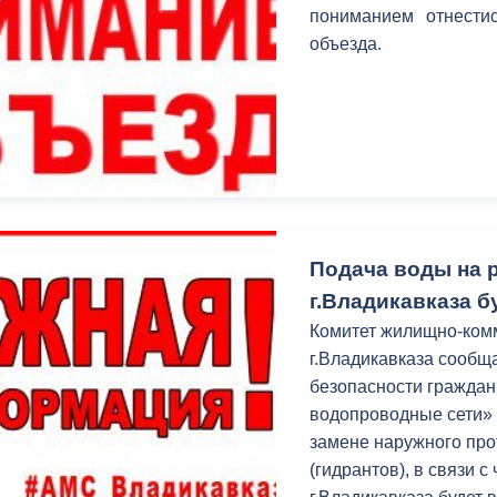
з
пониманием отнестис
ия, постановления
Кадровая политика
объезда.
ертиза НПА
Контактная информация
ельности органов
Списки граждан, состоящих на
амоуправления
учете в качестве нуждающихся 
улучшении жилищных условий п
г. Владикавказ
Подача воды на 
г.Владикавказа б
анные
Общественное обсуждение
Комитет жилищно-комм
документов стратегического
г.Владикавказа сообща
планирования
безопасности граждан
водопроводные сети» 
 о результатах
Порядок обжалования решений 
замене наружного пр
действий органов местного
(гидрантов), в связи 
самоуправления