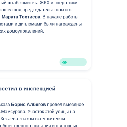
ый штаб комитета ЖКХ и энергетики
рошел под председательством и.о.
Э
Марата Тохтиева
. В начале работы
мотами и дипломами были награждены
ких домоуправлений.
осетил в инспекцией
вказа
Борис Албегов
провел выездное
.Мамсурова. Участок этой улицы на
о Кесаева знаком всем жителям
 общественного питания и цветочные