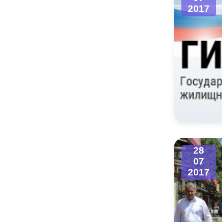
2017
28
07
2017