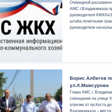
Очередной расширенн
АМС г.Владикавказа п
руководителя КЖКХи
штаба почетными гра
руководители несколь
Борис Албегов п
ул.Х.Мамсурова
Глава АМС г. Владика
совещание на улице Х
отрезке от пр.Коста д
Владикавказа – места