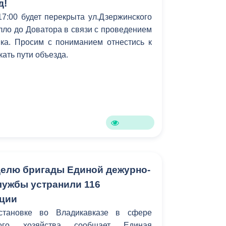
д!
 17:00 будет перекрыта ул.Дзержинского
елло до Доватора в связи с проведением
ика. Просим с пониманием отнестись к
кать пути объезда.
елю бригады Единой дежурно-
лужбы устранили 116
ации
становке во Владикавказе в сфере
ьного хозяйства сообщает Единая