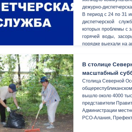
дежурно-диспетчерска
В период c 24 по 31 
диспетчерской служ
которых проблемы с э
горячей воды, засо
порядке выехали на а
в обращениях,наруш
связаться с оператор
В столице Север
по номеру 53-19-19.
масштабный суб
Столица Северной Осе
общереспубликанском 
вышло около 4000 тыс
представители Прави
Администрации местн
РСО-Алания, Префект