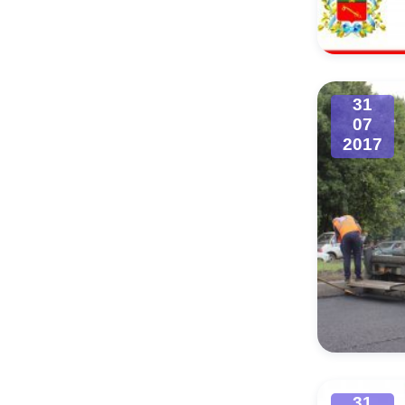
Муниципаль
31
07
2017
31