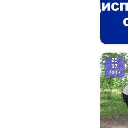
29
07
2017