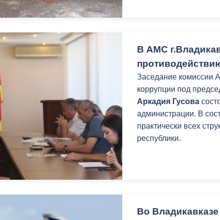
В АМС г.Владика
противодействи
Заседание комиссии 
коррупции под предсе
Аркадия Гусова
состо
администрации. В сос
практически всех стр
республики.
Во Владикавказе