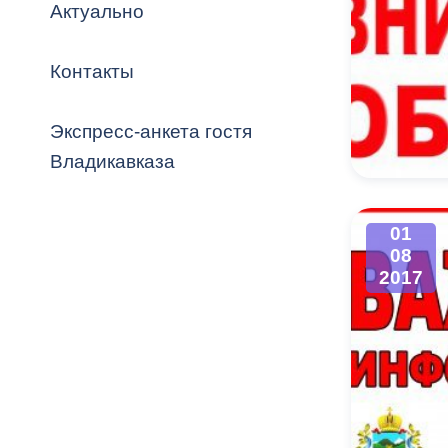
Владикавка
Актуально
Распоряжен
Контакты
ОРВ и эксп
Оценка деят
Экспресс-анкета гостя
местного с
Владикавказа
01
08
Открытые д
2017
Информация
проверок