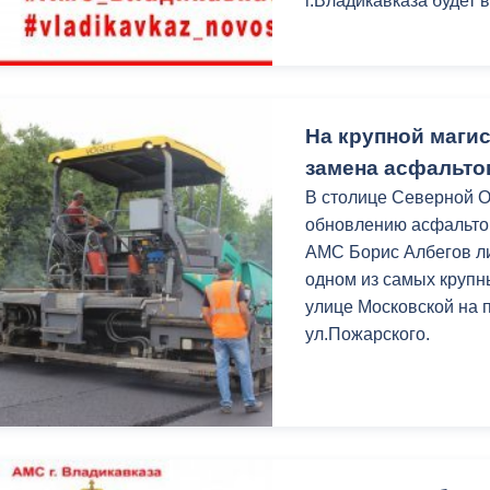
г.Владикавказа будет 
ный контроль
Выборы 2026
На крупной маги
замена асфальто
В столице Северной 
обновлению асфальтов
АМС Борис Албегов л
одном из самых крупн
улице Московской на п
ул.Пожарского.