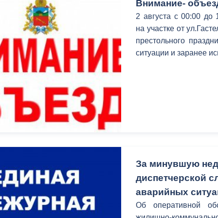
Внимание- объез
2 августа с 00:00 до
на участке от ул.Гаст
престольного праздн
ситуации и заранее ис
За минувшую нед
диспетчерской с
аварийных ситу
Об оперативной об
жилищно-коммунал