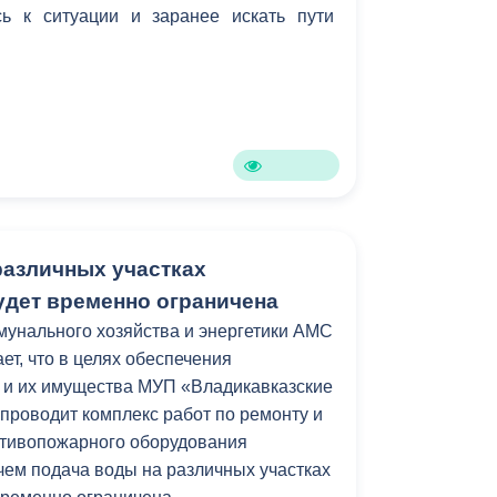
ь к ситуации и заранее искать пути
Противодействие коррупции
Градостроительная деятельность
Формирование комфортной
в
городской среды
о
Бюджет для граждан
Пространственные сведения
различных участках
удет временно ограничена
Гражданская оборона в
унального хозяйства и энергетики АМС
чрезвычайных ситуациях
ет, что в целях обеспечения
Незаконное строительство
 и их имущества МУП «Владикавказские
проводит комплекс работ по ремонту и
и
Информация финансового
отивопожарного оборудования
органа
с чем подача воды на различных участках