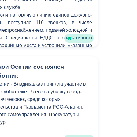
я служба.
июля на горячую линию единой дежурно-
бы поступило 116 звонков, в числе
лектроснабжением, подачей холодной и
ры. Специалисты ЕДДС в оперативном
варийные места и устранили, указанные
ения работы систем ЖКХ. Напомним,
ами службы жители Владикавказа могут
ной Осетии состоялся
ботник
тии - Владикавказ приняла участие в
субботнике. Всего на уборку города
яч человек, среди которых
тельства и Парламента РСО-Алания,
ого самоуправления, Прокуратуры
ур.