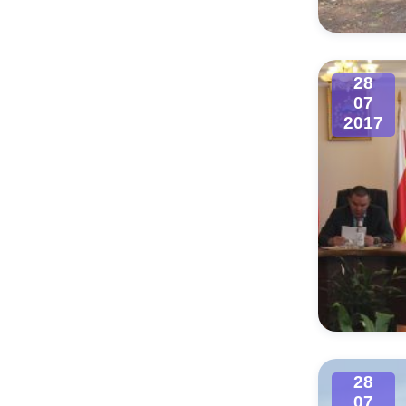
28
07
2017
28
07