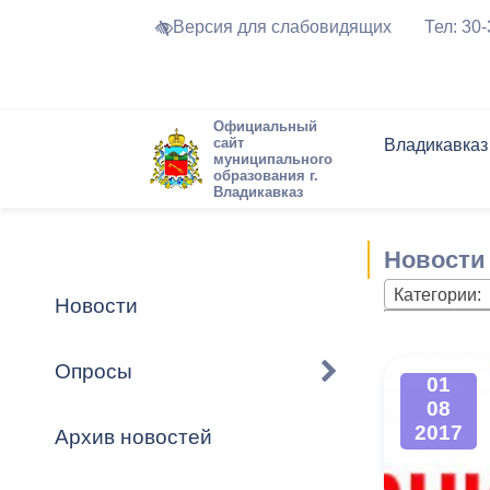
Версия для слабовидящих
Тел: 30
Официальный
сайт
Владикавказ
муниципального
образования г.
Владикавказ
Общие свед
Структура
Интернет-п
Председате
Структура
Новости
Реестры ма
Новости
Устав город
Торги и Кон
расписание
Обратная с
Комиссии
Новостная 
Актуально
Категории:
Новости
Города-поб
Программа
Противодей
Достоприме
Опросы
01
Владикавка
Формы обра
График при
08
принимаемы
2017
Архив новостей
Презентаци
рассмотрен
городского 