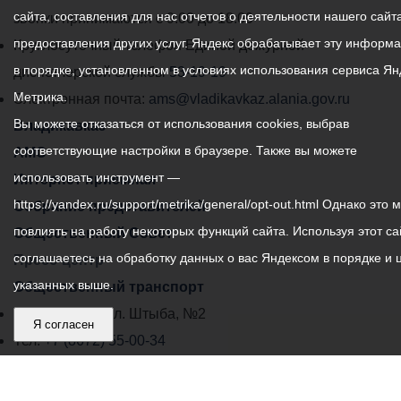
сайта, составления для нас отчетов о деятельности нашего сайта
администрации
звонки принимаются с 9:00 до 18:00
предоставления других услуг. Яндекс обрабатывает эту информ
местного
Круглосуточный телефон Единой дежурной
в порядке, установленном в условиях использования сервиса Ян
самоуправления
диспетчерской службы
53-19-19
Метрика.
города
Электронная почта:
ams@vladikavkaz.alania.gov.ru
Вы можете отказаться от использования cookies, выбрав
Владикавказ:
Владикавказ
соответствующие настройки в браузере. Также вы можете
АМС
использовать инструмент —
Интернет приемная
https://yandex.ru/support/metrika/general/opt-out.html Однако это 
Собрание представителей
повлиять на работу некоторых функций сайта. Используя этот са
Общественный Совет
соглашаетесь на обработку данных о вас Яндексом в порядке и 
Пресс-центр
указанных выше.
Общественный транспорт
Владикавказ, пл. Штыба, №2
Я согласен
Тел:
+7 (8672) 55-00-34
Главный редактор: Биазарти Д. К.
Свидетельство о регистрации СМИ ЭЛ № ФС 77 –