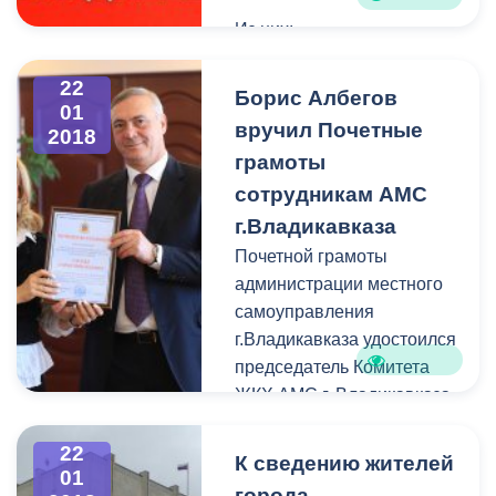
Из них:
- на исполнении – 23
22
Борис Албегов
01
обращения;
вручил Почетные
2018
грамоты
- снято с контроля – 8
сотрудникам АМС
обращений;
г.Владикавказа
За справочной
Почетной грамоты
информацией обратились
администрации местного
355 человек.
самоуправления
г.Владикавказа удостоился
председатель Комитета
ЖКХ АМС г. Владикавказа
Ахсарбек
Дидаров. Награды,
22
К сведению жителей
01
приуроченные к 100-
города