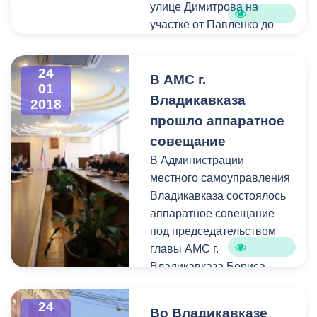
улице Димитрова на
участке от Павленко до
К.Хетагурова.
24
29 января будет
В АМС г.
01
перекрыта ул.Кесаева на
Владикавказа
2018
участке от Х.Мамсурова
прошло аппаратное
до Веселой.
совещание
В Администрации
местного самоуправления
Владикавказа состоялось
аппаратное совещание
под председательством
главы АМС г.
Владикавказа Бориса
Албегова с
руководителями
24
Во Владикавказе