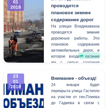
структурных
01
проводится
2018
подразделений. Основной
плановое зимнее
темой встречи стало
санитарное состояние
содержание дорог
столицы республики.
На улицах Владикавказа
проводятся зимние
дорожные работы. Это
плановое содержание
автомобильных дорог, в
которое входит латание
ям с целью создания
более комфортабельных
условий езды для
23
Внимание - объезд!
водителей. Зимнее
01
24 января будет
2018
содержание дорог
перекрыта улица Гастелло
включает в себя лишь
на участке от ген.Плиева
временный ямочный
до Гадиева в связи с
ремонт. Основные работы