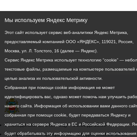
Мы используем Яндекс Метрику
Этот сайт использует сервис веб-аналитики Яндекс Метрика,
предоставляемый компанией ООО «ЯНДЕКС», 119021, Россия,
Москва, ул. Л. Толстого, 16 (далее — Яндекс).
Сервис Яндекс Метрика использует технологию “cookie” — небо
текстовые файлы, размещаемые на компьютере пользователей 
целью анализа их пользовательской активности.
Собранная при помощи cookie информация не может
идентифицировать вас, однако может помочь нам улучшить рабо
нашего сайта. Информация об использовании вами данного сайт
собранная при помощи cookie, будет передаваться Яндексу и
храниться на сервере Яндекса в ЕС и Российской Федерации. Я
График
С понедельника по пятницу – с 9.00 до 18.00
будет обрабатывать эту информацию для оценки использования
работы
Телефон контакт-центра АМС г. Владикавказ
30-30-30