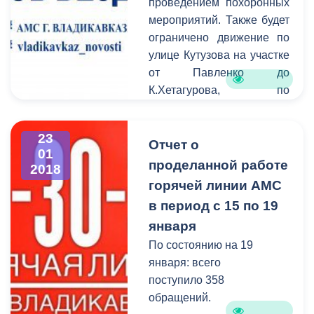
проведением похоронных
будут проводиться весной,
мероприятий. Также будет
когда температура
ограничено движение по
воздуха позволит
улице Кутузова на участке
произвести полноценную
от Павленко до
замену
К.Хетагурова, по
асфальтобетонного
ул.Гастелло на участке от
полотна.
ген.Плиева до Мамсурова.
23
Просим Вас с пониманием
Отчет о
01
отнестись к сложившейся
проделанной работе
2018
ситуации и заранее искать
горячей линии АМС
пути объезда.
в период с 15 по 19
января
По состоянию на 19
января: всего
поступило 358
обращений.