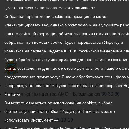
целью анализа их пользовательской активности.
Собранная при помощи cookie информация не может
идентифицировать вас, однако может помочь нам улучшить рабо
нашего сайта. Информация об использовании вами данного сайт
собранная при помощи cookie, будет передаваться Яндексу и
храниться на сервере Яндекса в ЕС и Российской Федерации. Я
будет обрабатывать эту информацию для оценки использования
сайта, составления для нас отчетов о деятельности нашего сайта
предоставления других услуг. Яндекс обрабатывает эту информ
График
С понедельника по пятницу – с 9.00 до 18.00
в порядке, установленном в условиях использования сервиса Ян
работы
Телефон контакт-центра АМС г. Владикавказ
30-30-30
Метрика.
администрации
звонки принимаются с 9:00 до 18:00
Вы можете отказаться от использования cookies, выбрав
местного
Круглосуточный телефон Единой дежурной
соответствующие настройки в браузере. Также вы можете
самоуправления
диспетчерской службы
53-19-19
использовать инструмент —
города
Электронная почта:
ams@vladikavkaz.alania.gov.ru
https://yandex.ru/support/metrika/general/opt-out.html Однако это 