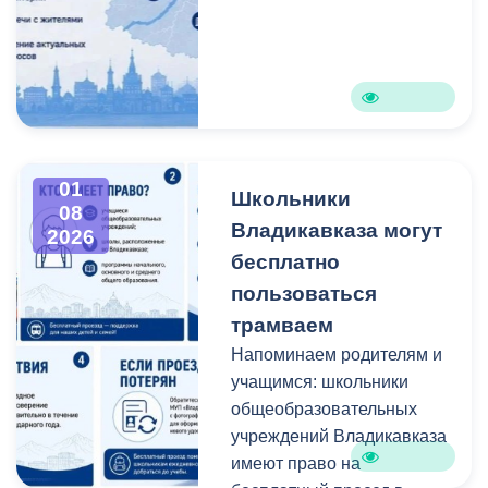
УК было рекомендовано
поскольку дом в котором
собственников
минимизировать
она проживает признан
недвижимости,
отставания от графика
аварийным. Выяснилось,
жилищными
работ, ещё раз проверить
что дом включён в
кооперативами,
подвальные помещения
общероссийский реестр
товариществами
МКД и по мере
многоквартирных
собственников жилья и
необходимости устранить
аварийных домов со
жилищно-строительными
01
захламление.
Школьники
сроком расселения до
кооперативами. В состав
08
Владикавказа могут
декабря 2030 года.
2026
комиссии вошли
бесплатно
сотрудники городской
Ирина Потапенко пришла
администрации,
пользоваться
с просьбой оказать
республиканской Службы
трамваем
содействие в установке
государственного
Напоминаем родителям и
индивидуального
жилищного и
учащимся: школьники
отопления в квартире.
архитектурно-
общеобразовательных
Для рассмотрения
строительного надзора и
учреждений Владикавказа
вопроса горожанке
ГУП «Водоканал».
имеют право на
предложено предоставить