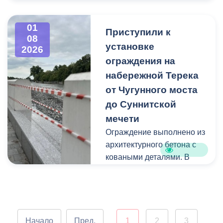
бесплатный проезд в
необходимый пакет
Дом № 5/4 по ул.
городском электрическом
документов.
Пушкинской обслуживает
транспорте по школьному
01
Приступили к
ТСЖ «Пушкинская».
08
проездному
Также на приеме
установке
2026
удостоверению.
поднимались вопросы
В доме заменили
ограждения на
предоставления
задвижки и привели в
набережной Терека
Чтобы воспользоваться
земельного участка,
порядок шатровую крышу.
льготой, необходимо
от Чугунного моста
оказания помощи в
В ближайшее время
оформить школьный
до Суннитской
ведении
пройдут работы по
проездной.
мечети
предпринимательской
очистке подвального
деятельности,
Ограждение выполнено из
помещения.
Что еще важно знать -
предоставления субсидии
архитектурного бетона с
смотрите в карточках.
на приобретение жилья по
коваными деталями. В
До 15 сентября 2026 года
программе «Молодая
целях безопасности на
все многоквартирные
семья» и выделения
месте железных
дома должны быть готовы
материальной помощи.
элементов пока натянута
к эксплуатации в осенне-
сигнальная лента.
зимний период. К этому
Все поступившие
Убедительная просьба не
времени УК должны
Начало
Пред.
1
2
3