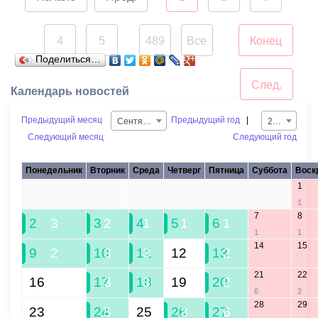
обращения взяты на
обрывать ее и не кидать в
подписать и акты
контроль.
реку.
готовности к осенне-
4
5
489
Все
Конец
зимнему сезону.
...
Поделиться…
Напомним, на
набережной проходит
След.
Календарь новостей
капитальный ремонт.
Специалисты уже
Предыдущий месяц
Предыдущий год
|
Сентябрь
2024
завершили укладку
Следующий месяц
Следующий год
брусчатки. Здесь также
Понедельник
Вторник
Среда
Четверг
Пятница
Суббота
Воск
установят опоры
1
освещения, лавочки,
26
27
28
29
30
31
1
урны, приведут в порядок
7
8
2
3
3
2
4
1
5
1
6
1
газонную часть.
1
1
Благоустройство
14
15
9
2
10
3
11
3
12
13
2
выдержано в едином
21
22
стиле в рамках общей
16
17
3
18
3
19
20
2
6
2
концепцией
28
29
23
24
5
25
26
3
27
6
преобразования