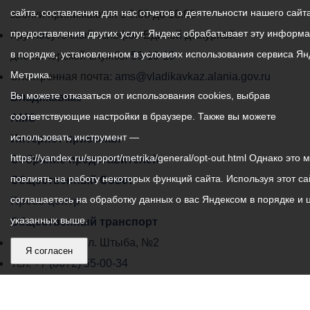
сайта, составления для нас отчетов о деятельности нашего сайта
администрации
звонки принимаются с 9:00 до 18:00
предоставления других услуг. Яндекс обрабатывает эту информ
местного
Круглосуточный телефон Единой дежурной
в порядке, установленном в условиях использования сервиса Ян
самоуправления
диспетчерской службы
53-19-19
Метрика.
города
Электронная почта:
ams@vladikavkaz.alania.gov.ru
Вы можете отказаться от использования cookies, выбрав
Владикавказ:
Владикавказ
соответствующие настройки в браузере. Также вы можете
АМС
использовать инструмент —
Интернет приемная
https://yandex.ru/support/metrika/general/opt-out.html Однако это 
Собрание представителей
повлиять на работу некоторых функций сайта. Используя этот са
Общественный Совет
соглашаетесь на обработку данных о вас Яндексом в порядке и 
Пресс-центр
указанных выше.
Общественный транспорт
Владикавказ, пл. Штыба, №2
Я согласен
Тел:
+7 (8672) 55-00-34
Главный редактор: Биазарти Д. К.
Свидетельство о регистрации СМИ ЭЛ № ФС 77 –