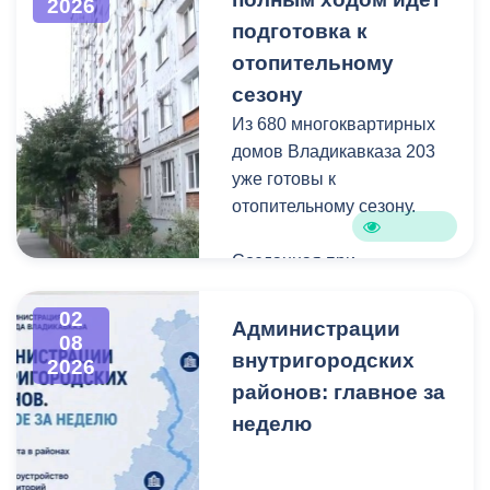
обсуждались вопросы
2026
замены ветхого участка
подготовка к
исполнения протокольных
водопроводной трубы
Работы проходят в рамках
поручений главы
отопительному
многоквартирного дома. В
муниципальной
республики Сергея
ближайшее время
сезону
программы
Меняйло.
горожанам окажут помощь
«Благоустройство и
Из 680 многоквартирных
в вопросах содержания
озеленение» и целевых
домов Владикавказа 203
Руководители
многоквартирного дома и
показателей нацпроекта
уже готовы к
управляющих компаний
благоустройстве.
«Инфраструктура для
отопительному сезону.
отчитались о проводимой
Обустройство двора
жизни».
работе в рамках
начнется в ближайшее
Созданная при
подготовки к осенне-
время.
администрации города
зимнему периоду. Так, из
межведомственная
02
Администрации
общего числа
Мать ребенка с
08
комиссия поэтапно
многоквартирных домов
внутригородских
2026
ограниченными
проверяет качество работ,
Владикавказа 30% уже
районов: главное за
возможностями здоровья
проводимых
готовы к отопительному
Вероника Табекова
неделю
управляющими
сезону.
обратилась по вопросу
компаниями,
выделения жилья,
товариществами