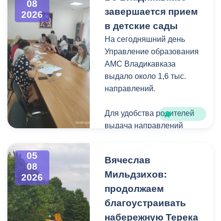
08
загущения территории
завершается прием
2026
дикорастущими
в детские сады
деревьями,
На сегодняшний день
муниципальные служащие
Управление образования
с утра косят, пилят
АМС Владикавказа
поросль между
выдало около 1,6 тыс.
захоронениями и
направлений.
собирают скошенную
траву.
Для удобства родителей
выдача направлений
была организована таким
образом, чтобы избежать
05
Вячеслав
очередей и долгого
08
Мильдзихов:
ожидания.
2026
продолжаем
Прием в детские сады
благоустраивать
начался 15 июля и
набережную Терека