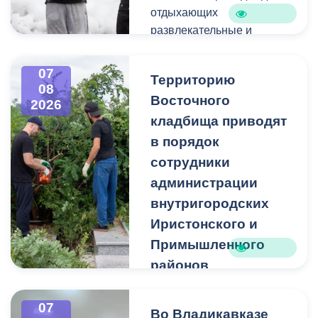
отдыхающих
развлекательные и
спортивные мероприятия.
07
Территорию
08
Восточного
2026
кладбища приводят
в порядок
сотрудники
администрации
внутригородских
Иристонского и
Примышленного
районов
Владикавказа
Чтобы избежать
07
Во Владикавказе