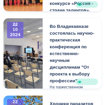
конкурсе «Россия -
страна талантов».
Конкурс прошел впервые
в городе Георгиевск. В
22
Во Владикавказе
номинации
10
состоялась научно-
2024
«Хореографическое
практическая
творчество» были
представлены 36
конференция по
номеров.
естественно-
Владикавказский
научным
коллектив представил на
дисциплинам "От
суд жюри дагестанский
проекта к выбору
танец.
профессии".
Как отметила
На торжественном
руководитель Центра
открытии конференции
дополнительного
присутствовали
22
Хроники паразитов
образования «Нарт»
заместитель мэра