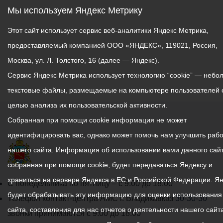
частей и подразделений
Мы используем Яндекс Метрику
Южного военного округа
по отбору граждан,
Этот сайт использует сервис веб-аналитики Яндекс Метрика,
пребывающих в запасе, из
предоставляемый компанией ООО «ЯНДЕКС», 119021, Россия,
числа работников
Москва, ул. Л. Толстого, 16 (далее — Яндекс).
предприятий и
Сервис Яндекс Метрика использует технологию “cookie” — небо
организаций,
расположенных на
текстовые файлы, размещаемые на компьютере пользователей 
территории РСО-Алания,
целью анализа их пользовательской активности.
для прохождения военной
Собранная при помощи cookie информация не может
службы по контракту на
идентифицировать вас, однако может помочь нам улучшить рабо
вакантных воинских
нашего сайта. Информация об использовании вами данного сайт
должностях, офицеров,
штатно-должностных
собранная при помощи cookie, будет передаваться Яндексу и
категорий:
храниться на сервере Яндекса в ЕС и Российской Федерации. Я
График
С понедельника по пятницу – с 9.00 до 18.00
будет обрабатывать эту информацию для оценки использования
работы
Телефон контакт-центра АМС г. Владикавказ
30-30-30
Старший лейтенант
сайта, составления для нас отчетов о деятельности нашего сайта
администрации
звонки принимаются с 9:00 до 18:00
(заместитель командира