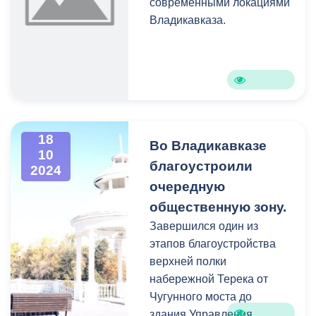
современными локациями
проявить свои творческие
Владикавказа.
способности и приобрести
позитивный опыт участия
в масштабном проекте.
18
Во Владикавказе
10
благоустроили
2024
очередную
общественную зону.
Завершился один из
этапов благоустройства
верхней полки
набережной Терека от
Чугунного моста до
здания Управления