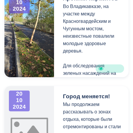
10
Во Владикавказе, на
Белла Фидарова,
Владикавказа Мадина
2024
участке между
организация конкурса
Ходова, начальник
Красногвардейским и
была на высоком
управления образования
Чугунным мостом,
профессиональном
городской администрации
неизвестные повалили
уровне.
Аслан Батыров.
молодые здоровые
деревья.
«И ребята и педагоги с
удовольствием приняли
Для обследования
участие в конкурсе. И,
зеленых насаждений на
конечно, они в восторге от
набережную Терека
результата. Впереди еще
выехали специалисты
много конкурсов и мы
20
муниципального
обязательно будем
Город меняется!
10
предприятия
участвовать в них», -
Мы продолжаем
2024
«ВладЛесЭкология».
отметила руководитель.
рассказывать о зонах
отдыха, которые были
Подобные конкурсы
отремонтированы и стали
отличная возможность