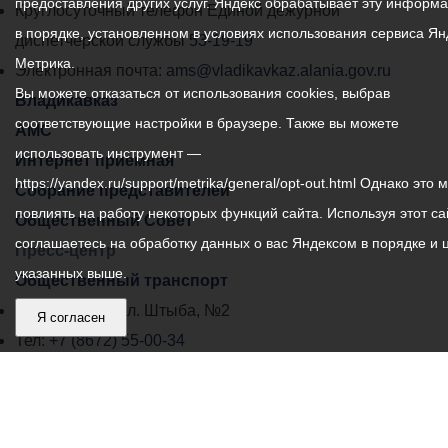
предоставления других услуг. Яндекс обрабатывает эту информ
роты связи, командир
местного
Круглосуточный телефон Единой дежурной
взвода связи, заместитель
в порядке, установленном в условиях использования сервиса Ян
самоуправления
диспетчерской службы
53-19-19
командира роты по
Метрика.
города
Электронная почта:
ams@vladikavkaz.alania.gov.ru
военно-политической
Вы можете отказаться от использования cookies, выбрав
Владикавказ:
Владикавказ
подготовке, офицер по
соответствующие настройки в браузере. Также вы можете
АМС
безопасности
использовать инструмент —
информации)
Интернет приемная
Старший лейтенант
https://yandex.ru/support/metrika/general/opt-out.html Однако это 
Собрание представителей
медицинской службы
повлиять на работу некоторых функций сайта. Используя этот са
Общественный Совет
(начальник медицинского
соглашаетесь на обработку данных о вас Яндексом в порядке и 
Пресс-центр
пункта, врач)
указанных выше.
Общественный транспорт
Капитан (помощник
командира бригады по
Владикавказ, пл. Штыба, №2
Я согласен
финансово-
Тел:
+7 (8672) 55-00-34
экономической работе,
Главный редактор: Биазарти Д. К.
помощник начальника
Свидетельство о регистрации СМИ ЭЛ № ФС 77 –
отделения, начальник
75258 от 07.03.2019 выданное Федеральной Службой
группы психологической