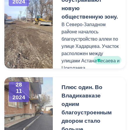
2024
В 2024 году на базе
новую
муниципальных школ в
общественную зону.
рамках ранней
В Северо-Западном
профилизации в открыты
районе началось
4 агрокласса, 4
благоустройство аллеи по
медиакласса, 5
улице Хадарцева. Участок
инженерных, 30
расположен между
математических, 4
улицами Астана Кесаева и
космических, 5 кадетских,
Цоколаева.
1 спортивный и 6
курчатовских классов.
28
Плюс один. Во
11
19 823 владикавказских
Владикавказе
2024
школьника получают
одним
бесплатное горячее
благоустроенным
питание. Единое 20-
двором стало
дневное меню постоянно
больше.
обновляется. Школьникам