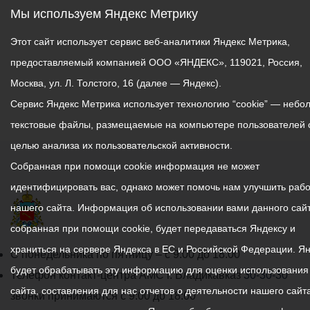
на развитие всех сфер
Мы используем Яндекс Метрику
городского хозяйства, из
Этот сайт использует сервис веб-аналитики Яндекс Метрика,
них 31 проект выделен
предоставляемый компанией ООО «ЯНДЕКС», 119021, Россия,
разработчиками как
ключевые мероприятия, а
Москва, ул. Л. Толстого, 16 (далее — Яндекс).
8 проектов – так
Сервис Яндекс Метрика использует технологию “cookie” — небо
называемые «быстрые
текстовые файлы, размещаемые на компьютере пользователей 
победы».
целью анализа их пользовательской активности.
Собранная при помощи cookie информация не может
Стратегический документ
предлагает развитие
идентифицировать вас, однако может помочь нам улучшить рабо
дорожной
нашего сайта. Информация об использовании вами данного сайт
инфраструктуры,
собранная при помощи cookie, будет передаваться Яндексу и
комплексную
храниться на сервере Яндекса в ЕС и Российской Федерации. Я
реорганизацию
График
С понедельника по пятницу – с 9.00 до 18.00
будет обрабатывать эту информацию для оценки использования
проблемных
работы
Телефон контакт-центра АМС г. Владикавказ
30-30-30
транспортных узлов, ряд
сайта, составления для нас отчетов о деятельности нашего сайта
администрации
звонки принимаются с 9:00 до 18:00
инфраструктурных