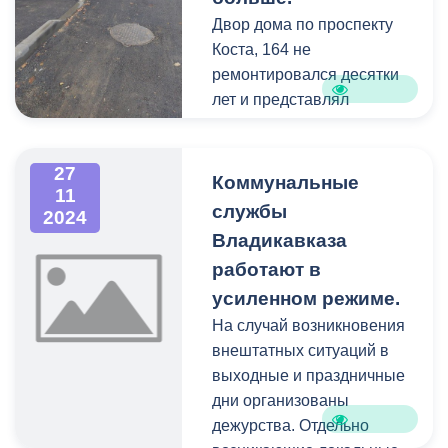
подают куриные
Двор дома по проспекту
фрикадельки с тыквой,
Коста, 164 не
лобио, фрикасе из курицы,
ремонтировался десятки
тыквенный суп со
лет и представлял
сливками, картофель по-
печальное зрелище:
деревенски, наггетсы из
большие ямы,
27
куриного филе, булгур с
испорченные бордюры,
Коммунальные
11
овощами. В рационе
сломанные скамейки.
службы
2024
ежедневно присутствуют
Владикавказа
мясо или рыба, молоко и
работают в
молочные продукты,
усиленном режиме.
сливочное и растительное
масла, хлеб и овощи.
На случай возникновения
внештатных ситуаций в
выходные и праздничные
дни организованы
дежурства. Отдельно