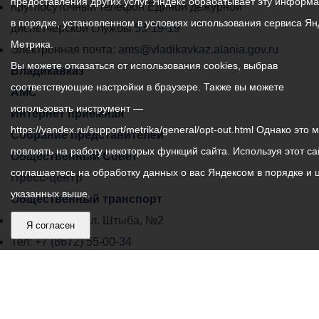
предоставления других услуг. Яндекс обрабатывает эту информ
местного
Круглосуточный телефон Единой дежурной
мероприятий в сфере
в порядке, установленном в условиях использования сервиса Ян
самоуправления
диспетчерской службы
53-19-19
ЖКХ, строительство
Метрика.
объектов в социальной
города
Электронная почта:
ams@vladikavkaz.alania.gov.ru
Вы можете отказаться от использования cookies, выбрав
сфере, а также создание
Владикавказ:
Владикавказ
творческого кластера.
соответствующие настройки в браузере. Также вы можете
АМС
использовать инструмент —
Интернет приемная
По итогам презентации
https://yandex.ru/support/metrika/general/opt-out.html Однако это 
Собрание представителей
поручено ответственным
повлиять на работу некоторых функций сайта. Используя этот са
структурам в ближайшее
Общественный Совет
соглашаетесь на обработку данных о вас Яндексом в порядке и 
время представить свои
Пресс-центр
предложения для
указанных выше.
Общественный транспорт
окончательного
Владикавказ, пл. Штыба, №2
Я согласен
утверждения мастер-
Тел:
+7 (8672) 55-00-34
плана.
Главный редактор: Биазарти Д. К.
Свидетельство о регистрации СМИ ЭЛ № ФС 77 –
75258 от 07.03.2019 выданное Федеральной Службой