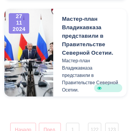
возникающие локальные
неисправности систем
жизнеобеспечения
27
Мастер-план
11
устраняются по мере
Владикавказа
2024
возникновения.
представили в
Коммунальные ресурсы
Правительстве
населению подаются
бесперебойно, в
Северной Осетии.
соответствии с
Мастер-план
нормативными
Владикавказа
параметрами.
представили в
Правительстве Северной
Осетии.
Совещание с
представителями
корпорации ДОМ.РФ.
прошло под
Начало
Пред.
1
122
123