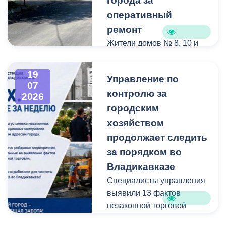
города за
оперативный
ремонт
Жители домов № 8, 10 и
12 по улице Иристонской
обратились в
19
Управление по
администрацию
07
контролю за
Владикавказа с просьбой
2026
привести в порядок
городским
межквартальный проезд.
хозяйством
Работы выполнены:
продолжает следить
наиболее разрушенный
за порядком во
участок полностью
Владикавказе
заасфальтирован, на
Специалисты управления
остальных проведен
выявили 13 фактов
ямочный ремонт.
незаконной торговой
деятельности
В адрес главы МО – АМС