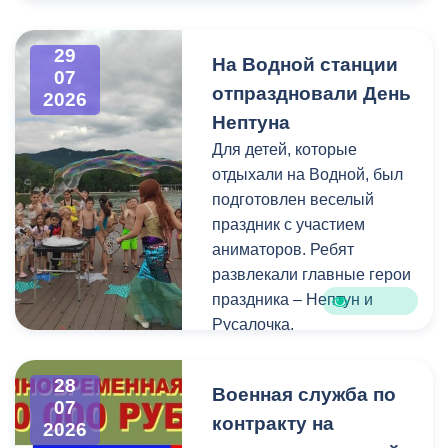
Напомним, ранее,
центром притяжения для
администрация
всех, кто любит и ценит
29
На Водной станции
Владикавказа обещала,
богатейшее культурное
07
отпраздновали День
что льгота сохранится и
наследие нашей великой
2026
будет предоставляться в
России.
Нептуна
рамках нового
Для детей, которые
нормативного порядка.
отдыхали на Водной, был
Изменения были связаны
подготовлен веселый
с тем, что в начале 2026
праздник с участием
года полномочия по
аниматоров. Ребят
организации
развлекали главные герои
пассажирских перевозок
праздника – Нептун и
перешли в
Русалочка.
республиканский Комитет
по транспорту.
Как отметил заведующий
28
Военная служба по
Водной станцией Георгий
07
контракту на
Цгоев, празднование Дня
2026