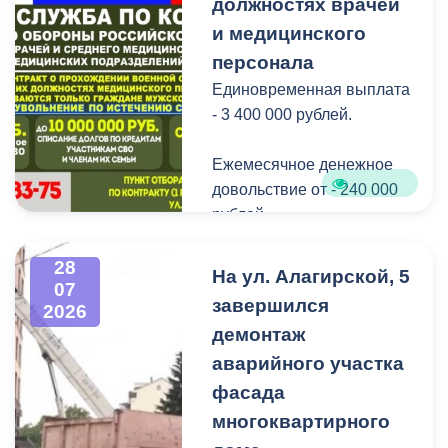
Нептуна - уже старая
должностях врачей
добрая традиция.
и медицинского
персонала
В завершение праздника
Единовременная выплата
детей угостили
- 3 400 000 рублей.
сладостями.
Ежемесячное денежное
Мероприятие
довольствие от - 240 000
организовано ВМБУК
рублей.
«Радуга».
Списание долго по
28
На ул. Алагирской, 5
07
кредитам участникам СВО
завершился
2026
до - 10 000 000 рублей.
демонтаж
аварийного участка
Рассматриваются
кандидаты мужского пола
фасада
на должности
многоквартирного
медицинского персонала.