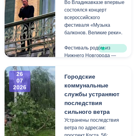
Во Владикавказе впервые
Комсомольская.
состоялся концерт
всероссийского
фестиваля «Музыка
балконов. Великие реки».
Фестиваль родом из
Нижнего Новгорода —
города, где в 2023 году
впервые прошли
26
Городские
концерты на балконах
07
коммунальные
исторических зданий.
2026
Проект быстро стал
службы устраняют
культурной визитной
последствия
карточкой региона, а
сильного ветра
сегодня его география
Устранены последствия
расширяется, объединяя
ветра по адресам:
разные города России.
проспект Коста, 56;