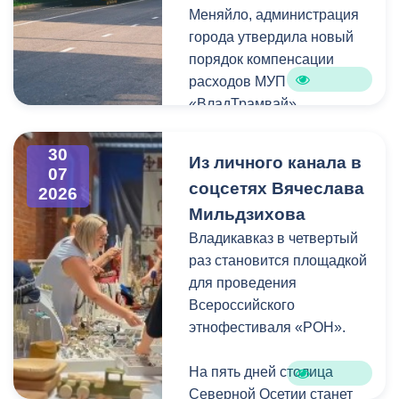
Меняйло, администрация
преобразования
Колхидова и руководителя
города утвердила новый
набережной Терека как
Северо-Осетинского
порядок компенсации
главной прогулочной зоны
отделения студенческих
расходов МУП
Владикавказа.
отрядов Олега Габараева
«ВладТрамвай».
и всех неравнодушных
жителей города за
Чтобы получить школьный
активное участие в сборе
30
Из личного канала в
проездной, необходимо
07
гуманитарной помощи для
соцсетях Вячеслава
2026
сдать фотографию 3×4 в
бойцов.
Мильдзихова
администрацию своей
школы. Проездной будет
Владикавказ в четвертый
Мой канал в Макс.
действовать до конца
раз становится площадкой
календарного года.
для проведения
Пользоваться проездным
Всероссийского
удостоверением может
этнофестиваля «РОН».
только ученик, на имя
которого он оформлен.
На пять дней столица
Северной Осетии станет