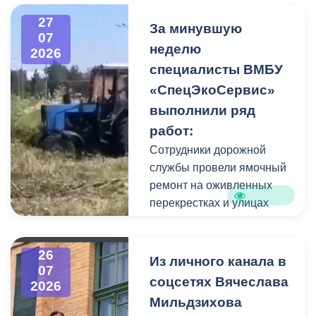
высокого давления.
27
Фигуру всадника и
За минувшую
07
постамент отмыли от
неделю
2026
накопившейся пыли.
специалисты ВМБУ
«СпецЭкоСервис»
Одновременно
выполнили ряд
коммунальщики привели в
работ:
порядок и прилегающую
территорию, полностью
Сотрудники дорожной
очистив площадь вокруг
службы провели ямочный
памятника.
ремонт на оживленных
перекрестках и улицах
города. В частности, на
Архонском круге, по
26
улицам Весенняя,
Из личного канала в
07
Кырджалийская,
соцсетях Вячеслава
2026
Первомайская,
Мильдзихова
Барбашова,