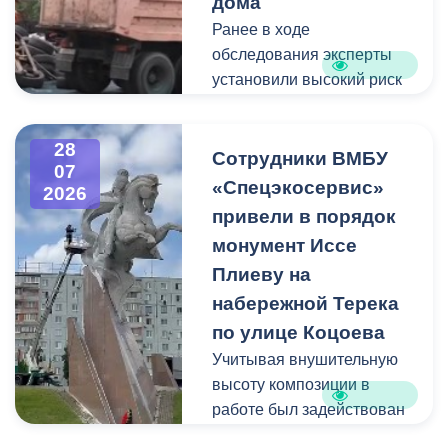
дома
Ранее в ходе
Пункт отбора на военную
обследования эксперты
службу по контракту г.
установили высокий риск
Владикавказ, ул. Титова,
обрушения конструкции
д. 5.
площадью 362
28
квадратных метра и весом
Сотрудники ВМБУ
07
около 53 тонн.
«Спецэкосервис»
2026
привели в порядок
Для предотвращения
монумент Иссе
возможной чрезвычайной
Плиеву на
ситуации Комиссия по
набережной Терека
предупреждению и
ликвидации ЧС ввела
по улице Коцоева
режим повышенной
Учитывая внушительную
готовности и
высоту композиции в
организовала комплекс
работе был задействован
неотложных мероприятий.
автоподъемник и аппарат