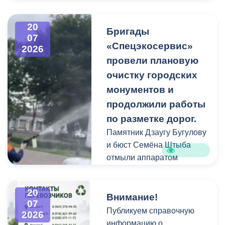
В период уборки мест
захоронений посетители
20
Бригады
нередко складируют
07
«Спецэкосервис»
2026
растительные и другие
провели плановую
отходы на смежных
площадках и вдоль
очистку городских
проездов, что затрудняет
монументов и
работу
продолжили работы
специализированной
по разметке дорог.
техники.
Памятник Дзаугу Бугулову
и бюст Семёна Штыба
отмыли аппаратом
высокого давления и
специальными моющими
20
средствами. Такой подход
Внимание!
07
позволяет эффективно
Публикуем справочную
2026
смыть накопившуюся
информацию о