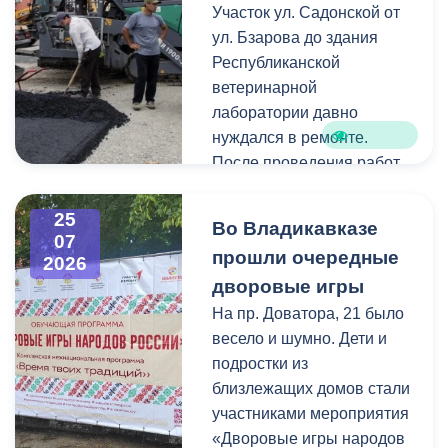
Как отметил председатель
Участок ул. Садонской от
небольшие ветки.
правления организации
ул. Бзарова до здания
«Российские студенческие
Республиканской
отряды» Олег Габараев,
ветеринарной
генераторы бойцам
лаборатории давно
необходимы для
нуждался в ремонте.
бесперебойной работы
После проведения работ
техники.
по замене инженерных
коммуникаций состояние
25
Во Владикавказе
«На этом наша помощь не
дорожного покрытия
07
прошли очередные
2026
заканчивается, мы и
значительно ухудшилось,
дворовые игры
дальше будем помогать
поэтому было принято
нашим ребятам», - сказал
решение о его
На пр. Доватора, 21 было
Олег Габараев.
комплексном обновлении.
весело и шумно. Дети и
подростки из
Отметим, администрация
Ранее на этом участке
близлежащих домов стали
Владикавказа регулярно
отсутствовали тротуары.
участниками мероприятия
отправляет на передовую
В рамках ремонта здесь
«Дворовые игры народов