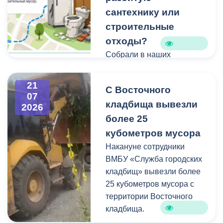
сантехнику или
строительные
отходы?
Собрали в наших
карточках всю полезную
информацию про места и
21
С Восточного
способы утилизации
07
кладбища вывезли
крупногабаритного и
2026
строительного мусора.
более 25
кубометров мусора
Накануне сотрудники
ВМБУ «Служба городских
кладбищ» вывезли более
25 кубометров мусора с
территории Восточного
кладбища.