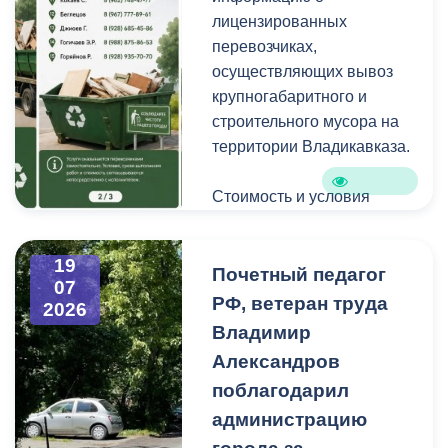
уличную пыль, налет и
лицензированных
копоть, не повреждая
перевозчиках,
структуру камня.
осуществляющих вывоз
крупногабаритного и
строительного мусора на
территории Владикавказа.
Стоимость и условия
вывоза уточняйте по
указанным телефонам.
19
Почетный педагог
07
РФ, ветеран труда
2026
Владимир
Александров
поблагодарил
администрацию