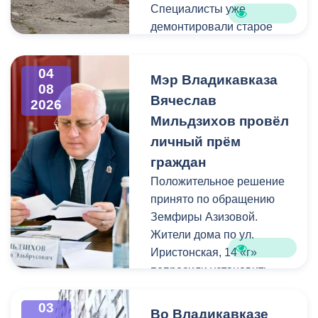
Специалисты уже
демонтировали старое
асфальтовое покрытие и
ограждение реки. Сейчас
04
Мэр Владикавказа
рабочие устанавливают
08
бордюры и поребрики,
Вячеслав
2026
готовят основания
Мильдзихов провёл
будущих дорожек к
личный прём
укладке брусчатки. Сейчас
граждан
специалисты
Положительное решение
обустраивают основание
принято по обращению
ограждения. Парапет
Земфиры Азизовой.
выполнен из
Жители дома по ул.
архитектурного бетона.
Иристонская, 14 «г»
Как и на других участках
попросили установить
набережной, бетонные
турники и досуговую зону
блоки будут чередоваться
для детей. Кроме того,
03
с металлическими
Во Владикавказе