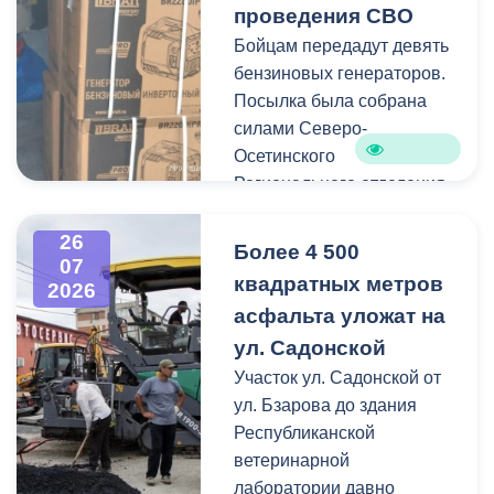
территории.
проведения СВО
одно сломанное дерево.
Бойцам передадут девять
Работы по распиловке и
бензиновых генераторов.
вывозу проводятся в
Посылка была собрана
оперативном режиме.
силами Северо-
Осетинского
На улицах Ватутина,
Регионального отделения
Горького, Лермонтова
молодёжной
выявлены упавшие ветки.
общероссийской
26
По улицам Магкаева и
Более 4 500
07
общественной
Карцинскому шоссе
квадратных метров
2026
организации «Российские
серьезных последствий не
асфальта уложат на
студенческие отряды».
зафиксировано —
ул. Садонской
отмечены лишь отдельные
Как отметил председатель
Участок ул. Садонской от
небольшие ветки.
правления организации
ул. Бзарова до здания
«Российские студенческие
Республиканской
отряды» Олег Габараев,
ветеринарной
генераторы бойцам
лаборатории давно