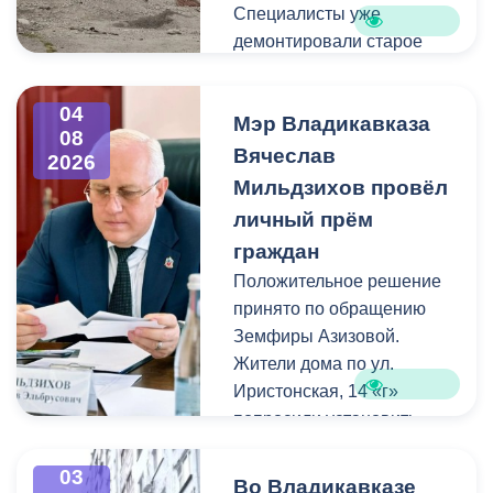
Специалисты уже
демонтировали старое
асфальтовое покрытие и
ограждение реки. Сейчас
04
Мэр Владикавказа
рабочие устанавливают
08
бордюры и поребрики,
Вячеслав
2026
готовят основания
Мильдзихов провёл
будущих дорожек к
личный прём
укладке брусчатки. Сейчас
граждан
специалисты
Положительное решение
обустраивают основание
принято по обращению
ограждения. Парапет
Земфиры Азизовой.
выполнен из
Жители дома по ул.
архитектурного бетона.
Иристонская, 14 «г»
Как и на других участках
попросили установить
набережной, бетонные
турники и досуговую зону
блоки будут чередоваться
для детей. Кроме того,
03
с металлическими
Во Владикавказе