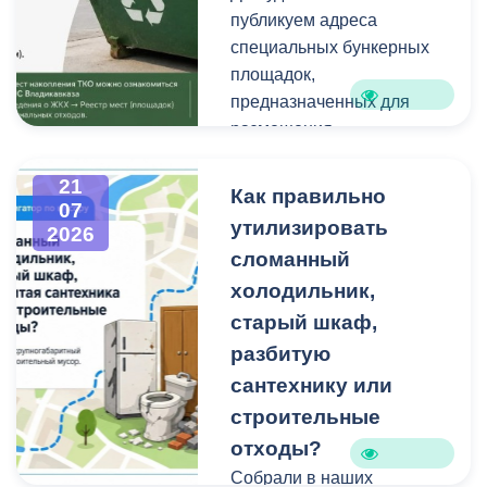
старой мебели, бытовой
публикуем адреса
техники и других
Работы планируем
специальных бункерных
крупногабаритных
завершить осенью.
площадок,
отходов является
Проходят они в рамках
предназначенных для
административным
муниципальной
размещения
правонарушением.
программы
крупногабаритных
«Благоустройство и
отходов и строительного
21
Как правильно
07
озеленение».
мусора небольшого
утилизировать
2026
объема.
сломанный
холодильник,
Бункерные площадки
расположены по
старый шкаф,
следующим адресам:
разбитую
сантехнику или
строительные
отходы?
Собрали в наших