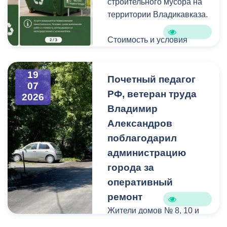
строительного мусора на
территории Владикавказа.
Стоимость и условия
вывоза уточняйте по
указанным телефонам.
19
Почетный педагог
07
РФ, ветеран труда
2026
Владимир
Александров
поблагодарил
администрацию
города за
оперативный
ремонт
Жители домов № 8, 10 и
12 по улице Иристонской