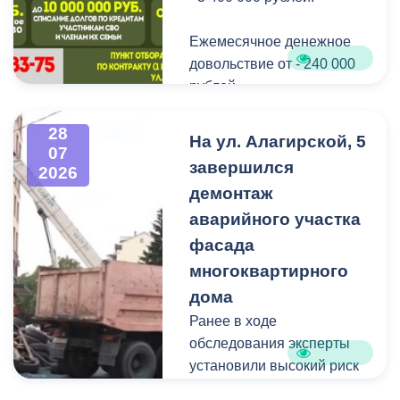
сладостями.
Ежемесячное денежное
Мероприятие
довольствие от - 240 000
организовано ВМБУК
рублей.
«Радуга».
Списание долго по
28
На ул. Алагирской, 5
07
кредитам участникам СВО
завершился
2026
до - 10 000 000 рублей.
демонтаж
аварийного участка
Рассматриваются
кандидаты мужского пола
фасада
на должности
многоквартирного
медицинского персонала.
дома
Ранее в ходе
Пункт отбора на военную
обследования эксперты
службу по контракту г.
установили высокий риск
Владикавказ, ул. Титова,
обрушения конструкции
д. 5.