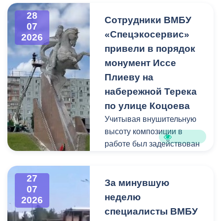
площадью 362
28
квадратных метра и весом
Сотрудники ВМБУ
07
около 53 тонн.
«Спецэкосервис»
2026
привели в порядок
Для предотвращения
монумент Иссе
возможной чрезвычайной
Плиеву на
ситуации Комиссия по
набережной Терека
предупреждению и
ликвидации ЧС ввела
по улице Коцоева
режим повышенной
Учитывая внушительную
готовности и
высоту композиции в
организовала комплекс
работе был задействован
неотложных мероприятий.
автоподъемник и аппарат
высокого давления.
27
Фигуру всадника и
За минувшую
07
постамент отмыли от
неделю
2026
накопившейся пыли.
специалисты ВМБУ