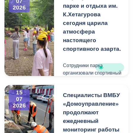
07
парке и отдыха им.
опавшей листвой.
2026
В этом году клумбы
К.Хетагурова
оформлены
Напомним, подобная
преимущественно в
сегодня царила
масштабная уборка
бордовых, желтых и
атмосфера
проводилась в
голубых тонах.
настоящего
Комсомольском парке два
спортивного азарта.
месяца назад.
Сотрудники парка
организовали спортивный
праздник, в котором
приняли участие более 30
15
Специалисты ВМБУ
ребят.
07
«Домоуправление»
2026
Разминку провел
продолжают
многократный победитель
ежедневный
мировых первенств по
мониторинг работы
кикбоксингу Тимур