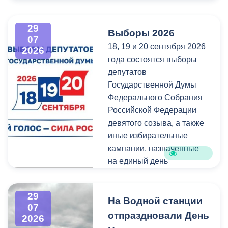
Напомним, ранее,
центром притяжения для
администрация
всех, кто любит и ценит
29
Выборы 2026
Владикавказа обещала,
богатейшее культурное
07
18, 19 и 20 сентября 2026
что льгота сохранится и
наследие нашей великой
2026
года состоятся выборы
будет предоставляться в
России.
депутатов
рамках нового
Государственной Думы
нормативного порядка.
Федерального Собрания
Изменения были связаны
Российской Федерации
с тем, что в начале 2026
девятого созыва, а также
года полномочия по
иные избирательные
организации
кампании, назначенные
пассажирских перевозок
на единый день
перешли в
голосования.
республиканский Комитет
по транспорту.
29
Ознакомиться со списками
На Водной станции
07
избирательных участков,
отпраздновали День
2026
их номерами и границами,