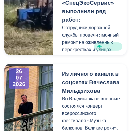
«СпецЭкоСервис»
Одновременно
выполнили ряд
коммунальщики привели в
работ:
порядок и прилегающую
территорию, полностью
Сотрудники дорожной
очистив площадь вокруг
службы провели ямочный
памятника.
ремонт на оживленных
перекрестках и улицах
города. В частности, на
Архонском круге, по
26
улицам Весенняя,
Из личного канала в
07
Кырджалийская,
соцсетях Вячеслава
2026
Первомайская,
Мильдзихова
Барбашова,
Во Владикавказе впервые
Комсомольская.
состоялся концерт
всероссийского
фестиваля «Музыка
балконов. Великие реки».