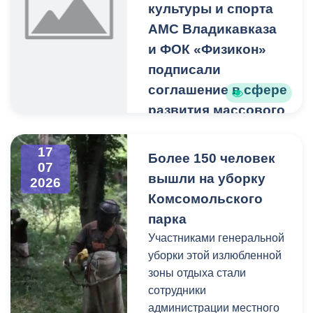
юридических.
культуры и спорта
работ и выбирать
альтернативные
АМС Владикавказа
маршруты для прогулок—
и ФОК «Физикон»
это вопрос вашей
подписали
безопасности.
соглашение в сфере
развития массового
Ограждения и сигнальные
спорта
ленты на участках
проведения работ
Такое сотрудничество
17
Более 150 человек
07
регулярно обновляются. К
поможет
вышли на уборку
2026
сожалению, они
популяризировать
Комсомольского
периодически
физическую культуру и
парка
повреждаются
спорт. В планах на
неизвестными. Просим не
ближайшее будущее -
Участниками генеральной
игнорировать
проведение различных
уборки этой излюбленной
установленные
марафонов, конкурсов и
зоны отдыха стали
ограничения и с
забегов.
сотрудники
пониманием отнестись к
администрации местного