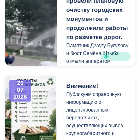
провели плановую
отходы на смежных
площадках и вдоль
очистку городских
проездов, что затрудняет
монументов и
работу
продолжили работы
специализированной
по разметке дорог.
техники.
Памятник Дзаугу Бугулову
и бюст Семёна Штыба
отмыли аппаратом
высокого давления и
специальными моющими
20
средствами. Такой подход
Внимание!
07
позволяет эффективно
Публикуем справочную
2026
смыть накопившуюся
информацию о
уличную пыль, налет и
лицензированных
копоть, не повреждая
перевозчиках,
структуру камня.
осуществляющих вывоз
крупногабаритного и