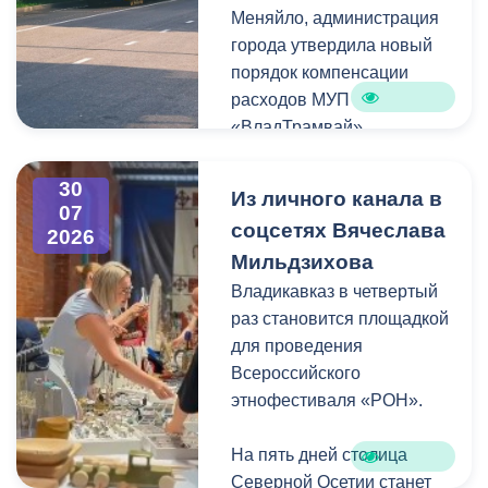
Меняйло, администрация
преобразования
Колхидова и руководителя
города утвердила новый
набережной Терека как
Северо-Осетинского
порядок компенсации
главной прогулочной зоны
отделения студенческих
расходов МУП
Владикавказа.
отрядов Олега Габараева
«ВладТрамвай».
и всех неравнодушных
жителей города за
Чтобы получить школьный
активное участие в сборе
30
Из личного канала в
проездной, необходимо
07
гуманитарной помощи для
соцсетях Вячеслава
2026
сдать фотографию 3×4 в
бойцов.
Мильдзихова
администрацию своей
школы. Проездной будет
Владикавказ в четвертый
Мой канал в Макс.
действовать до конца
раз становится площадкой
календарного года.
для проведения
Пользоваться проездным
Всероссийского
удостоверением может
этнофестиваля «РОН».
только ученик, на имя
которого он оформлен.
На пять дней столица
Северной Осетии станет