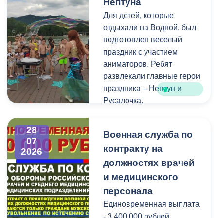
Нептуна
адресами помещений для
Для детей, которые
голосования, местами
отдыхали на Водной, был
нахождения участковых
подготовлен веселый
избирательных комиссий,
праздник с участием
а также номерами
аниматоров. Ребят
телефонов участковых
развлекали главные герои
избирательных комиссий
праздника – Нептун и
можно по ссылке:
Русалочка.
Как отметил заведующий
28
Военная служба по
Водной станцией Георгий
07
контракту на
Цгоев, празднование Дня
2026
Нептуна - уже старая
должностях врачей
добрая традиция.
и медицинского
персонала
В завершение праздника
Единовременная выплата
детей угостили
- 3 400 000 рублей.