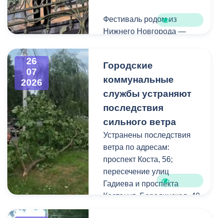
Фестиваль родом из
Нижнего Новгорода —
города, где в 2023 году
впервые прошли
26
Городские
концерты на балконах
07
коммунальные
исторических зданий.
2026
Проект быстро стал
службы устраняют
культурной визитной
последствия
карточкой региона, а
сильного ветра
сегодня его география
Устранены последствия
расширяется, объединяя
ветра по адресам:
разные города России.
проспект Коста, 56;
пересечение улиц
Во Владикавказе концерт
Гадиева и проспекта
прошел на балконе
Коста; ул. Бородинская, 40
особняка Ходякова. Для
жителей и гостей города