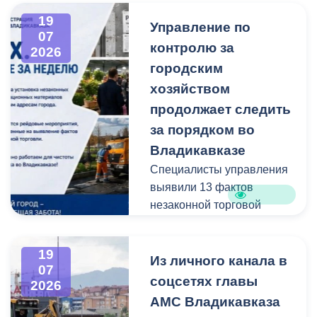
обратились в
19
Управление по
администрацию
07
контролю за
Владикавказа с просьбой
2026
привести в порядок
городским
межквартальный проезд.
хозяйством
Работы выполнены:
продолжает следить
наиболее разрушенный
за порядком во
участок полностью
Владикавказе
заасфальтирован, на
Специалисты управления
остальных проведен
выявили 13 фактов
ямочный ремонт.
незаконной торговой
деятельности
В адрес главы МО – АМС
г. Владикавказа
19
Выявлено нарушение
Из личного канала в
Вячеслава Мильдзихова
07
сроков восстановления
поступило письмо, в
соцсетях главы
2026
асфальтового покрытия
котором жители
АМС Владикавказа
на пересечении ул.
благодарят городские