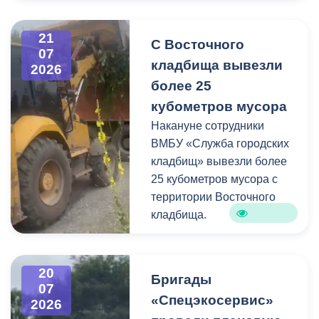
карточках всю полезную
информацию про места и
21
С Восточного
способы утилизации
07
кладбища вывезли
крупногабаритного и
2026
строительного мусора.
более 25
кубометров мусора
Накануне сотрудники
ВМБУ «Служба городских
кладбищ» вывезли более
25 кубометров мусора с
территории Восточного
кладбища.
В период уборки мест
захоронений посетители
20
Бригады
нередко складируют
07
«Спецэкосервис»
2026
растительные и другие