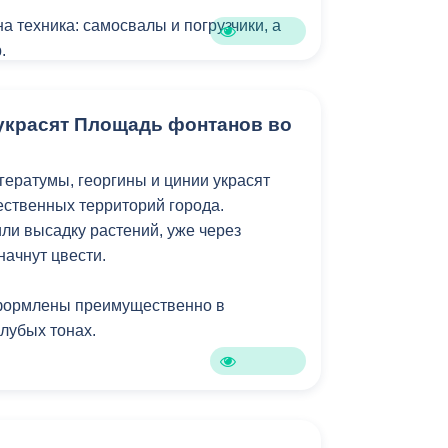
Бесплатная юридическая помощь
а техника: самосвалы и погрузчики, а
.
 собрали пять самосвалов с мусором,
 украсят Площадь фонтанов во
ствой.
масштабная уборка проводилась в
гератумы, георгины и цинии украсят
два месяца назад.
ественных территорий города.
и высадку растений, уже через
начнут цвести.
оформлены преимущественно в
олубых тонах.