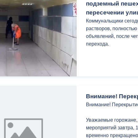
подземный пешех
Отмечу, что благоустр
пересечении улиц
большого проекта по 
Коммунальщики сегод
перспективе планируе
растворов, полностью
набережной к единой 
объявлений, после че
общую прогулочную зо
перехода.
Работы ведутся в ра
«Благоустройство и о
Внимание! Перек
Внимание! Перекрыти
Уважаемые горожане,
мероприятий завтра, 1
временно прекращено