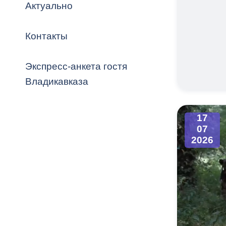
Владикавка
Актуально
Распоряжен
Контакты
ОРВ и эксп
Оценка деят
Экспресс-анкета гостя
местного с
Владикавказа
17
07
Открытые д
2026
Информация
проверок