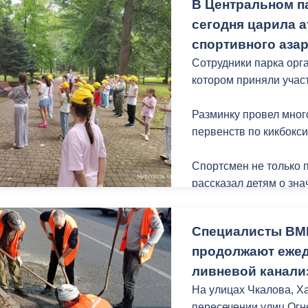
В Центральном па
сегодня царила 
спортивного аза
Сотрудники парка орг
котором приняли участ
Разминку провел мно
первенств по кикбокс
Спортсмен не только 
рассказал детям о зна
регулярных тренирово
мероприятия для дете
Специалисты ВМ
продолжают еже
ливневой канали
На улицах Чкалова, Х
пересечении улиц Огн