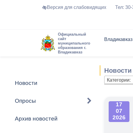
Версия для слабовидящих
Тел: 30
Официальный
сайт
Владикавказ
муниципального
образования г.
Владикавказ
Общие свед
Структура
Интернет-п
Председате
Структура
Новости
Реестры ма
Новости
Устав город
Торги и Кон
расписание
Обратная с
Комиссии
Новостная 
Актуально
Категории:
Новости
Города-поб
Программа
Противодей
Достоприме
Опросы
17
Владикавка
Формы обра
График при
07
принимаемы
2026
Архив новостей
Презентаци
рассмотрен
городского 