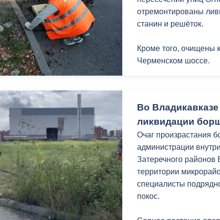
отремонтированы лив
станин и решёток.
Кроме того, очищены 
Черменском шоссе.
В сезон дождей работ
позволяет поддержива
Во Владикавказе
водоотведения и обе
ликвидации бор
дождевых вод.
Очаг произрастания б
Работаем
администрации внутри
Затеречного районов 
территории микрорай
специалисты подрядн
покос.