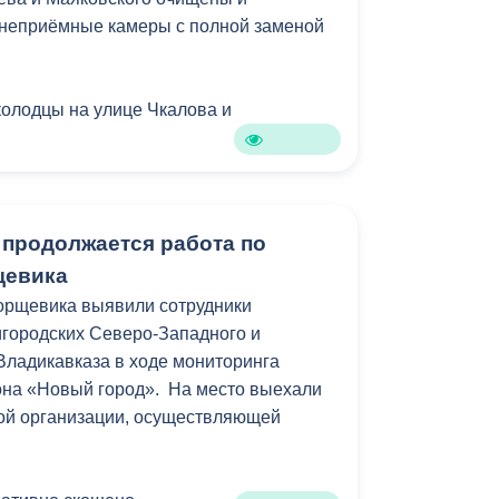
неприёмные камеры с полной заменой
колодцы на улице Чкалова и
ы ведутся в усиленном режиме, что
ть работоспособность системы
 продолжается работа по
спечивать своевременный отвод
щевика
орщевика выявили сотрудники
городских Северо-Западного и
Владикавказа в ходе мониторинга
она «Новый город». На место выехали
ой организации, осуществляющей