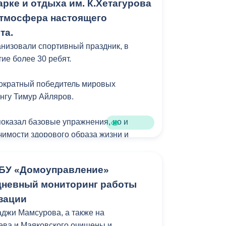
рке и отдыха им. К.Хетагурова
атмосфера настоящего
рта.
анизовали спортивный праздник, в
ие более 30 ребят.
гократный победитель мировых
ингу Тимур Айляров.
показал базовые упражнения, но и
чимости здорового образа жизни и
к. Отмечу, подобные массовые
й сотрудники парка проводят регулярно.
БУ «Домоуправление»
дневный мониторинг работы
зации
аджи Мамсурова, а также на
ева и Маяковского очищены и