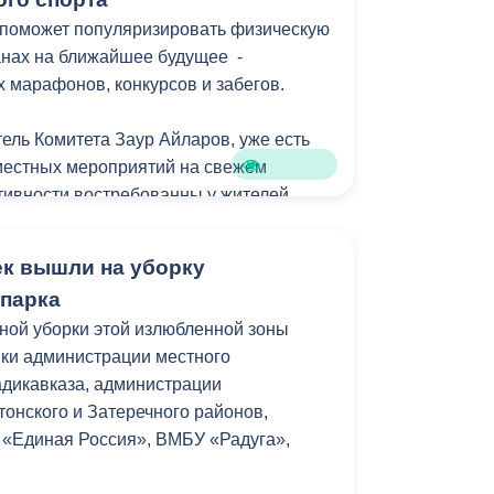
Противодействие коррупции
 поможет популяризировать физическую
ланах на ближайшее будущее -
Градостроительная деятельность
 марафонов, конкурсов и забегов.
Формирование комфортной
тель Комитета Заур Айларов, уже есть
в
городской среды
местных мероприятий на свежем
о
тивности востребованны у жителей
Бюджет для граждан
Пространственные сведения
ек вышли на уборку
ризван сделать спорт доступным для
парка
Гражданская оборона в
в.
ной уборки этой излюбленной зоны
чрезвычайных ситуациях
ики администрации местного
Незаконное строительство
адикавказа, администрации
тонского и Затеречного районов,
и
Информация финансового
 «Единая Россия», ВМБУ «Радуга»,
органа