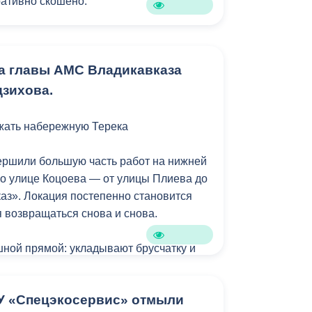
ативно скошено.
ко дней борщевик был скошен на ул.
 на пр. Доватора.
ла главы АМС Владикавказа
зихова.
ать набережную Терека
ершили большую часть работ на нижней
о улице Коцоева — от улицы Плиева до
аз». Локация постепенно становится
я возвращаться снова и снова.
ной прямой: укладывают брусчатку и
ие 120-метрового парапета. В новой
я современные опоры освещения,
У «Спецэкосервис» отмыли
ы. Газон тоже приведут в порядок.