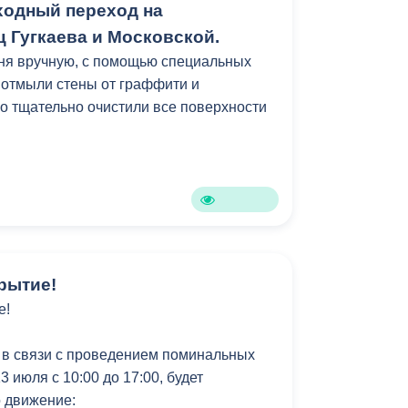
одный переход на
ойство этого участка — лишь часть
 Гугкаева и Московской.
обновлению всей набережной Терека. В
ня вручную, с помощью специальных
тся привести внешний облик
 отмыли стены от граффити и
архитектурной концепции, сформировав
го тщательно очистили все поверхности
ну.
мках муниципальной программы
зеленение».
рытие!
е!
 в связи с проведением поминальных
3 июля с 10:00 до 17:00, будет
 движение: