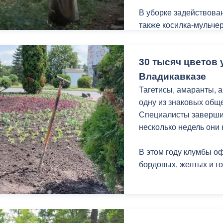
В уборке задействован
также косилка-мульчер
ный контроль
Выборы 2026
Участники субботника
30 тысяч цветов
ветками и опавшей ли
Владикавказе
Напомним, подобная 
Тагетисы, амаранты, а
Комсомольском парке 
одну из знаковых общ
Специалисты завершил
несколько недель они 
В этом году клумбы 
бордовых, желтых и г