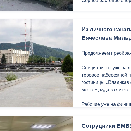
Сорное растение опер
За последние несколь
Дзусова, на пр. Коста,
Из личного кана
Вячеслава Мильд
Продолжаем преображ
Специалисты уже зав
террасе набережной п
гостиницы «Владикавк
местом, куда захочетс
Рабочие уже на финиш
обустраивают основан
зоне отдыха появятс
Сотрудники ВМБ
удобные лавочки и урн