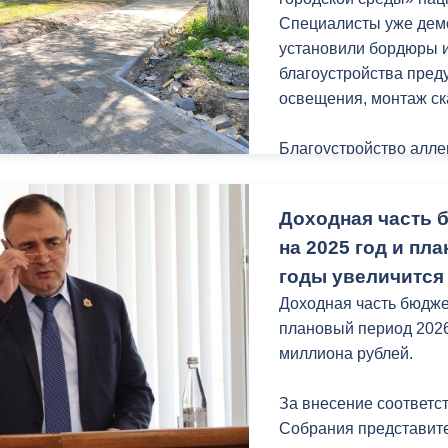
Специалисты уже дем
установили бордюры и
благоустройства пред
освещения, монтаж ск
Благоустройство алле
Московской до Мемор
поэтапно. В этом год
Доходная часть 
метров территории.
на 2025 год и пл
годы увеличится 
Доходная часть бюдже
плановый период 2026
миллиона рублей.
За внесение соответ
Собрания представит