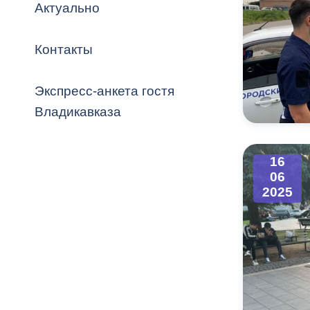
Владикавка
Актуально
Распоряжен
Контакты
ОРВ и эксп
Оценка деят
Экспресс-анкета гостя
местного с
Владикавказа
16
06
Открытые д
2025
Информация
проверок