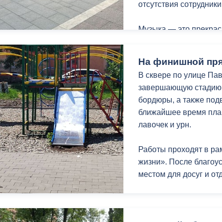
отсутствия сотрудник
ный контроль
Выборы 2026
Музыка — это прекрас
приоритете.
На финишной пр
Работаем
В сквере по улице Па
завершающую стадию.
бордюры, а также под
ближайшее время план
лавочек и урн.
Работы проходят в ра
жизни». После благоу
местом для досуг и от
Напомним, первый эт
прошлом году.