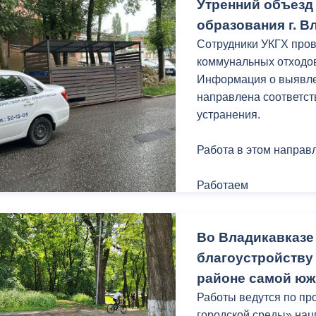
Утренний объезд
образования г. В
Сотрудники УКГХ про
коммунальных отходов
Информация о выявле
направлена соответс
устранения.
Работа в этом направ
Работаем
Во Владикавказе
благоустройству 
районе самой юж
Работы ведутся по п
городской среды» нац