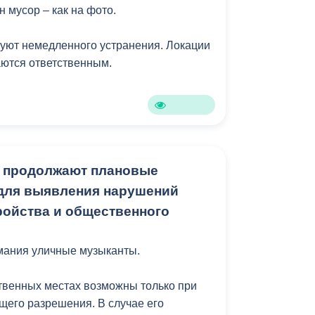
 мусор – как на фото.
Противодействие коррупции
уют немедленного устранения. Локации
Градостроительная деятельность
ются ответственным.
Формирование комфортной
в
городской среды
о
Бюджет для граждан
Пространственные сведения
Х продолжают плановые
для выявления нарушений
Гражданская оборона в
ройства и общественного
чрезвычайных ситуациях
Незаконное строительство
мания уличные музыканты.
и
Информация финансового
твенных местах возможны только при
органа
щего разрешения. В случае его