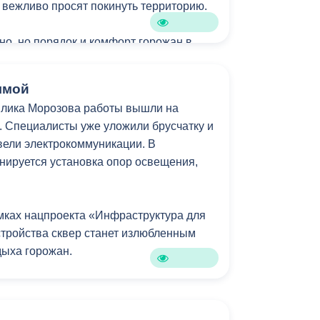
и вежливо просят покинуть территорию.
Бесплатная юридическая помощь
но, но порядок и комфорт горожан в
ямой
влика Морозова работы вышли на
 Специалисты уже уложили брусчатку и
вели электрокоммуникации. В
ируется установка опор освещения,
мках нацпроекта «Инфраструктура для
стройства сквер станет излюбленным
дыха горожан.
ап работ был успешно завершён в