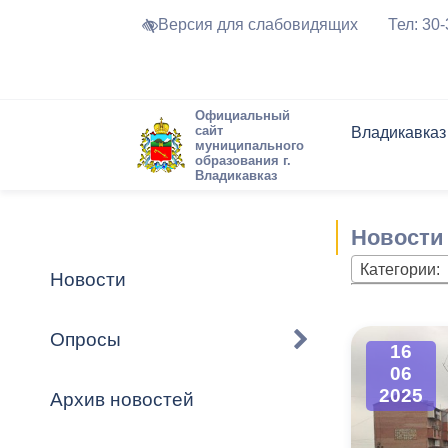
Версия для слабовидящих
Тел: 30
Официальный
сайт
Владикавказ
муниципального
образования г.
Владикавказ
Общие свед
Структура
Интернет-п
Председате
Структура
Новости
Реестры ма
Новости
Устав город
Торги и Кон
расписание
Обратная с
Комиссии
Новостная 
Актуально
Категории:
Новости
Города-поб
Программа
Противодей
Достоприме
Опросы
16
Владикавка
Формы обра
График при
06
принимаемы
2025
Архив новостей
Презентаци
рассмотрен
городского 