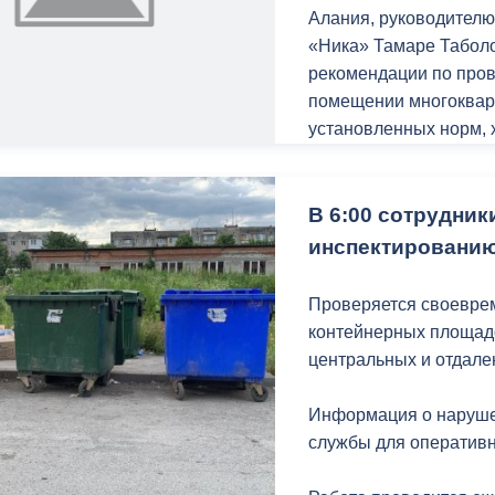
управляющие компани
Алания, руководителю
«Ника» Тамаре Табол
рекомендации по про
помещении многокварт
установленных норм,
проводить санитарные
заключить договор на 
специализированными
В 6:00 сотрудник
инспектированию
Проверяется своевре
контейнерных площадо
центральных и отдале
Информация о наруше
службы для оперативн