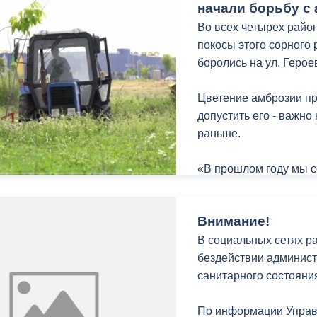
очередь, поблагодари
дефицит бюджета сост
начали борьбу с
бойцов с первых дней
полностью обеспечен
Во всех четырех райо
финансирования.
покосы этого сорного 
«Когда СВО только на
боролись на ул. Герое
экипировку, Вячеслав
помогал. Ваш труд и 
Цветение амброзии пр
помним!»
допустить его - важно
раньше.
Почётные грамоты гл
Владикавказ — главы
«В прошлом году мы с
самоуправления вруче
амброзии в районе. В
Станиславу Дзгоеву, 
Планируем завершить 
администрации Георги
Внимание!
сказала первый замес
Васильеву, Хетагу Кус
Северо-Западного и З
В социальных сетях р
бездействии админист
Отметим, что Хетаг К
Важно: покос амбрози
санитарного состояния
находятся в зоне бое
осуществлять собстве
На территориях, прил
По информации Управ