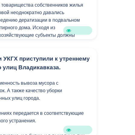
и.
 товарищества собственников жилья
овой неоднократно давались
ведению дератизации в подвальном
ирного дома. Исходя из
 хозяйствующие субъекты должны
 мероприятия самостоятельно, либо
оказание услуги со
 службами.
и УКГХ приступили к утреннему
 улиц Владикавказа.
менность вывоза мусора с
к. А также качество уборки
нных улиц города.
ниях передается в соответствующие
ого устранения.