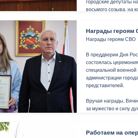
городские депутаты н
восьмого созыва, на 
Владикавказа Вячесла
Награды героям
Увеличение доходов п
Награды героям СВО
туристического сбора
государственной пош
В преддверии Дня Рос
состоялась церемония
Расходы бюджета такж
специальной военной 
дополнительно выделе
администрации города
озеленение городских
представителей.
направлено на ремонт
дополнительно выдели
Вручая награды, Вяче
спортивных мероприят
за мужество и силу ду
самоотверженного сл
По итогам принятых 
следующие: доходы со
Депутат Собрания пре
Работаем на опер
расходы — 8 608,7 ми