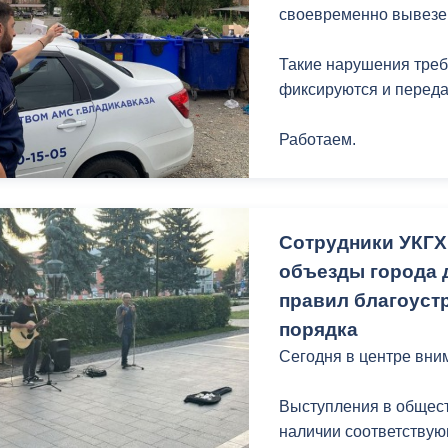
з
своевременно вывезен
ия, постановления
Кадровая политика
Такие нарушения треб
ертиза НПА
Контактная информация
фиксируются и переда
ельности органов
Списки граждан, состоящих на
амоуправления
учете в качестве нуждающихся 
Работаем.
улучшении жилищных условий п
г. Владикавказ
Сотрудники УКГ
объезды города 
анные
Общественное обсуждение
правил благоуст
документов стратегического
планирования
порядка
Сегодня в центре вни
 о результатах
Порядок обжалования решений 
Выступления в общес
действий органов местного
наличии соответствую
самоуправления