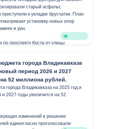
онтировали старый асфальт,
 приступили к укладке брусчатки. План
усматривает установку новых опор
амеек и урн.
и по проспекту Коста от улицы
иала Славы будет проводиться
у отремонтируют около 1000 квадратных
бюджета города Владикавказа
ановый период 2026 и 2027
на 52 миллиона рублей.
та города Владикавказа на 2025 год и
 и 2027 годы увеличится на 52
ствующих изменений в решение
елей единогласно проголосовали