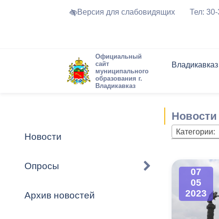
Версия для слабовидящих
Тел: 30
Официальный
сайт
Владикавказ
муниципального
образования г.
Владикавказ
Общие свед
Структура
Интернет-п
Председате
Структура
Новости
Реестры ма
Новости
Устав город
Торги и Кон
расписание
Обратная с
Комиссии
Новостная 
Актуально
Категории:
Новости
Города-поб
Программа
Противодей
Достоприме
Опросы
07
Владикавка
Формы обра
График при
05
принимаемы
2023
Архив новостей
Презентаци
рассмотрен
городского 