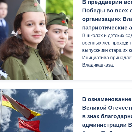
В преддверии вс
внимание на важные с
Победы во всех
автором.
организациях Вл
патриотические а
В школах и детских с
военных лет, проходят
выпускники старших к
Инициатива принадле
Владикавказа.
В ознаменование
Великой Отечеств
в знак благодарн
администрации В