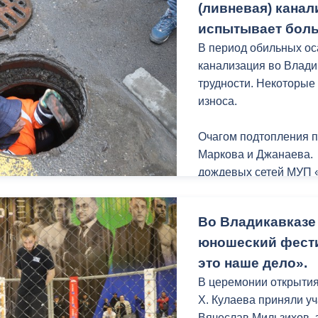
(ливневая) канал
испытывает боль
В период обильных ос
канализация во Влад
трудности. Некоторые
износа.
Очагом подтопления п
Маркова и Джанаева. 
дождевых сетей МУП «
данному адресу, вода 
назад на это уходило 
Во Владикавказе
проведен ряд работ, 
юношеский фест
неудобства пешеходов
это наше дело».
«Здесь необходим ком
В церемонии открытия
проблему подтоплени
Х. Кулаева приняли уч
от одного сооружения 
Вячеслав Мильзихов, 