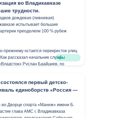
изация во Владикавказе
шие трудности.
адков дождевая (ливневая)
икавказе испытывает большие
 артерии преодолели 100 % рубеж
о-прежнему остается перекресток улиц
Как рассказал начальник службы
Владсток» Руслан Бдайциев, по
уходит в течении 40-50 минут. Еще год
более часа. На этом участке был
 состоялся первый детско-
который позволил минимизировать
иваль единоборств «Россия —
 и участников дорожного движения.
плекс работ, который позволит решить
 во Дворце спорта «Манеж» имени Б.
я. Нами была установлена перемычка
астие глава АМС г. Владикавказа
до другого диаметром 500 мм, для
заместитель председателя Собрания