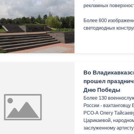
з
рекламных поверхнос
ия, постановления
Кадровая политика
Более 600 изображен
ертиза НПА
Контактная информация
светодиодных констру
ельности органов
Списки граждан, состоящих на
амоуправления
учете в качестве нуждающихся 
улучшении жилищных условий п
г. Владикавказ
Во Владикавказс
прошел празднич
анные
Общественное обсуждение
Дню Победы
документов стратегического
планирования
Более 130 военнослу
России - вахтанговцу 
РСО-А Олегу Тайсаеву
 о результатах
Порядок обжалования решений 
Царикаевой, народном
действий органов местного
заслуженному артисту
самоуправления