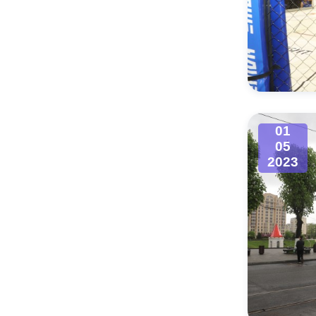
01
05
2023