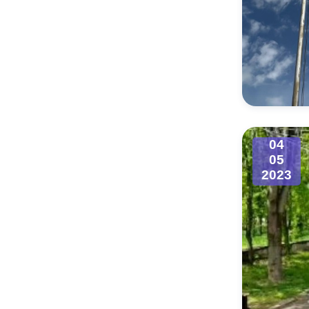
04
05
2023