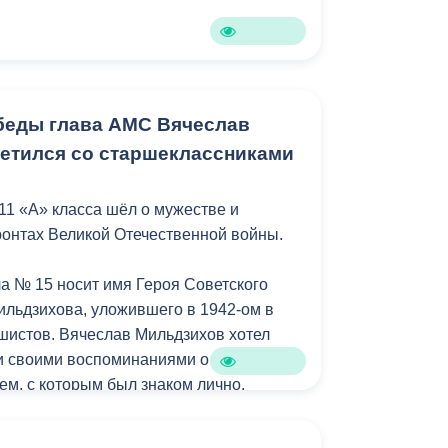
Бесплатная юридическая помощь
беды глава АМС Вячеслав
етился со старшеклассниками
11 «А» класса шёл о мужестве и
ронтах Великой Отечественной войны.
а № 15 носит имя Героя Советского
льдзихова, уложившего в 1942-ом в
шистов. Вячеслав Мильдзихов хотел
и своими воспоминаниями о
м, с которым был знаком лично.
 вслух фрагменты из повести Дамира
зы Хаджимурзы Мильдзихова", обратил