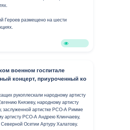
тях.
Противодействие коррупции
ий Героев размещено на шести
Градостроительная деятельность
кциях.
Формирование комфортной
в
городской среды
о
Бюджет для граждан
Пространственные сведения
ком военном госпитале
ный концерт, приуроченный ко
Гражданская оборона в
чрезвычайных ситуациях
жащих рукоплескали народному артисту
Незаконное строительство
Евгению Князеву, народному артисту
, заслуженной артистке РСО-А Римме
и
Информация финансового
у артисту РСО-А Андрею Клинчаеву,
органа
 Северной Осетии Артуру Халатову.