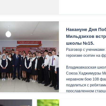
ный контроль
Выборы 2026
Накануне Дня По
Мильдзихов встр
школы №15.
Разговор с учениками 
героизме осетин на ф
Владикавказская школ
Союза Хаджимурзы Ми
неравном бою 108 фа
поделиться с ребятам
прославленном старше
Глава города зачитал
Даурова "Белые берё