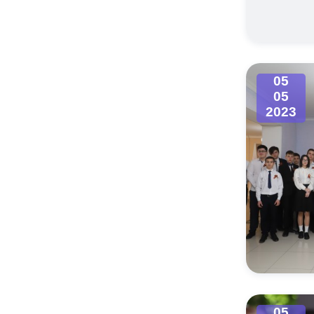
Муниципаль
05
05
2023
05