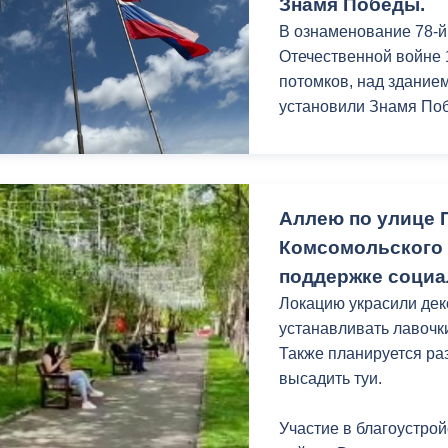
Знамя Победы.
В ознаменование 78-
Отечественной войне 1
потомков, над здание
установили Знамя По
Аллею по улице 
Комсомольского 
поддержке социа
Локацию украсили де
устанавливать лавочки
Также планируется раз
высадить туи.
Участие в благоустро