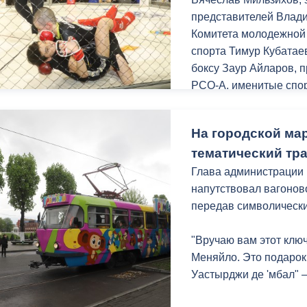
более быстрого сплав
представителей Влади
сейчас вода уходит бы
Комитета молодежной 
спорта Тимур Кубатае
Также специалист отм
боксу Заур Айларов, 
коллектора, диаметром
РСО-А, именитые спор
послужит еще одним ф
ММА.
пересечении улиц Мар
На городской ма
В фестивале приняли 
Предприятием МУП «В
тематический тр
регионов России.
работа по выявлению 
Юные спортсмены сраз
Глава администрации
города. Так, после п
бокса, вольной борьб
напутствовал вагонов
работ и частичной ре
передав символически
проблемы на улице Ви
Владикавказской и Вл
"Вручаю вам этот ключ
Меняйло. Это подарок
По улице Московской,
Уастырджи де 'мбал" 
обуславливается ланд