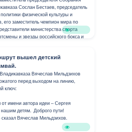
а воды. По техническим расчетам
кавказа Сослан Бестаев, председатель
стрее», - добавил Руслан Бдайциев.
политики физической культуры и
в, его заместитель чемпион мира по
етил, что строительство перемычки
представители министерства спорта
 1250 мм на улице Ватутина 116 – 118
тсмены и звезды российского бокcа и
актором к улучшению ситуации на
кова и Джанаева.
ршрут вышел детский
участие более 700 участников из 30
ладсток» ведется круглогодичная
амвай.
и ликвидации очагов подтопления
ились в поединках армрестлинга,
 Владикавказа Вячеслав Мильдзихов
роведения аварийно-восстановительных
ы и смешанных единоборств.
ожатого перед выходом на линию,
новации сетей, ликвидированы
й ключ:
ноградной, на пересечении улиц
адивостокской.
 от имени автора идеи – Сергея
 нашим детям. Доброго пути!
 21 (район автовокзала) проблема
– сказал Вячеслав Мильдзихов.
шафтом. Место находится в низине.