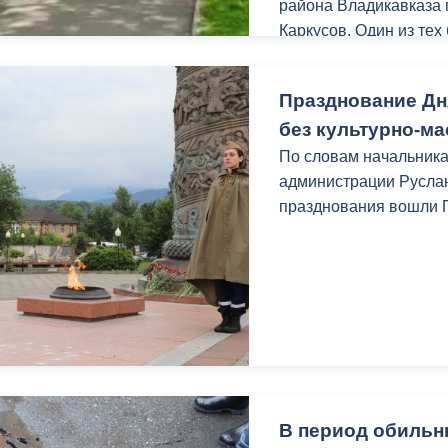
района Владикавказа
Каркусов. Один из тех
радостью помогают го
Празднование Дн
без культурно-м
По словам начальника
администрации Руслан
празднования вошли 
В период обильн