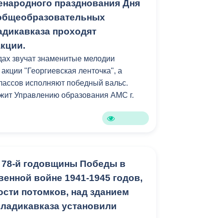
енародного празднования Дня
 его точки зрения темы, затронутые
 общеобразовательных
адикавказа проходят
кции.
адах звучат знаменитые мелодии
 акции "Георгиевская ленточка", а
лассов исполняют победный вальс.
жит Управлению образования АМС г.
 78-й годовщины Победы в
енной войне 1941-1945 годов,
ости потомков, над зданием
ладикавказа установили