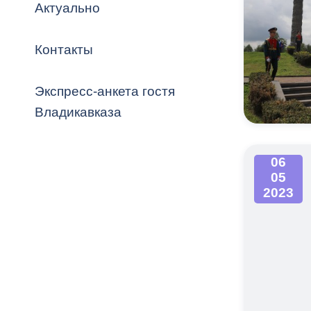
Владикавка
Актуально
Распоряжен
Контакты
ОРВ и эксп
Оценка деят
Экспресс-анкета гостя
местного с
Владикавказа
06
05
Открытые д
2023
Информация
проверок