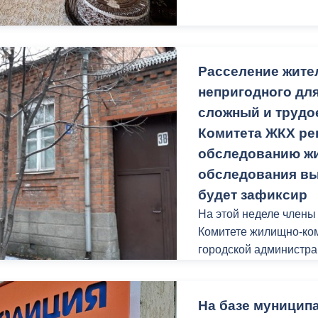
Расселение жите
непригодного дл
сложный и трудо
Комитета ЖКХ ре
обследованию жи
обследования вы
будет зафиксир
На этой неделе член
Комитете жилищно-ком
городской администра
адресам:
Квартиру № 15 «в», по
57; 40 по Владикавказ
На базе муницип