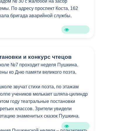
адом № 30 с жалобой на засор
емы. По адресу проспект Коста, 162
хала бригада аварийной службы.
тановки и конкурс чтецов
коле №7 проходит неделя Пушкина.
ны ко Дню памяти великого поэта.
школе звучат стихи поэта, по этажам
 толпе учеников мелькает шляпа-цилиндр
 этом году театральные постановки
ретьих классов. Зрители увидели
етацию знаменитых сказок Пушкина.
ения Пушкинской недели – познакомить