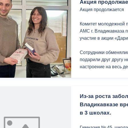
Телефон управляющей
Акция продолжае
8 (8672) 20-00-24.
Акция продолжается
С заботой о городе, 
Комитет молодежной п
АМС г. Владикавказа пр
участие в акции «Дари
Сотрудники обменяли
подарили друг другу н
настроение на весь де
Как отмечают сотрудн
книг — важная задача
Из-за роста заб
«На многих наших ме
Владикавказе вр
выбираем именно книг
в 3 школах.
и интересные», — гов
Гимназия № 45, школа