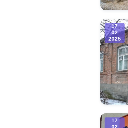
17
02
2025
17
02