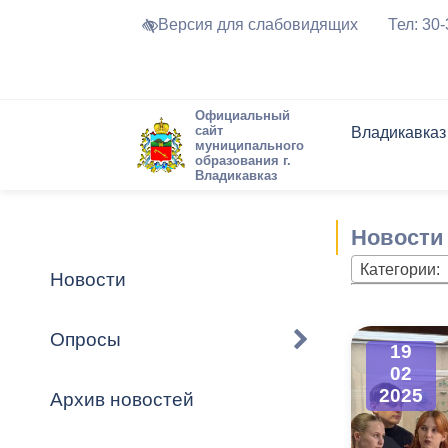
Версия для слабовидящих
Тел: 30
Официальный
сайт
Владикавказ
муниципального
образования г.
Владикавказ
Общие свед
Структура
Интернет-п
Председате
Структура
Новости
Реестры ма
Новости
Устав город
Торги и Кон
расписание
Обратная с
Комиссии
Новостная 
Актуально
Категории:
Новости
Города-поб
Программа
Противодей
Достоприме
Опросы
19
Владикавка
Формы обра
График при
02
принимаемы
2025
Архив новостей
Презентаци
рассмотрен
городского 