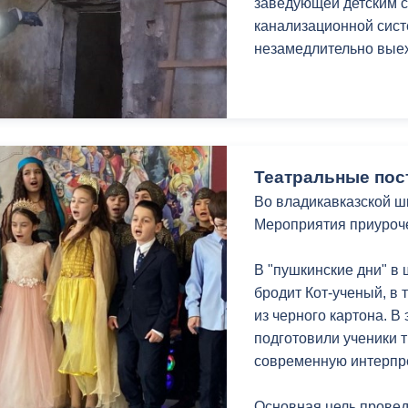
заведующей детским с
канализационной сист
незамедлительно вые
Театральные пос
Во владикавказской ш
Мероприятия приуроче
В "пушкинские дни" в 
бродит Кот-ученый, в
из черного картона. В
подготовили ученики т
современную интерпр
Основная цель провед