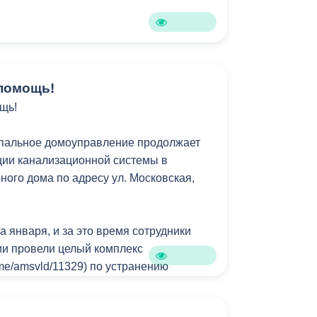
Бесплатная юридическая помощь
помощь!
щь!
пальное домоуправление продолжает
ции канализационной системы в
ного дома по адресу ул. Московская,
а января, и за это время сотрудники
и провели целый комплекс
t.me/amsvld/11329) по устранению
я годами.