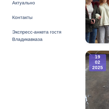
Владикавка
Актуально
Распоряжен
Контакты
ОРВ и эксп
Оценка деят
Экспресс-анкета гостя
местного с
Владикавказа
19
02
Открытые д
2025
Информация
проверок