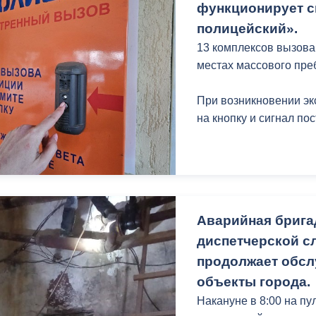
Щербакова, 38.
функционирует с
полицейский».
13 комплексов вызова
местах массового пре
При возникновении эк
на кнопку и сигнал по
Аварийная брига
диспетчерской с
продолжает обсл
объекты города.
Накануне в 8:00 на п