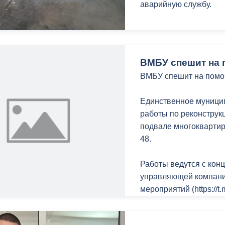
аварийную службу.
ный контроль
Выборы 2026
ВМБУ спешит на 
ВМБУ спешит на помо
Единственное муници
работы по реконструк
подвале многоквартир
48.
Работы ведутся с конц
управляющей компани
мероприятий (https://
проблем, накопившихс