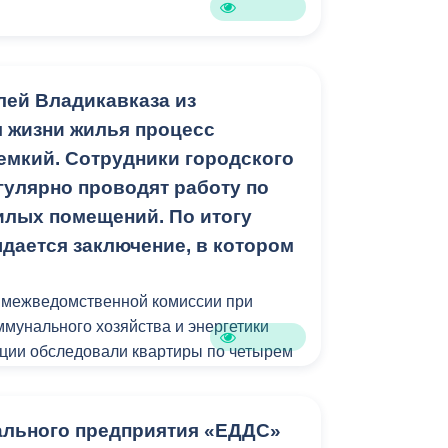
лей Владикавказа из
я жизни жилья процесс
емкий. Сотрудники городского
гулярно проводят работу по
лых помещений. По итогу
дается заключение, в котором
ы межведомственной комиссии при
мунального хозяйства и энергетики
ции обследовали квартиры по четырем
 улице Кутузова; 83/1, квартиры № 54;
ской, 30; Интернациональной, 51 и
ального предприятия «ЕДДС»