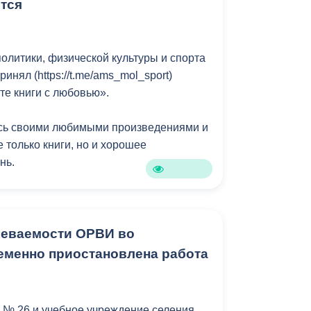
 компании:
тся
ВМБУ «Домоуправление»!
олитики, физической культуры и спорта
инял (https://t.me/ams_mol_sport)
те книги с любовью».
сь своими любимыми произведениями и
е только книги, но и хорошее
нь.
ики КМПФКиС, популяризация чтения и
.
олеваемости ОРВИ во
роприятиях призами и подарками
еменно приостановлена работа
и. Стараемся подбирать тематические
орят они.
 № 26 и учебное учреждение селения