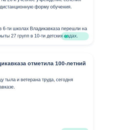
ится 10 человек. У организации два
 дистанционную форму обучения.
реждения — Владикавказская академия
оровительный лагерь «Звездочка».
 в 6-ти школах Владикавказа перешли на
ыты 27 групп в 10-ти детских садах.
 помогут разорвать цепь
чшить эпидемиологическую ситуацию.
икавказа отметила 100-летний
у тыла и ветерана труда, сегодня
авказе.