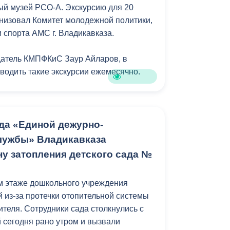
й музей РСО-А. Экскурсию для 20
Противодействие коррупции
низовал Комитет молодежной политики,
 спорта АМС г. Владикавказа.
Градостроительная деятельность
датель КМПФКиС Заур Айларов, в
Формирование комфортной
в
оводить такие экскурсии ежемесячно.
городской среды
о
Бюджет для граждан
ем приглашать студентов ссузов
ться с уникальными национальными
Пространственные сведения
 здесь представлены. Узнать больше о
да «Единой дежурно-
шего народа», — добавил Айларов.
лужбы» Владикавказа
Гражданская оборона в
ну затопления детского сада №
чрезвычайных ситуациях
курсанты, такие мероприятия не только
 и вдохновляют на дальнейшее
Незаконное строительство
м этаже дошкольного учреждения
 культурного наследия Осетии.
й из-за протечки отопительной системы
и
Информация финансового
теля. Сотрудники сада столкнулись с
органа
 сегодня рано утром и вызвали