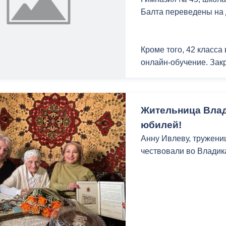
Всего в Комитете труд
Балта переведены на
подведомственных уч
спорта и детский озд
Кроме того, 42 класса
онлайн-обучение. Закр
Ограничительные меры
заболеваемости и улу
Жительница Влад
юбилей!
Анну Ивлеву, тружениц
чествовали во Владик