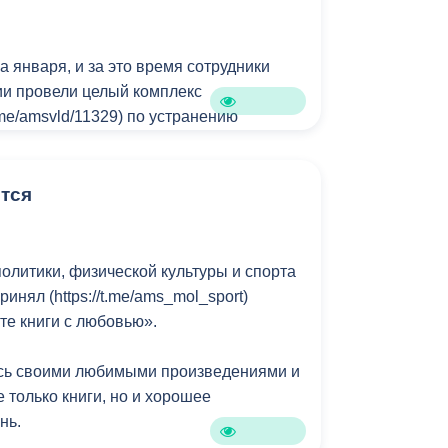
а января, и за это время сотрудники
и провели целый комплекс
t.me/amsvld/11329) по устранению
я годами.
 компании:
тся
ВМБУ «Домоуправление»!
олитики, физической культуры и спорта
инял (https://t.me/ams_mol_sport)
те книги с любовью».
сь своими любимыми произведениями и
е только книги, но и хорошее
нь.