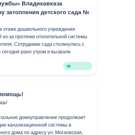
шего народа», — добавил Айларов.
лужбы» Владикавказа
ну затопления детского сада №
курсанты, такие мероприятия не только
 и вдохновляют на дальнейшее
м этаже дошкольного учреждения
 культурного наследия Осетии.
й из-за протечки отопительной системы
теля. Сотрудники сада столкнулись с
 сегодня рано утром и вызвали
помощь!
щь!
пальное домоуправление продолжает
ции канализационной системы в
ного дома по адресу ул. Московская,