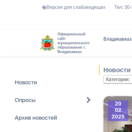
Версия для слабовидящих
Тел: 30
Официальный
сайт
Владикавказ
муниципального
образования г.
Владикавказ
Общие свед
Структура
Интернет-п
Председате
Структура
Новости
Реестры ма
Новости
Устав город
Торги и Кон
расписание
Обратная с
Комиссии
Новостная 
Актуально
Категории:
Новости
Города-поб
Программа
Противодей
Достоприме
Опросы
20
Владикавка
Формы обра
График при
02
принимаемы
2025
Архив новостей
Презентаци
рассмотрен
городского 