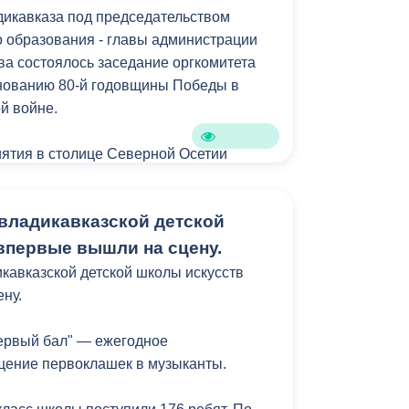
икавказа под председательством
Противодействие коррупции
 образования - главы администрации
а состоялось заседание оргкомитета
Градостроительная деятельность
днованию 80-й годовщины Победы в
Формирование комфортной
й войне.
в
городской среды
о
ятия в столице Северной Осетии
Бюджет для граждан
традиционного возложения цветов на
иалах и обелисках.
Пространственные сведения
владикавказской детской
я пройдут 9 мая на Мемориале Славы.
впервые вышли на сцену.
Гражданская оборона в
боды состоится Парад Победы, а после
кавказской детской школы искусств
чрезвычайных ситуациях
смертного полка.
ну.
Незаконное строительство
в Центральном парке им. К.Л.
ервый бал" — ежегодное
и
Информация финансового
ческом центре города пройдут
щение первоклашек в музыканты.
органа
е гуляния, будут работать полевые
 площадки. Завершится День Победы