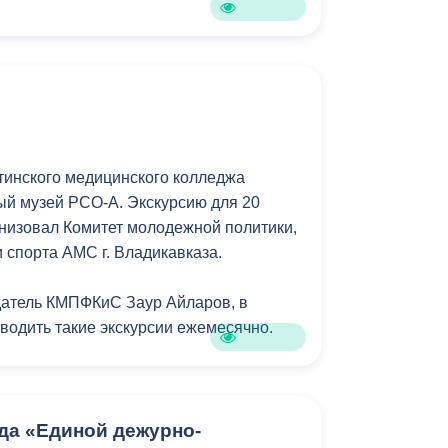
ческой памяти о героях, защищавших
 периоды отечественной истории.
и
тинского медицинского колледжа
й музей РСО-А. Экскурсию для 20
низовал Комитет молодежной политики,
 спорта АМС г. Владикавказа.
датель КМПФКиС Заур Айларов, в
оводить такие экскурсии ежемесячно.
ем приглашать студентов ссузов
ться с уникальными национальными
 здесь представлены. Узнать больше о
да «Единой дежурно-