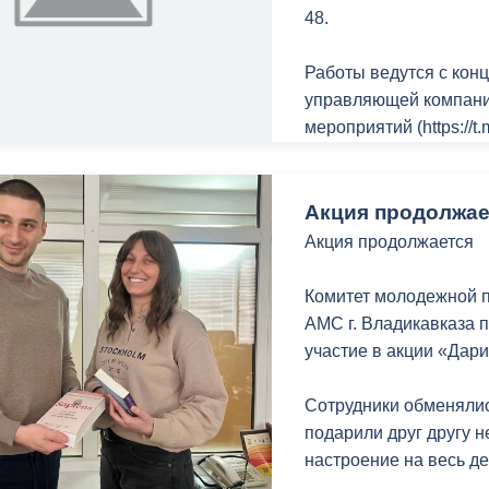
48.
Работы ведутся с конц
управляющей компани
мероприятий (https://
проблем, накопившихс
Телефон управляющей
Акция продолжае
8 (8672) 20-00-24.
Акция продолжается
С заботой о городе, 
Комитет молодежной п
АМС г. Владикавказа пр
участие в акции «Дари
Сотрудники обменяли
подарили друг другу н
настроение на весь де