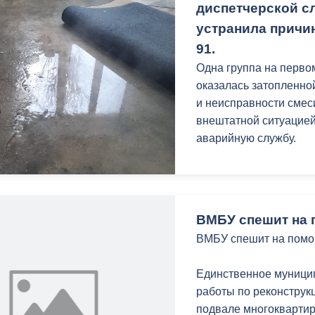
истории, культуре на
диспетчерской с
устранила причи
Как отметили сами экс
91.
обогащают знания, но
Одна группа на перво
изучение и сохранение
оказалась затопленно
и неисправности смеси
внештатной ситуацией
аварийную службу.
ВМБУ спешит на 
ВМБУ спешит на помо
Единственное муници
работы по реконструк
подвале многоквартир