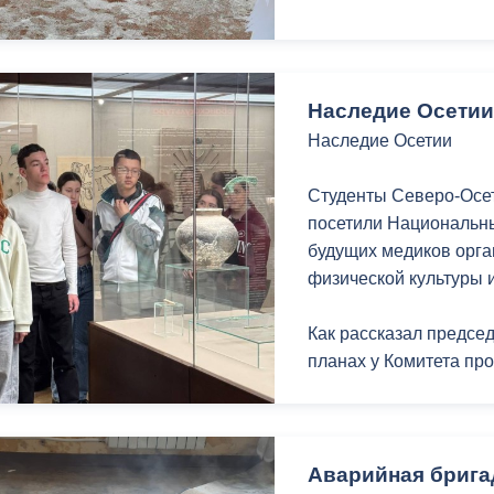
на сохранение истори
нашу Родину в разные
Наследие Осети
Наследие Осетии
Студенты Северо-Осе
посетили Национальны
будущих медиков орга
физической культуры и
Как рассказал предсе
планах у Комитета пр
«Каждый месяц мы буд
республики ознакоми
экспонатами, которые
Аварийная брига