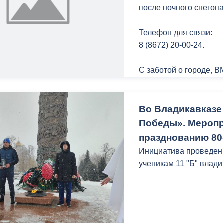
после ночного снегопа
Обращаясь к присутс
Телефон для связи:
актуальность акции в
8 (8672) 20-00-24.
Отечества.
С заботой о городе, 
«Благодарю 11 «Б» кл
сохранения историчес
объединить школьные 
Во Владикавказе
узнать военную истори
отметила Мадина Ход
Победы». Меропр
празднованию 80
По инициативе школьн
Инициатива проведен
АМС Владикавказа ак
ученикам 11 "Б" влад
пройдет во всех школа
Победы» школьники по
До 9 мая во всех общ
города пройдут патри