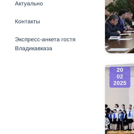
Владикавка
Актуально
Распоряжен
Контакты
ОРВ и эксп
Оценка деят
Экспресс-анкета гостя
местного с
Владикавказа
20
02
Открытые д
2025
Информация
проверок