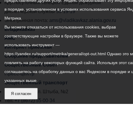
предоставления других услуг. Яндекс обрабатывает эту информ
местного
Круглосуточный телефон Единой дежурной
в порядке, установленном в условиях использования сервиса Ян
самоуправления
диспетчерской службы
53-19-19
Метрика.
города
Электронная почта:
ams@vladikavkaz.alania.gov.ru
Вы можете отказаться от использования cookies, выбрав
Владикавказ:
Владикавказ
соответствующие настройки в браузере. Также вы можете
АМС
использовать инструмент —
Интернет приемная
https://yandex.ru/support/metrika/general/opt-out.html Однако это 
Собрание представителей
повлиять на работу некоторых функций сайта. Используя этот са
Общественный Совет
соглашаетесь на обработку данных о вас Яндексом в порядке и 
Пресс-центр
указанных выше.
Общественный транспорт
Владикавказ, пл. Штыба, №2
Я согласен
Тел:
+7 (8672) 55-00-34
Главный редактор: Биазарти Д. К.
Свидетельство о регистрации СМИ ЭЛ № ФС 77 –
75258 от 07.03.2019 выданное Федеральной Службой