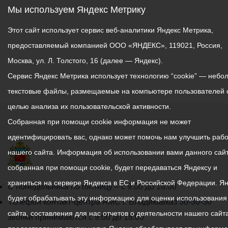
Мы используем Яндекс Метрику
Этот сайт использует сервис веб-аналитики Яндекс Метрика,
предоставляемый компанией ООО «ЯНДЕКС», 119021, Россия,
Москва, ул. Л. Толстого, 16 (далее — Яндекс).
Сервис Яндекс Метрика использует технологию “cookie” — небо
текстовые файлы, размещаемые на компьютере пользователей 
целью анализа их пользовательской активности.
Собранная при помощи cookie информация не может
идентифицировать вас, однако может помочь нам улучшить рабо
нашего сайта. Информация об использовании вами данного сайт
собранная при помощи cookie, будет передаваться Яндексу и
храниться на сервере Яндекса в ЕС и Российской Федерации. Я
График
С понедельника по пятницу – с 9.00 до 18.00
будет обрабатывать эту информацию для оценки использования
работы
Телефон контакт-центра АМС г. Владикавказ
30-30-30
сайта, составления для нас отчетов о деятельности нашего сайта
администрации
звонки принимаются с 9:00 до 18:00