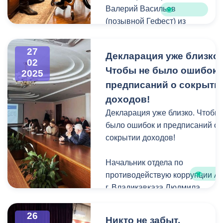
Валерий Васильев
(позывной Гефест) из
военной династии. В 2016
году поступил в Рязанское
27
Декларация уже близко.
гвардейское высшее
02
Чтобы не было ошибок 
воздушно-десантное
2025
командное училище. По
предписаний о сокрыти
окончании обучения был
доходов!
распределен во вторую
Декларация уже близко. Чтобы
бригаду специального
было ошибок и предписаний о
назначения.
сокрытии доходов!
В зоне проведения СВО
Начальник отдела по
находился с первых дней.
противодействую коррупции 
Награжден медалью
г. Владикавказа Людмила
Суворова. При
Цагараева разъяснила
выполнении боевой
муниципальным служащим
26
Никто не забыт,
задачи получил серьезное