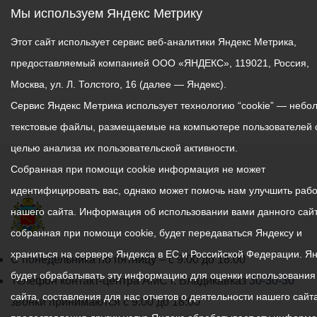
Мы используем Яндекс Метрику
Этот сайт использует сервис веб-аналитики Яндекс Метрика,
предоставляемый компанией ООО «ЯНДЕКС», 119021, Россия,
Москва, ул. Л. Толстого, 16 (далее — Яндекс).
Сервис Яндекс Метрика использует технологию “cookie” — небо
текстовые файлы, размещаемые на компьютере пользователей 
целью анализа их пользовательской активности.
Собранная при помощи cookie информация не может
идентифицировать вас, однако может помочь нам улучшить рабо
нашего сайта. Информация об использовании вами данного сайт
собранная при помощи cookie, будет передаваться Яндексу и
храниться на сервере Яндекса в ЕС и Российской Федерации. Я
График
С понедельника по пятницу – с 9.00 до 18.00
будет обрабатывать эту информацию для оценки использования
работы
Телефон контакт-центра АМС г. Владикавказ
30-30-30
сайта, составления для нас отчетов о деятельности нашего сайта
администрации
звонки принимаются с 9:00 до 18:00