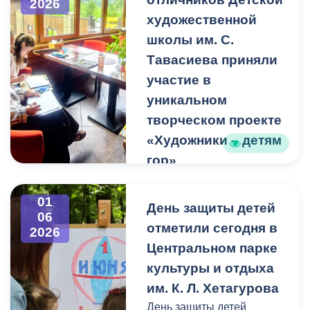
2026
получил высшее
художественной
образование в
школы им. С.
Московском торговом
Тавасиева приняли
институте и многие годы
участие в
работал на
уникальном
Владикавказском
творческом проекте
хладокомбинате.
«Художники – детям
гор»
Сегодня Омар Давкуевич
Трое выпускников-
окружён заботой родных и
отличников Детской
01
близких, сохраняет
День защиты детей
художественной школы
06
бодрость духа и
отметили сегодня в
2026
им. С. Тавасиева приняли
жизнелюбие. Свой
Центральном парке
участие в уникальном
вековой юбилей ветеран
творческом проекте
культуры и отдыха
встречает в кругу большой
«Художники – детям гор»
им. К. Л. Хетагурова
семьи, оставаясь
День защиты детей