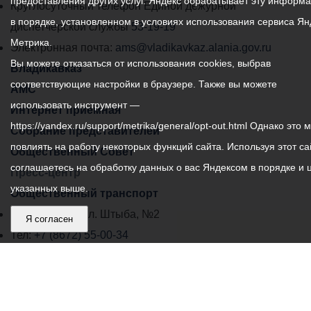
предоставления других услуг. Яндекс обрабатывает эту информ
местного
Круглосуточный телефон Единой дежурной
в порядке, установленном в условиях использования сервиса Ян
самоуправления
диспетчерской службы
53-19-19
Метрика.
города
Электронная почта:
ams@vladikavkaz.alania.gov.ru
Вы можете отказаться от использования cookies, выбрав
Владикавказ:
Владикавказ
соответствующие настройки в браузере. Также вы можете
АМС
использовать инструмент —
Интернет приемная
https://yandex.ru/support/metrika/general/opt-out.html Однако это 
Собрание представителей
повлиять на работу некоторых функций сайта. Используя этот са
Общественный Совет
соглашаетесь на обработку данных о вас Яндексом в порядке и 
Пресс-центр
указанных выше.
Общественный транспорт
Владикавказ, пл. Штыба, №2
Я согласен
Тел:
+7 (8672) 55-00-34
Главный редактор: Биазарти Д. К.
Свидетельство о регистрации СМИ ЭЛ № ФС 77 –
75258 от 07.03.2019 выданное Федеральной Службой