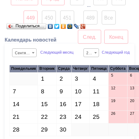
лавки расположены здесь
...
уже много лет.
449
450
451
489
Все
...
Поделиться…
След.
Конец
Календарь новостей
Следующий месяц
Следующий год
Сентябрь
2015
Понедельник
Вторник
Среда
Четверг
Пятница
Суббота
Воск
5
6
31
1
2
3
4
12
13
7
8
9
10
11
19
20
14
15
16
17
18
26
27
21
22
23
24
25
28
29
30
1
2
3
4