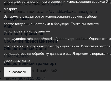
в порядке, установленном в условиях использования сервиса Ян
самоуправления
диспетчерской службы
53-19-19
Метрика.
города
Электронная почта:
ams@vladikavkaz.alania.gov.ru
Вы можете отказаться от использования cookies, выбрав
Владикавказ:
Владикавказ
соответствующие настройки в браузере. Также вы можете
АМС
использовать инструмент —
Интернет приемная
https://yandex.ru/support/metrika/general/opt-out.html Однако это 
Собрание представителей
повлиять на работу некоторых функций сайта. Используя этот са
Общественный Совет
соглашаетесь на обработку данных о вас Яндексом в порядке и 
Пресс-центр
указанных выше.
Общественный транспорт
Владикавказ, пл. Штыба, №2
Я согласен
Тел:
+7 (8672) 55-00-34
Главный редактор: Биазарти Д. К.
Свидетельство о регистрации СМИ ЭЛ № ФС 77 –
75258 от 07.03.2019 выданное Федеральной Службой
по надзору в сфере связи, информационных