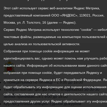
Этот сайт использует сервис веб-аналитики Яндекс Метрика,
предоставляемый компанией ООО «ЯНДЕКС», 119021, Россия,
Москва, ул. Л. Толстого, 16 (далее — Яндекс).
Сервис Яндекс Метрика использует технологию “cookie” — небо
текстовые файлы, размещаемые на компьютере пользователей 
целью анализа их пользовательской активности.
Собранная при помощи cookie информация не может
идентифицировать вас, однако может помочь нам улучшить рабо
нашего сайта. Информация об использовании вами данного сайт
собранная при помощи cookie, будет передаваться Яндексу и
храниться на сервере Яндекса в ЕС и Российской Федерации. Я
График
С понедельника по пятницу – с 9.00 до 18.00
будет обрабатывать эту информацию для оценки использования
работы
Телефон контакт-центра АМС г. Владикавказ
30-30-30
сайта, составления для нас отчетов о деятельности нашего сайта
администрации
звонки принимаются с 9:00 до 18:00
предоставления других услуг. Яндекс обрабатывает эту информ
местного
Круглосуточный телефон Единой дежурной