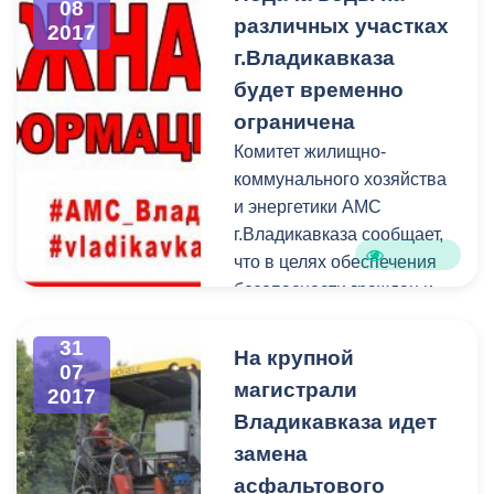
08
различных участках
2017
г.Владикавказа
будет временно
ограничена
Комитет жилищно-
коммунального хозяйства
и энергетики АМС
г.Владикавказа сообщает,
что в целях обеспечения
безопасности граждан и
их имущества МУП
«Владикавказские
31
На крупной
07
водопроводные сети»
магистрали
2017
проводит комплекс работ
Владикавказа идет
по ремонту и замене
замена
наружного
противопожарного
асфальтового