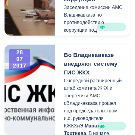
жители Владикавказа
Заседание комиссии АМС
могут по номеру 53-19-19.
Владикавказа по
противодействию
коррупции под
председательством
заместителя главы города
28
Аркадия Гусова
Во Владикавказе
07
состоялось сегодня в
внедряют систему
2017
городской администрации.
ГИС ЖКХ
В состав комиссии входят
Очередной расширенный
представители
штаб комитета ЖКХ и
практически всех
энергетики АМС
структурных
г.Владикавказа прошел
подразделений АМС
под председательством
столицы республики.
и.о. руководителя
КЖКХиЭ
Марата
Тохтиева
. В начале