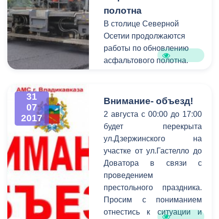
оборудования (гидрантов),
полотна
в связи с чем подача воды
В столице Северной
на различных участках
Осетии продолжаются
г.Владикавказа будет
работы по обновлению
временно ограничена.
асфальтового полотна.
Сегодня глава АМС Борис
Албегов лично проверил
31
ход замены покрытия на
Внимание- объезд!
07
одном из самых крупных
2 августа с 00:00 до 17:00
2017
объектов дорожного
будет перекрыта
строительства - улице
ул.Дзержинского на
Московской на
участке от ул.Гастелло до
промежутке от
Доватора в связи с
ул.А.Кесаева до моста по
проведением
ул.Пожарского.
престольного праздника.
Просим с пониманием
отнестись к ситуации и