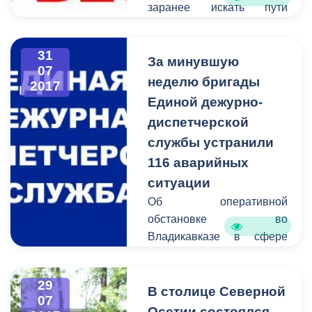
заранее искать пути
объезда.
31
За минувшую
07
неделю бригады
2017
Единой дежурно-
диспетчерской
службы устранили
116 аварийных
ситуации
Об оперативной
обстановке во
Владикавказе в сфере
жилищно-коммунального
хозяйства сообщает
29
Единая дежурно-
В столице Северной
07
диспетчерская служба.
Осетии состоялся