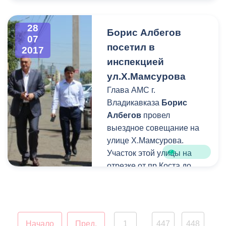
работы штаба почетными
грамотами и дипломами
28
Борис Албегов
были награждены
07
посетил в
руководители нескольких
2017
домоуправлений.
инспекцией
ул.Х.Мамсурова
Глава АМС г.
Владикавказа
Борис
Албегов
провел
выездное совещание на
улице Х.Мамсурова.
Участок этой улицы на
отрезке от пр.Коста до
Кесаева знаком всем
жителям Владикавказа –
места общественного
питания и цветочные
Начало
Пред.
1
447
448