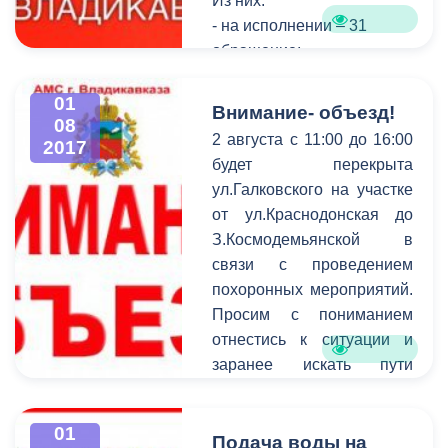
Из них:
- на исполнении – 31
обращение;
- снято с контроля –31
обращение.
01
Внимание- объезд!
08
За справочной
2 августа с 11:00 до 16:00
2017
информацией обратились
будет перекрыта
450 человек.
ул.Галковского на участке
от ул.Краснодонская до
З.Космодемьянской в
связи с проведением
похоронных мероприятий.
Просим с пониманием
отнестись к ситуации и
заранее искать пути
объезда.
01
Подача воды на