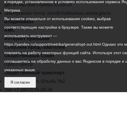
в порядке, установленном в условиях использования сервиса Ян
самоуправления
диспетчерской службы
53-19-19
Метрика.
города
Электронная почта:
ams@vladikavkaz.alania.gov.ru
Вы можете отказаться от использования cookies, выбрав
Владикавказ:
Владикавказ
соответствующие настройки в браузере. Также вы можете
АМС
использовать инструмент —
Интернет приемная
https://yandex.ru/support/metrika/general/opt-out.html Однако это 
Собрание представителей
повлиять на работу некоторых функций сайта. Используя этот са
Общественный Совет
соглашаетесь на обработку данных о вас Яндексом в порядке и 
Пресс-центр
указанных выше.
Общественный транспорт
Владикавказ, пл. Штыба, №2
Я согласен
Тел:
+7 (8672) 55-00-34
Главный редактор: Биазарти Д. К.
Свидетельство о регистрации СМИ ЭЛ № ФС 77 –
75258 от 07.03.2019 выданное Федеральной Службой
по надзору в сфере связи, информационных