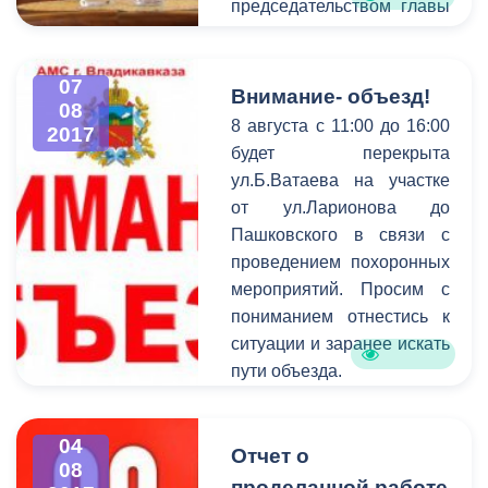
председательством главы
подразделения
администрации Бориса
муниципального
Албегова. Темой к
образования.
07
обсуждению стали
Внимание- объезд!
08
вопросы особой работы
8 августа с 11:00 до 16:00
2017
местного самоуправления
будет перекрыта
столицы Северной Осетии
ул.Б.Ватаева на участке
в части решения проблем
от ул.Ларионова до
приграничной зоны. В
Пашковского в связи с
частности, речь шла о
проведением похоронных
территории Верхнего
мероприятий. Просим с
Ларса, являющейся
пониманием отнестись к
контрольно-пропускным
ситуации и заранее искать
пунктом в Грузию. Стоит
пути объезда.
отметить, что Владикавказ
- единственная столица
субъекта Российской
04
Отчет о
08
Федерации, граничащая с
проделанной работе