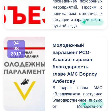
проведением похоронных
мероприятий. Просим с
пониманием отнестись к
ситуации и заранее искать
пути объезда.
04
Молодёжный
08
парламент РСО-
2017
Алания выразил
благодарность
главе АМС Борису
Албегову
В адрес главы АМС
г.Владикавказа поступило
благодарственное письмо
от Молодежного