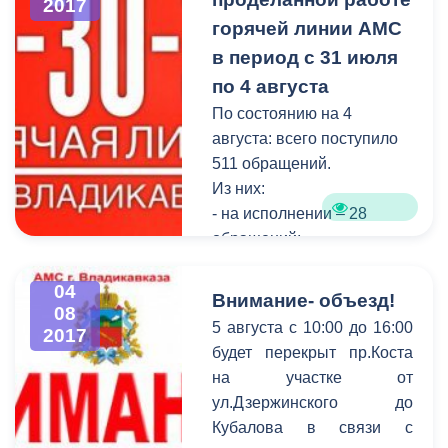
2017
иностранным
горячей линии АМС
государством.
в период с 31 июля
по 4 августа
По состоянию на 4
августа: всего поступило
511 обращений.
Из них:
- на исполнении – 28
обращений;
- снято с контроля –27
обращений.
04
Внимание- объезд!
08
За справочной
5 августа с 10:00 до 16:00
2017
информацией обратились
будет перекрыт пр.Коста
482 человека.
на участке от
ул.Дзержинского до
Кубалова в связи с