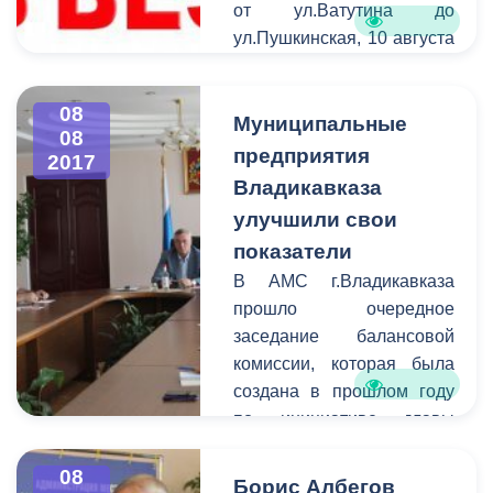
от ул.Ватутина до
ул.Пушкинская, 10 августа
- ул.Пушкинская на
участке от ул.Куйбышева
08
до ул.Баракова. Просим
Муниципальные
08
участников дорожного
предприятия
2017
движения с пониманием
Владикавказа
отнестись к ситуации и
улучшили свои
заранее искать пути
показатели
объезда.
В АМС г.Владикавказа
прошло очередное
заседание балансовой
комиссии, которая была
создана в прошлом году
по инициативе главы
администрации Бориса
Албегова и с тех пор
08
Борис Албегов