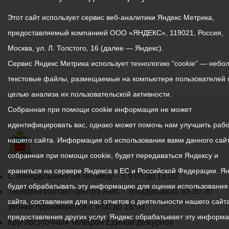
Этот сайт использует сервис веб-аналитики Яндекс Метрика,
предоставляемый компанией ООО «ЯНДЕКС», 119021, Россия,
Москва, ул. Л. Толстого, 16 (далее — Яндекс).
Сервис Яндекс Метрика использует технологию “cookie” — небо
текстовые файлы, размещаемые на компьютере пользователей 
целью анализа их пользовательской активности.
Собранная при помощи cookie информация не может
идентифицировать вас, однако может помочь нам улучшить рабо
нашего сайта. Информация об использовании вами данного сайт
собранная при помощи cookie, будет передаваться Яндексу и
храниться на сервере Яндекса в ЕС и Российской Федерации. Я
График
С понедельника по пятницу – с 9.00 до 18.00
будет обрабатывать эту информацию для оценки использования
работы
Телефон контакт-центра АМС г. Владикавказ
30-30-30
сайта, составления для нас отчетов о деятельности нашего сайта
администрации
звонки принимаются с 9:00 до 18:00
предоставления других услуг. Яндекс обрабатывает эту информ
местного
Круглосуточный телефон Единой дежурной