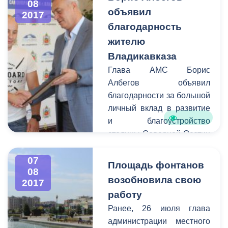
08
доказала свою
объявил
2017
необходимость. По
благодарность
мнению руководителя
жителю
АМС, именно на
балансовой комиссии
Владикавказа
можно оценить
Глава АМС Борис
эффективность работы
Албегов объявил
управленческого состава
благодарности за большой
предприятия, провести
личный вклад в развитие
сводный анализ всех
и благоустройство
показателей финансово-
столицы Северной Осетии
хозяйственной
– города Владикавказа.
деятельности, а также
07
Площадь фонтанов
обсудить планы
08
возобновила свою
2017
дальнейшей работы и
работу
вектор развития
муниципальных
Ранее, 26 июля глава
предприятий.
администрации местного