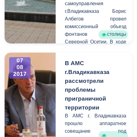
самоуправления
г.Владикавказа Борис
Албегов провел
комиссионный объезд
фонтанов столицы
Северной Осетии. В ходе
выездного совещания
Управлению
07
В АМС
благоустройства и
08
г.Владикавказа
озеленения и Управлению
2017
культуры города было
рассмотрели
поручено восстановить
проблемы
работу водных объектов, а
приграничной
также подготовить
территории
документацию для
В АМС г. Владикавказа
перевода фонтанов на
прошло аппаратное
баланс единого
совещание под
структурного