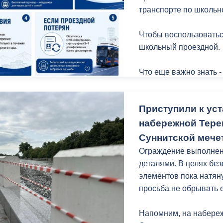
транспорте по школьн
Чтобы воспользоватьс
школьный проездной.
Что еще важно знать -
Приступили к уст
набережной Терек
Суннитской мече
Ограждение выполнено
деталями. В целях бе
элементов пока натян
просьба не обрывать ее
Напомним, на набереж