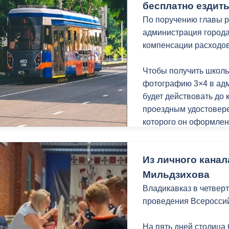
Мой канал в Макс.
бесплатно ездит
По поручению главы р
администрация города
компенсации расходо
Чтобы получить школь
фотографию 3×4 в ад
будет действовать до 
проездным удостовере
которого он оформлен
Напомним, ранее, адм
Из личного канал
льгота сохранится и б
нормативного порядка
Мильдзихова
начале 2026 года пол
Владикавказ в четвер
перевозок перешли в 
проведения Всеросси
На пять дней столица