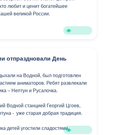
кто любит и ценит богатейшее
нашей великой России.
ии отпраздновали День
тдыхали на Водной, был подготовлен
частием аниматоров. Ребят развлекали
ка – Нептун и Русалочка.
ий Водной станцией Георгий Цгоев,
туна - уже старая добрая традиция.
ка детей угостили сладостями.