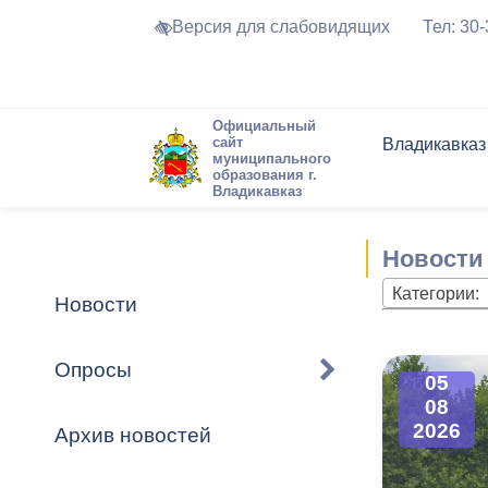
Версия для слабовидящих
Тел: 30
Официальный
сайт
Владикавказ
муниципального
образования г.
Владикавказ
Общие свед
Структура
Интернет-п
Председате
Структура
Новости
Реестры ма
Новости
Устав город
Торги и Кон
расписание
Обратная с
Комиссии
Новостная 
Актуально
Категории:
Новости
Города-поб
Программа
Противодей
Достоприме
Опросы
05
Владикавка
Формы обра
График при
08
принимаемы
2026
Архив новостей
Презентаци
рассмотрен
городского 