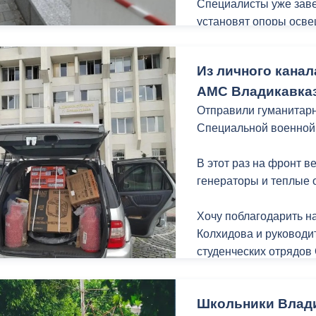
Специалисты уже заве
установят опоры осве
порядок газонную час
едином стиле в рамка
Из личного канал
набережной Терека ка
АМС Владикавказ
Владикавказа.
Отправили гуманитарн
Специальной военной
В этот раз на фронт 
генераторы и теплые 
Хочу поблагодарить н
Колхидова и руководи
студенческих отрядов
неравнодушных жителе
гуманитарной помощи 
Школьники Влади