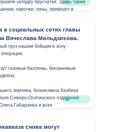
ршили укладку брусчатки. Здесь также
щения, лавочки, урны, приведут в
ть. Благоустройство выдержано в
х общей концепцией преобразования
а в социальных сетях главы
к главной прогулочной зоны
а Вячеслава Мильдзихова.
ый груз нашим бойцам в зону
 операции.
везут газовые баллоны, бензиновые
одеяла.
ашего земляка, бизнесмена Казбека
теля Северо-Осетинского отделения
 Олега Габараева и всех
й города за активное участие в сборе
для бойцов.
кавказа снова могут