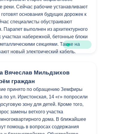
е реки. Сейчас рабочие устанавливают
Противодействие коррупции
 готовят основания будущих дорожек к
Градостроительная деятельность
ейчас специалисты обустраивают
. Парапет выполнен из архитектурного
Формирование комфортной
их участках набережной, бетонные блоки
в
городской среды
 металлическими секциями. Также на
о
ают новый электрический кабель.
Бюджет для граждан
м работ станет установка лавочек и
Пространственные сведения
а Вячеслав Мильдзихов
рём граждан
Гражданская оборона в
стройства локация станет еще одним
ние принято по обращению Земфиры
чрезвычайных ситуациях
рожан и гостей республики.
 по ул. Иристонская, 14 «г» попросили
Незаконное строительство
досуговую зону для детей. Кроме того,
амках муниципальной программы
прос замены ветхого участка
и
Информация финансового
зеленение» и целевых показателей
 многоквартирного дома. В ближайшее
органа
уктура для жизни».
жут помощь в вопросах содержания