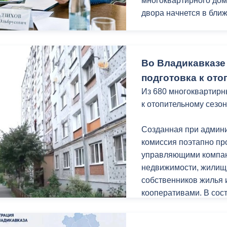
многоквартирного дом
двора начнется в бли
ный контроль
Выборы 2026
Мать ребенка с огра
Вероника Табекова об
Во Владикавказе
поскольку дом в кото
Выяснилось, что дом 
подготовка к ото
многоквартирных авар
Из 680 многоквартирн
декабря 2030 года.
к отопительному сезон
Ирина Потапенко приш
Созданная при админ
установке индивидуал
комиссия поэтапно пр
рассмотрения вопрос
управляющими компан
необходимый пакет до
недвижимости, жилищ
собственников жилья
Также на приеме под
кооперативами. В сос
земельного участка, 
городской администра
предпринимательской 
государственного жил