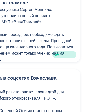
ь на трамвае
еспублики Сергея Меняйло,
 утвердила новый порядок
в МУП «ВладТрамвай».
ный проездной, необходимо сдать
министрацию своей школы. Проездной
конца календарного года. Пользоваться
нием может только ученик, на имя
.
инистрация Владикавказа обещала, что
а в соцсетях Вячеслава
удет предоставляться в рамках нового
. Изменения были связаны с тем, что в
номочия по организации пассажирских
тый раз становится площадкой для
республиканский Комитет по транспорту.
йского этнофестиваля «РОН».
 Северной Осетии станет центром