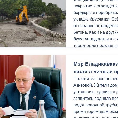
з
покрытие и ограждени
ия, постановления
Кадровая политика
бордюры и поребрики,
ертиза НПА
Контактная информация
укладке брусчатки. С
основание ограждения
ельности органов
Списки граждан, состоящих на
бетона. Как и на друг
амоуправления
учете в качестве нуждающихся 
будут чередоваться с
улучшении жилищных условий п
территории прокладыв
г. Владикавказ
Заключительным этапо
Мэр Владикавказ
урн.
провёл личный п
анные
Общественное обсуждение
Уверен, после благоу
Положительное реше
документов стратегического
местом притяжения го
Азизовой. Жители дома
планирования
установить турники и 
Работы проходят в р
заявитель подняла во
 о результатах
Порядок обжалования решений 
«Благоустройство и о
водопроводной трубы
действий органов местного
нацпроекта «Инфрастр
время горожанам ока
самоуправления