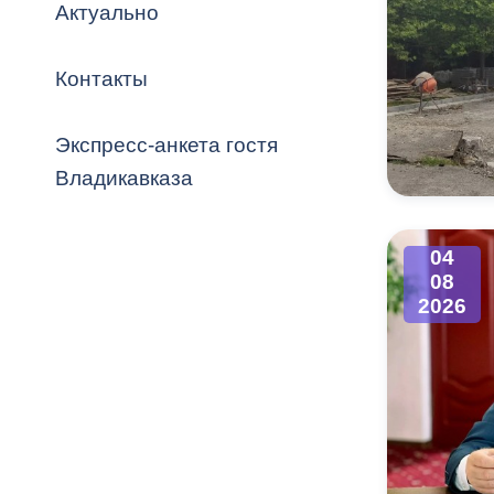
Владикавка
Актуально
Распоряжен
Контакты
ОРВ и эксп
Оценка деят
Экспресс-анкета гостя
местного с
Владикавказа
04
08
Открытые д
2026
Информация
проверок