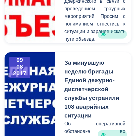
развития города.
Дзержинского в связи с
проведением траурных
мероприятий. Просим с
пониманием отнестись к
ситуации и заранее искать
пути объезда.
09
За минувшую
08
неделю бригады
2017
Единой дежурно-
диспетчерской
службы устранили
108 аварийных
ситуации
Об оперативной
обстановке во