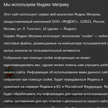
Мы используем Яндекс Метрику
Этот сайт использует сервис веб-аналитики Яндекс Метрика,
предоставляемый компанией ООО «ЯНДЕКС», 119021, Россия,
Москва, ул. Л. Толстого, 16 (далее — Яндекс).
Сервис Яндекс Метрика использует технологию “cookie” — небо
текстовые файлы, размещаемые на компьютере пользователей 
целью анализа их пользовательской активности.
Собранная при помощи cookie информация не может
идентифицировать вас, однако может помочь нам улучшить рабо
нашего сайта. Информация об использовании вами данного сайт
собранная при помощи cookie, будет передаваться Яндексу и
храниться на сервере Яндекса в ЕС и Российской Федерации. Я
График
С понедельника по пятницу – с 9.00 до 18.00
будет обрабатывать эту информацию для оценки использования
работы
Телефон контакт-центра АМС г. Владикавказ
30-30-30
сайта, составления для нас отчетов о деятельности нашего сайта
администрации
звонки принимаются с 9:00 до 18:00