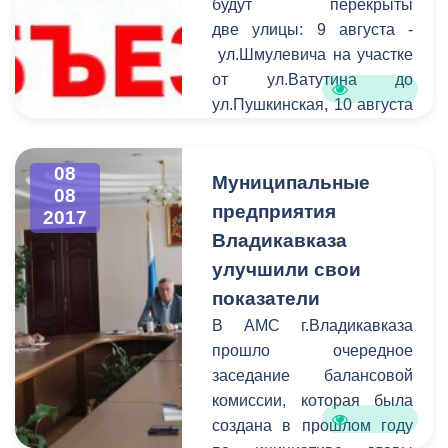
будут перекрыты
две улицы: 9 августа -
ул.Шмулевича на участке
от ул.Ватутина до
ул.Пушкинская, 10 августа
- ул.Пушкинская на
участке от ул.Куйбышева
08
до ул.Баракова. Просим
Муниципальные
08
участников дорожного
предприятия
2017
движения с пониманием
Владикавказа
отнестись к ситуации и
улучшили свои
заранее искать пути
показатели
объезда.
В АМС г.Владикавказа
прошло очередное
заседание балансовой
комиссии, которая была
создана в прошлом году