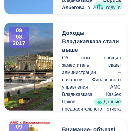
Владикавказа
Бориса
Албегова
в 2016 году в
целях повышения уровня
безопасности жителей и
гостей города, а также
09
Доходы
08
профилактики различных
Владикавказа стали
2017
правонарушений, в
выше
столице Северной Осетии
Об этом сообщил
началась установка камер
заместитель главы
уличного
администрации –
видеонаблюдения.
начальник Финансового
управления АМС
Владикавказа Казбек
Цоков. Данные
предварительного отчета
за первое полугодие 2017
года свидетельствуют о
09
Внимание- объезд!
том, что собственные