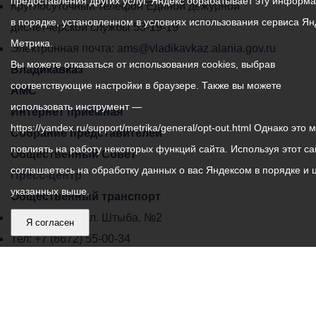
предоставления других услуг. Яндекс обрабатывает эту информ
местного
Круглосуточный телефон Единой дежурной
в порядке, установленном в условиях использования сервиса Ян
самоуправления
диспетчерской службы
53-19-19
Метрика.
города
Электронная почта:
ams@vladikavkaz.alania.gov.ru
Вы можете отказаться от использования cookies, выбрав
Владикавказ:
Владикавказ
соответствующие настройки в браузере. Также вы можете
АМС
использовать инструмент —
Интернет приемная
https://yandex.ru/support/metrika/general/opt-out.html Однако это 
Собрание представителей
повлиять на работу некоторых функций сайта. Используя этот са
Общественный Совет
соглашаетесь на обработку данных о вас Яндексом в порядке и 
Пресс-центр
указанных выше.
Общественный транспорт
Владикавказ, пл. Штыба, №2
Я согласен
Тел:
+7 (8672) 55-00-34
Главный редактор: Биазарти Д. К.
Свидетельство о регистрации СМИ ЭЛ № ФС 77 –
75258 от 07.03.2019 выданное Федеральной Службой