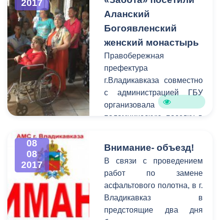
2017
указанные в
1 – п. Карца в рамках
Аланский
обращениях,нарушения
работы по организации
Богоявленский
работы систем ЖКХ.
контроля за уничтожением
женский монастырь
Напомним, связаться с
очагов произрастания
операторами службы
Правобережная
дикорастущих растений
жители Владикавказа
префектура
содержащих
могут по номеру 53-19-19.
г.Владикавказа совместно
наркотические вещества,
с администрацией ГБУ
прошли мероприятия по
организовала
выявлению и
паломническую поездку в
уничтожению мест
Аланский Богоявленский
произрастания
женский монастырь.
08
Внимание- объезд!
наркосодержащих
08
растений.
В связи с проведением
2017
работ по замене
асфальтового полотна, в г.
Владикавказ в
предстоящие два дня