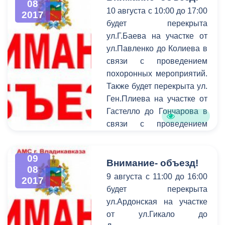
08
10 августа с 10:00 до 17:00
доходы в городскую казну
2017
будет перекрыта
увеличились в сравнении
ул.Г.Баева на участке от
с прошлым годом. Также,
ул.Павленко до Колиева в
по итогам проведенных
связи с проведением
балансовых комиссий,
похоронных мероприятий.
которые были созданы в
Также будет перекрыта ул.
прошлом году по
Ген.Плиева на участке от
инициативе главы АМС
Гастелло до Гончарова в
г.Владикавказ Бориса
связи с проведением
Албегова, выявлена
поминальных
положительная динамика
мероприятий. Просим с
развития, в частности,
09
пониманием отнестись к
Внимание- объезд!
муниципальных
08
ситуации и заранее искать
предприятий, что
9 августа с 11:00 до 16:00
2017
пути объезда.
является одним из
будет перекрыта
факторов увеличения
ул.Ардонская на участке
доходной части бюджета и
от ул.Гикало до