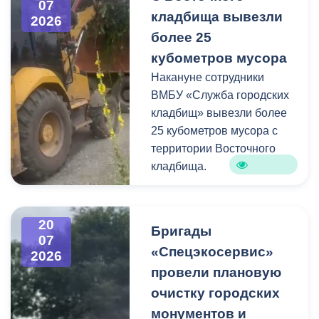
07
кладбища вывезли
крупногабаритного и
2026
строительного мусора.
более 25
кубометров мусора
Накануне сотрудники
ВМБУ «Служба городских
кладбищ» вывезли более
25 кубометров мусора с
территории Восточного
кладбища.
В период уборки мест
захоронений посетители
20
Бригады
нередко складируют
07
«Спецэкосервис»
2026
растительные и другие
провели плановую
отходы на смежных
площадках и вдоль
очистку городских
проездов, что затрудняет
монументов и