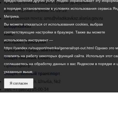
предоставления других услуг. Яндекс обрабатывает эту информ
местного
Круглосуточный телефон Единой дежурной
в порядке, установленном в условиях использования сервиса Ян
самоуправления
диспетчерской службы
53-19-19
Метрика.
города
Электронная почта:
ams@vladikavkaz.alania.gov.ru
Вы можете отказаться от использования cookies, выбрав
Владикавказ:
Владикавказ
соответствующие настройки в браузере. Также вы можете
АМС
использовать инструмент —
Интернет приемная
https://yandex.ru/support/metrika/general/opt-out.html Однако это 
Собрание представителей
повлиять на работу некоторых функций сайта. Используя этот са
Общественный Совет
соглашаетесь на обработку данных о вас Яндексом в порядке и 
Пресс-центр
указанных выше.
Общественный транспорт
Владикавказ, пл. Штыба, №2
Я согласен
Тел:
+7 (8672) 55-00-34
Главный редактор: Биазарти Д. К.
Свидетельство о регистрации СМИ ЭЛ № ФС 77 –
75258 от 07.03.2019 выданное Федеральной Службой