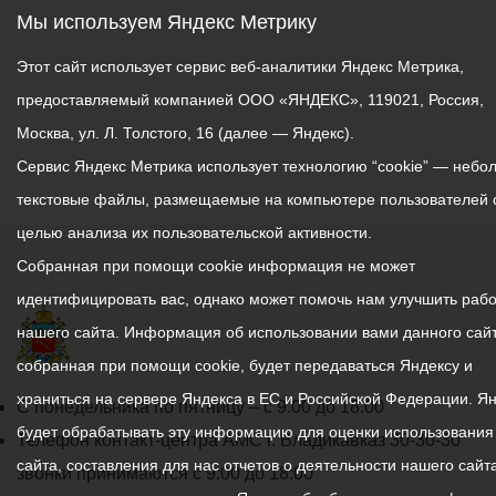
Мы используем Яндекс Метрику
Этот сайт использует сервис веб-аналитики Яндекс Метрика,
предоставляемый компанией ООО «ЯНДЕКС», 119021, Россия,
Москва, ул. Л. Толстого, 16 (далее — Яндекс).
Сервис Яндекс Метрика использует технологию “cookie” — небо
текстовые файлы, размещаемые на компьютере пользователей 
целью анализа их пользовательской активности.
Собранная при помощи cookie информация не может
идентифицировать вас, однако может помочь нам улучшить рабо
нашего сайта. Информация об использовании вами данного сайт
собранная при помощи cookie, будет передаваться Яндексу и
храниться на сервере Яндекса в ЕС и Российской Федерации. Я
График
С понедельника по пятницу – с 9.00 до 18.00
будет обрабатывать эту информацию для оценки использования
работы
Телефон контакт-центра АМС г. Владикавказ
30-30-30
сайта, составления для нас отчетов о деятельности нашего сайта
администрации
звонки принимаются с 9:00 до 18:00