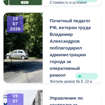
Стоимость и условия
вывоза уточняйте по
указанным телефонам.
19
Почетный педагог
07
РФ, ветеран труда
2026
Владимир
Александров
поблагодарил
администрацию
города за
оперативный
ремонт
Жители домов № 8, 10 и
12 по улице Иристонской
обратились в
19
Управление по
администрацию
07
контролю за
Владикавказа с просьбой