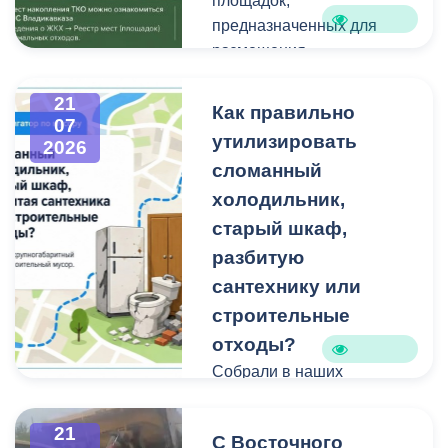
площадок,
предназначенных для
размещения
крупногабаритных
отходов и строительного
21
Как правильно
07
мусора небольшого
утилизировать
2026
объема.
сломанный
холодильник,
Бункерные площадки
расположены по
старый шкаф,
следующим адресам:
разбитую
сантехнику или
строительные
отходы?
Собрали в наших
карточках всю полезную
информацию про места и
21
С Восточного
способы утилизации