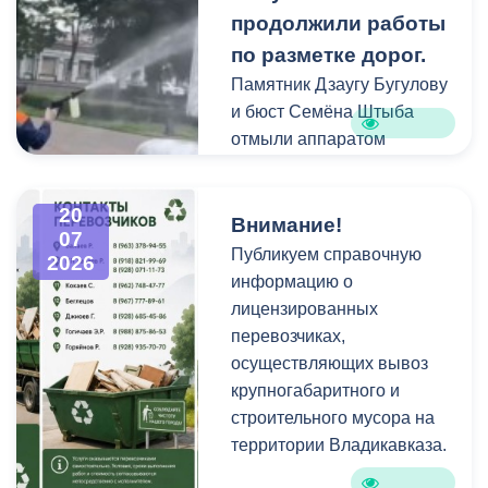
работу
продолжили работы
специализированной
по разметке дорог.
техники.
Памятник Дзаугу Бугулову
и бюст Семёна Штыба
отмыли аппаратом
высокого давления и
специальными моющими
20
средствами. Такой подход
Внимание!
07
позволяет эффективно
Публикуем справочную
2026
смыть накопившуюся
информацию о
уличную пыль, налет и
лицензированных
копоть, не повреждая
перевозчиках,
структуру камня.
осуществляющих вывоз
крупногабаритного и
строительного мусора на
территории Владикавказа.