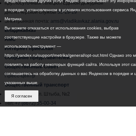
предоставления других услуг. Яндекс обрабатывает эту информ
местного
Круглосуточный телефон Единой дежурной
в порядке, установленном в условиях использования сервиса Ян
самоуправления
диспетчерской службы
53-19-19
Метрика.
города
Электронная почта:
ams@vladikavkaz.alania.gov.ru
Вы можете отказаться от использования cookies, выбрав
Владикавказ:
Владикавказ
соответствующие настройки в браузере. Также вы можете
АМС
использовать инструмент —
Интернет приемная
https://yandex.ru/support/metrika/general/opt-out.html Однако это 
Собрание представителей
повлиять на работу некоторых функций сайта. Используя этот са
Общественный Совет
соглашаетесь на обработку данных о вас Яндексом в порядке и 
Пресс-центр
указанных выше.
Общественный транспорт
Владикавказ, пл. Штыба, №2
Я согласен
Тел:
+7 (8672) 55-00-34
Главный редактор: Биазарти Д. К.
Свидетельство о регистрации СМИ ЭЛ № ФС 77 –
75258 от 07.03.2019 выданное Федеральной Службой