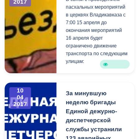
2017
пасхальных мероприятий
в церквях Владикавказа с
7:00 15 апреля до
окончания мероприятий
16 апреля будет
ограничено движение
транспорта по следующим
улицам:
ул.Войкова от
ул.Армянская до
10
ул.Кантемирова;
За минувшую
04
ул.Кантемирова от
неделю бригады
2017
ул.К.Хетагурова до
Единой дежурно-
ул.Армянская;
диспетчерской
ул.Армянская от
службы устранили
ул.Г.Баева до ул.Ч.Баева;
123 аварийных
ул.Кулова от ул.Чапаева