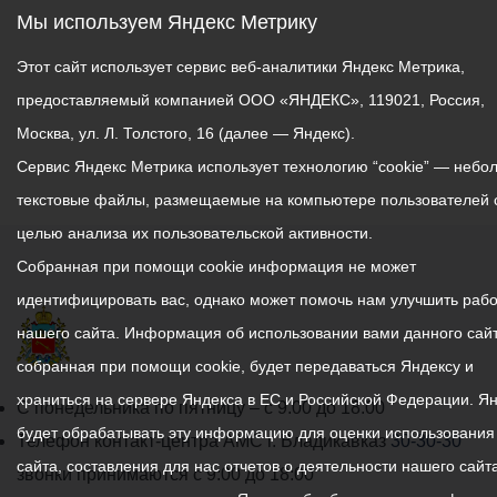
Мы используем Яндекс Метрику
Этот сайт использует сервис веб-аналитики Яндекс Метрика,
предоставляемый компанией ООО «ЯНДЕКС», 119021, Россия,
Москва, ул. Л. Толстого, 16 (далее — Яндекс).
Сервис Яндекс Метрика использует технологию “cookie” — небо
текстовые файлы, размещаемые на компьютере пользователей 
целью анализа их пользовательской активности.
Собранная при помощи cookie информация не может
идентифицировать вас, однако может помочь нам улучшить рабо
нашего сайта. Информация об использовании вами данного сайт
собранная при помощи cookie, будет передаваться Яндексу и
храниться на сервере Яндекса в ЕС и Российской Федерации. Я
График
С понедельника по пятницу – с 9.00 до 18.00
будет обрабатывать эту информацию для оценки использования
работы
Телефон контакт-центра АМС г. Владикавказ
30-30-30
сайта, составления для нас отчетов о деятельности нашего сайта
администрации
звонки принимаются с 9:00 до 18:00