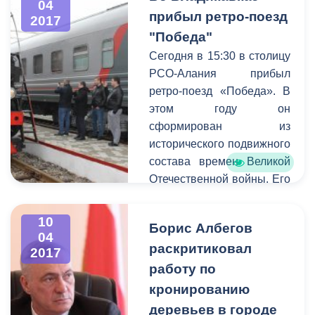
работ в летний период,
04
незаконного
прибыл ретро-поезд
2017
чтобы полностью
строительства зданий и
"Победа"
подготовить систему к
сооружений на
началу следующего
Сегодня в 15:30 в столицу
территории города. На
отопительного сезона и
РСО-Алания прибыл
совещании
избавить жителей города
ретро-поезд «Победа». В
присутствовали начальник
от возможных неудобств.
этом году он
Управления
сформирован из
административно-
исторического подвижного
технической
состава времен Великой
инспекции
Астан Кесаев
,
Отечественной войны. Его
заместитель главы АМС,
повели два паровоза,
курирующий данное
один из которых принимал
10
направление
Казбек
Борис Албегов
участие в Сталинградской
04
Цоков
, префекты районов
раскритиковал
битве.
2017
города
Казбек
Платформа
работу по
Алагов
и
Магомет
железнодорожной станции
кронированию
Дударов
.
«Владикавказ», на
деревьев в городе