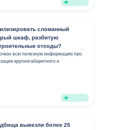
тилизировать сломанный
арый шкаф, разбитую
строительные отходы?
точках всю полезную информацию про
изации крупногабаритного и
.
адбища вывезли более 25