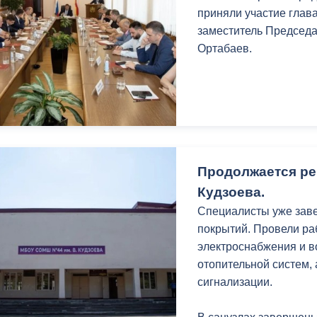
з
приняли участие глав
ия, постановления
Кадровая политика
заместитель Председ
Ортабаев.
ертиза НПА
Контактная информация
ельности органов
Списки граждан, состоящих на
амоуправления
учете в качестве нуждающихся 
улучшении жилищных условий п
г. Владикавказ
Продолжается ре
Кудзоева.
анные
Общественное обсуждение
Специалисты уже зав
документов стратегического
покрытий. Провели ра
планирования
электроснабжения и в
отопительной систем,
 о результатах
Порядок обжалования решений 
сигнализации.
действий органов местного
самоуправления