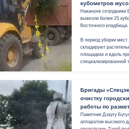
кубометров мусо
Накануне сотрудники
вывезли более 25 куб
Восточного кладбища.
В период уборки мест
складируют раститель
площадках и вдоль про
специализированной т
Бригады «Спецэ
очистку городск
работы по размет
Памятник Дзаугу Буг
аппаратом высокого 
средствами. Такой по