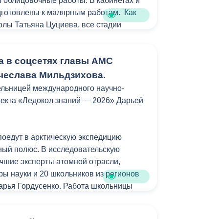
 облицовочные работы. В кабинетах и
Бесплатная юридическая помощь
дготовлены к малярным работам. Как
олы Татьяна Цуциева, все стадии
 постоянным контролем.
а в соцсетях главы АМС
монта школу планируется оснастить
, интерактивными досками,
чеслава Мильдзихова.
й. Также новое оборудование появится
ельницей международного научно-
м залах, столовой и библиотеке», -
оекта «Ледокол знаний — 2026» Дарьей
в 1988 году, и сегодня здесь впервые в
поедут в арктическую экспедицию
олодежь и дети» проводится
ный полюс. В исследовательскую
Отметим, ремонт в учебном заведении
учшие эксперты атомной отрасли,
. Первый этап планируется завершить в
ры науки и 20 школьников из регионов
Дарья Гордусенко. Работа школьницы
ой медицине и тому, как современные
ре помогают спасать жизни.