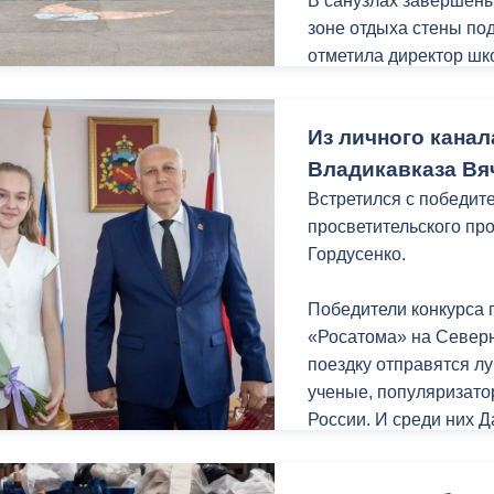
В санузлах завершены
зоне отдыха стены по
отметила директор шк
ный контроль
Выборы 2026
ремонта проходят под
Из личного канал
«После завершения ре
современной мебелью
Владикавказа Вя
компьютерной технико
Встретился с победит
в актовом и спортивно
просветительского пр
говорит директор.
Гордусенко.
Школа №44 построена 
Победители конкурса 
рамках нацпроекта «М
«Росатома» на Север
капитальный ремонт. 
поездку отправятся л
проходит в два этапа
ученые, популяризато
конце лета.
России. И среди них 
была посвящена ядерн
разработки в этой сфе