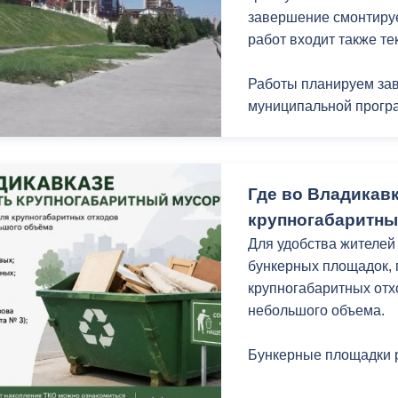
завершение смонтируе
работ входит также т
Работы планируем зав
муниципальной програ
Где во Владикав
крупногабаритны
Для удобства жителей
бункерных площадок,
крупногабаритных отх
небольшого объема.
Бункерные площадки 