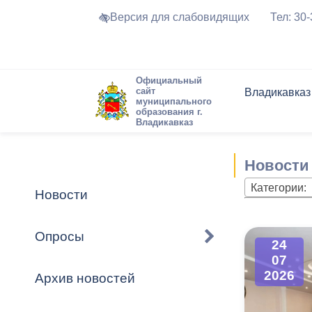
Версия для слабовидящих
Тел: 30
Официальный
сайт
Владикавказ
муниципального
образования г.
Владикавказ
Общие свед
Структура
Интернет-п
Председате
Структура
Новости
Реестры ма
Новости
Устав город
Торги и Кон
расписание
Обратная с
Комиссии
Новостная 
Актуально
Категории:
Новости
Города-поб
Программа
Противодей
Достоприме
Опросы
24
Владикавка
Формы обра
График при
07
принимаемы
2026
Архив новостей
Презентаци
рассмотрен
городского 