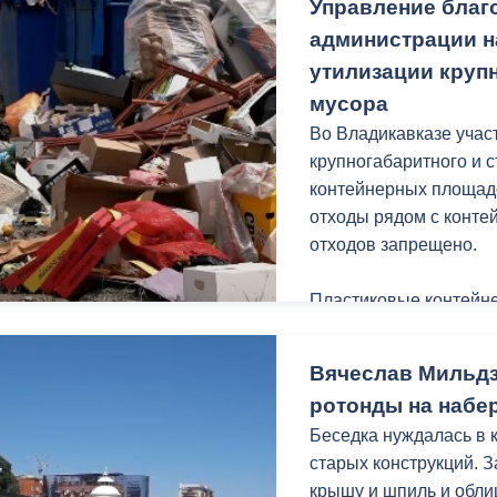
Управление благ
Дарья мечтает стать м
администрации н
у нее все получится.
утилизации круп
мусора
Отмечу, Дарья учениц
Во Владикавказе учас
Ю.С. Кучиева.
крупногабаритного и 
контейнерных площадо
отходы рядом с конт
отходов запрещено.
Пластиковые контейне
города, предназначен
коммунальных отходов
Вячеслав Мильдз
строительного мусора,
ротонды на набе
других крупногабарит
Беседка нуждалась в 
административным п
старых конструкций. 
крышу и шпиль и обли