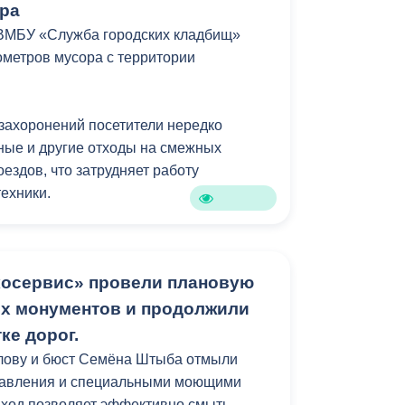
ра
 ВМБУ «Служба городских кладбищ»
ометров мусора с территории
 захоронений посетители нередко
ные и другие отходы на смежных
ездов, что затрудняет работу
ехники.
косервис» провели плановую
их монументов и продолжили
ке дорог.
улову и бюст Семёна Штыба отмыли
давления и специальными моющими
дход позволяет эффективно смыть