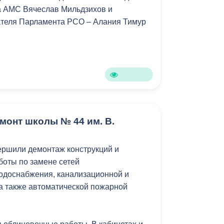
а АМС Вячеслав Мильдзихов и
Противодействие коррупции
ателя Парламента РСО – Алания Тимур
Градостроительная деятельность
Формирование комфортной
в
городской среды
о
Бюджет для граждан
Пространственные сведения
монт школы № 44 им. В.
Гражданская оборона в
ершили демонтаж конструкций и
чрезвычайных ситуациях
боты по замене сетей
Незаконное строительство
одоснабжения, канализационной и
 а также автоматической пожарной
и
Информация финансового
органа