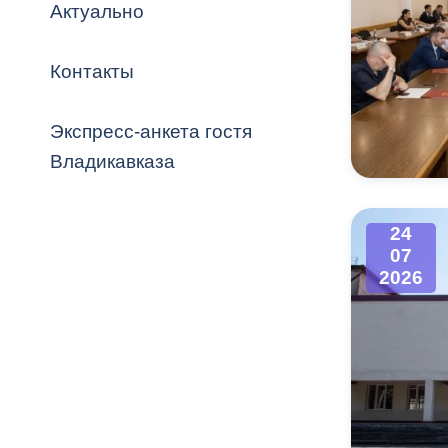
Владикавка
Актуально
Распоряжен
Контакты
ОРВ и эксп
Оценка деят
Экспресс-анкета гостя
местного с
Владикавказа
24
07
Открытые д
2026
Информация
проверок