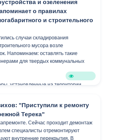
оустройства и озеленения
едиком. Она очень увлечена и я уверен,
апоминает о правилах
ногабаритного и строительного
а владикавказской школы №27 имени
тились случаи складирования
строительного мусора возле
к. Напоминаем: оставлять такие
ейнерами для твердых коммунальных
ры, установленные на территории
ы исключительно для сбора твердых
. Размещение в них или рядом с ними
ихов: "Приступили к ремонту
 старой мебели, бытовой техники и
режной Терека"
ных отходов является
капремонте. Сейчас проходит демонтаж
равонарушением.
Затем специалисты отремонтируют
цуют внутренние перекрытия. В