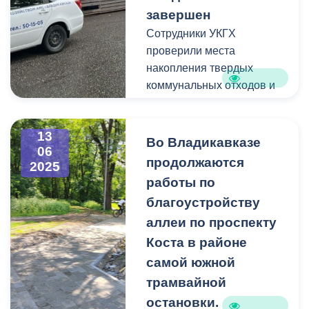
жизни». После
завершен
благоустройства сквер
Сотрудники УКГХ
станет излюбленным
проверили места
местом для досуг и отдыха
накопления твердых
горожан.
коммунальных отходов и
соблюдение графика их
Напомним, первый этап
вывоза. Информация о
работ был успешно
13
выявленных проблемных
завершён в прошлом году.
Во Владикавказе
06
точках будет направлена
продолжаются
2025
соответствующим
работы по
службам для скорейшего
благоустройству
устранения.
аллеи по проспекту
Работа в этом
Коста в районе
направлении
самой южной
продолжится.
трамвайной
остановки.