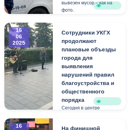
вывезен мусор – как на
фото.
Такие нарушения требуют
16
немедленного
Сотрудники УКГХ
06
устранения. Локации
продолжают
2025
фиксируются и
плановые объезды
передаются
города для
ответственным.
выявления
нарушений правил
Работаем.
благоустройства и
общественного
порядка
Сегодня в центре
внимания уличные
музыканты.
16
На финишной