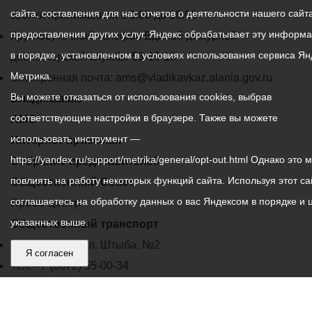
сайта, составления для нас отчетов о деятельности нашего сайта
администрации
звонки принимаются с 9:00 до 18:00
предоставления других услуг. Яндекс обрабатывает эту информ
местного
Круглосуточный телефон Единой дежурной
в порядке, установленном в условиях использования сервиса Ян
самоуправления
диспетчерской службы
53-19-19
Метрика.
города
Электронная почта:
ams@vladikavkaz.alania.gov.ru
Вы можете отказаться от использования cookies, выбрав
Владикавказ:
Владикавказ
соответствующие настройки в браузере. Также вы можете
АМС
использовать инструмент —
Интернет приемная
https://yandex.ru/support/metrika/general/opt-out.html Однако это 
Собрание представителей
повлиять на работу некоторых функций сайта. Используя этот са
Общественный Совет
соглашаетесь на обработку данных о вас Яндексом в порядке и 
Пресс-центр
указанных выше.
Общественный транспорт
Владикавказ, пл. Штыба, №2
Я согласен
Тел:
+7 (8672) 55-00-34
Главный редактор: Биазарти Д. К.
Свидетельство о регистрации СМИ ЭЛ № ФС 77 –