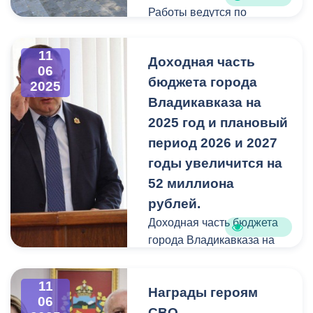
Работаем
Работы ведутся по
программе
«Формирование
11
Доходная часть
комфортной городской
06
бюджета города
среды» нацпроекта
2025
«Инфраструктура для
Владикавказа на
жизни». Специалисты уже
2025 год и плановый
демонтировали старый
период 2026 и 2027
асфальт, установили
годы увеличится на
бордюры и приступили к
52 миллиона
укладке брусчатки. План
рублей.
благоустройства
предусматривает
Доходная часть бюджета
установку новых опор
города Владикавказа на
освещения, монтаж
2025 год и плановый
скамеек и урн.
период 2026 и 2027 годы
11
Награды героям
увеличится на 52
06
Благоустройство аллеи по
миллиона рублей.
СВО