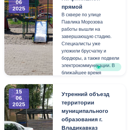
06
прямой
Выступления в
2025
общественных местах
В сквере по улице
возможны только при
Павлика Морозова
наличии
работы вышли на
соответствующего
завершающую стадию.
разрешения. В случае его
Специалисты уже
отсутствия сотрудники
уложили брусчатку и
вежливо просят покинуть
бордюры, а также подвели
территорию.
электрокоммуникации. В
ближайшее время
Музыка — это прекрасно,
планируется установка
но порядок и комфорт
опор освещения, лавочек
15
Утренний объезд
горожан в приоритете.
и урн.
06
территории
2025
Работаем
Работы проходят в рамках
муниципального
нацпроекта
образования г.
«Инфраструктура для
Владикавказ