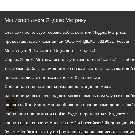
Мы используем Яндекс Метрику
Этот сайт использует сервис веб-аналитики Яндекс Метрика,
предоставляемый компанией ООО «ЯНДЕКС», 119021, Россия,
Москва, ул. Л. Толстого, 16 (далее — Яндекс).
Сервис Яндекс Метрика использует технологию “cookie” — небо
текстовые файлы, размещаемые на компьютере пользователей 
целью анализа их пользовательской активности.
Собранная при помощи cookie информация не может
идентифицировать вас, однако может помочь нам улучшить рабо
нашего сайта. Информация об использовании вами данного сайт
собранная при помощи cookie, будет передаваться Яндексу и
храниться на сервере Яндекса в ЕС и Российской Федерации. Я
График
С понедельника по пятницу – с 9.00 до 18.00
будет обрабатывать эту информацию для оценки использования
работы
Телефон контакт-центра АМС г. Владикавказ
30-30-30