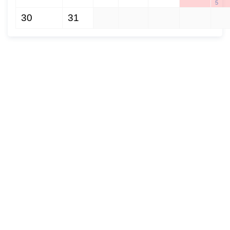
5
преданных друзей, удачи
30
31
1
2
3
4
5
и хорошего настроения!