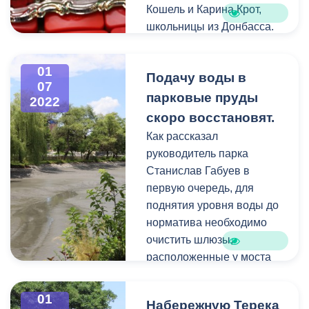
Кошель и Карина Крот,
школьницы из Донбасса.
01
Подачу воды в
07
парковые пруды
2022
скоро восстановят.
Как рассказал
руководитель парка
Станислав Габуев в
первую очередь, для
поднятия уровня воды до
норматива необходимо
очистить шлюзы,
расположенные у моста
по улице Штыба. Из-за
обильных паводков и
01
Набережную Терека
селей в горных районах