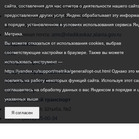
сайта, составления для нас отчетов о деятельности нашего сайта
администрации
звонки принимаются с 9:00 до 18:00
предоставления других услуг. Яндекс обрабатывает эту информ
местного
Круглосуточный телефон Единой дежурной
в порядке, установленном в условиях использования сервиса Ян
самоуправления
диспетчерской службы
53-19-19
Метрика.
города
Электронная почта:
ams@vladikavkaz.alania.gov.ru
Вы можете отказаться от использования cookies, выбрав
Владикавказ:
Владикавказ
соответствующие настройки в браузере. Также вы можете
АМС
использовать инструмент —
Интернет приемная
https://yandex.ru/support/metrika/general/opt-out.html Однако это 
Собрание представителей
повлиять на работу некоторых функций сайта. Используя этот са
Общественный Совет
соглашаетесь на обработку данных о вас Яндексом в порядке и 
Пресс-центр
указанных выше.
Общественный транспорт
Владикавказ, пл. Штыба, №2
Я согласен
Тел:
+7 (8672) 55-00-34
Главный редактор: Биазарти Д. К.
Свидетельство о регистрации СМИ ЭЛ № ФС 77 –