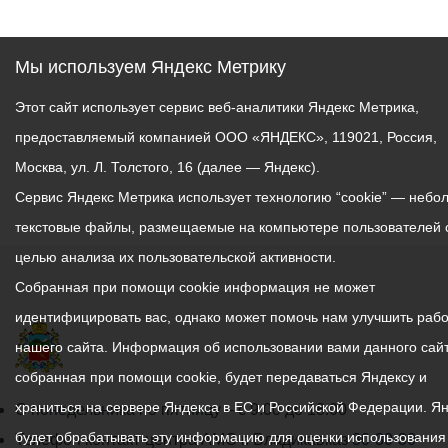
Мы используем Яндекс Метрику
Этот сайт использует сервис веб-аналитики Яндекс Метрика,
предоставляемый компанией ООО «ЯНДЕКС», 119021, Россия,
Москва, ул. Л. Толстого, 16 (далее — Яндекс).
Сервис Яндекс Метрика использует технологию “cookie” — небо
текстовые файлы, размещаемые на компьютере пользователей 
целью анализа их пользовательской активности.
Собранная при помощи cookie информация не может
идентифицировать вас, однако может помочь нам улучшить рабо
нашего сайта. Информация об использовании вами данного сайт
собранная при помощи cookie, будет передаваться Яндексу и
храниться на сервере Яндекса в ЕС и Российской Федерации. Я
График
С понедельника по пятницу – с 9.00 до 18.00
будет обрабатывать эту информацию для оценки использования
работы
Телефон контакт-центра АМС г. Владикавказ
30-30-30