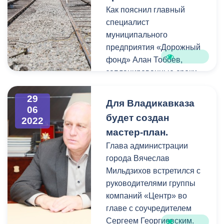
декоративного бетона.
Как пояснил главный
специалист
Также в этом году будет
муниципального
благоустроена улица
предприятия «Дорожный
Чермена Баева от улицы
фонд» Алан Тобоев,
Генерала Плиева до
запланированные сроки
Соляного переулка.
сдачи объекта пришлось
сдвинуть на месяц.
29
Для Владикавказа
В этой части набережной
06
Причиной задержки стала
будет создан
2022
также будет уложена
несвоевременная
мастер-план.
брусчатка, установлены
доставка стрелочных
новые опоры освещения,
Глава администрации
переводов, а также
заменены скамейки.
города Вячеслав
ухудшение погодных
Работы на данном участке
Мильдзихов встретился с
условий.
планируется начать после
руководителями группы
обновления дорожного
компаний «Центр» во
покрытия.
главе с соучредителем
Напомним, работы
Сергеем Георгиевским.