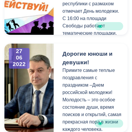
республики с размахом
молодежи. По замыслу
отмечает День молодежи.
авторов проекта,
С 16:00 на площади
площадка будет служить
Свободы работают
обмену мнениями и
тематические площадки,
опытом. Также при главе
где каждый может
администрации
выбрать себе
27
Владикавказа
Дорогие юноши и
развлечение по вкусу и
06
планируется создание
девушки!
интересам: мастер-классы
2022
Совета по молодежной
по детской
Примите самые теплые
политике.
мультипликации и
поздравления с
изготовлению игрушек,
праздником –Днем
обмен книгами,
российской молодежи!
интеллектуальные игры,
Молодость – это особое
«открытый микрофон», на
состояние души, время
котором каждый мог
поисков и открытий, самая
прочитать стихи любимых
прекрасная пора в жизни
авторов или собственного
каждого человека.