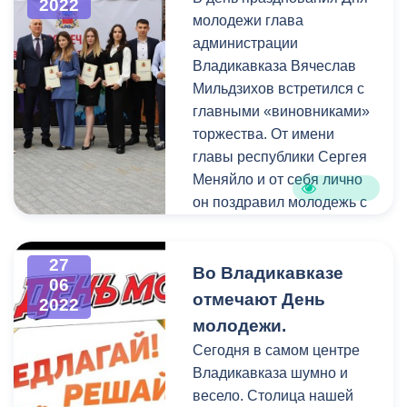
2022
молодежи глава
Состояние старых
администрации
рельсов было
Владикавказа Вячеслав
небезопасно для
Мильдзихов встретился с
пассажиров и подвижного
главными «виновниками»
состава. В настоящее
торжества. От имени
время по улице Чермена
главы республики Сергея
Баева рабочие гнут
Меняйло и от себя лично
рельсы. При
он поздравил молодежь с
благоприятных погодных
праздником и поделился
условиях работы будут
интересными новостями.
27
завершены раньше
Так, по словам Вячеслава
Во Владикавказе
06
запланированного срока.
Мильдзихова, в городской
отмечают День
2022
администрации идет
молодежи.
организационно-
Сегодня в самом центре
подготовительная работа
Владикавказа шумно и
по проведению
весело. Столица нашей
ежегодного форума