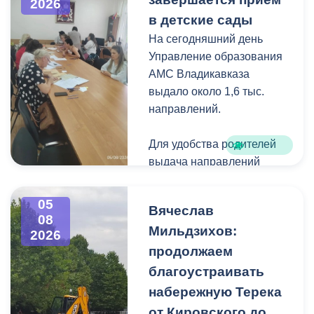
2026
дикорастущими
в детские сады
деревьями,
На сегодняшний день
муниципальные служащие
Управление образования
с утра косят, пилят
АМС Владикавказа
поросль между
выдало около 1,6 тыс.
захоронениями и
направлений.
собирают скошенную
траву.
Для удобства родителей
выдача направлений
была организована таким
образом, чтобы избежать
05
Вячеслав
очередей и долгого
08
Мильдзихов:
ожидания.
2026
продолжаем
Прием в детские сады
благоустраивать
начался 15 июля и
набережную Терека
завершится 7 августа.
от Кировского до