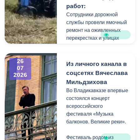
работ:
порядок и прилегающую
территорию, полностью
Сотрудники дорожной
очистив площадь вокруг
службы провели ямочный
памятника.
ремонт на оживленных
перекрестках и улицах
города. В частности, на
Архонском круге, по
26
улицам Весенняя,
Из личного канала в
07
Кырджалийская,
соцсетях Вячеслава
2026
Первомайская,
Мильдзихова
Барбашова,
Во Владикавказе впервые
Комсомольская.
состоялся концерт
всероссийского
фестиваля «Музыка
балконов. Великие реки».
Фестиваль родом из