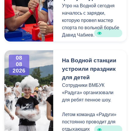
- Всероссийское
Утро на Водной сегодня
признание,
началось с зарядки,
- Нетворкинг с лидерами
которую провел мастер
рынка,
спорта по вольной борьбе
- Оценка от ведущих
Давид Чабиев.
предпринимателей РФ,
- Продвижение
Спортивная программа
регионального бренда
объединила пляжный
08
(включая зарубежье).
На Водной станции
08
волейбол, стритбол,
устроили праздник
2026
баскетбол, метание ножей,
Оценка идёт по шести
для детей
стретчинг, мас-рестлинг и
ключевым индексам: рост,
Сотрудники ВМБУК
стрельбу из лука. Для
узнаваемость, инновации,
«Радуга» организовали
ценителей активного
продажи, социальная
для ребят пенное шоу.
досуга также были
ответственность и
организованы творческие
управленческие
Летом команда «Радуги»
конкурсы.
компетенции.
постоянно проводит для
отдыхающих
Легкоатлеты вышли на