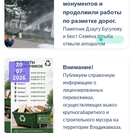
проездов, что затрудняет
монументов и
работу
продолжили работы
специализированной
по разметке дорог.
техники.
Памятник Дзаугу Бугулову
и бюст Семёна Штыба
отмыли аппаратом
высокого давления и
специальными моющими
20
средствами. Такой подход
Внимание!
07
позволяет эффективно
Публикуем справочную
2026
смыть накопившуюся
информацию о
уличную пыль, налет и
лицензированных
копоть, не повреждая
перевозчиках,
структуру камня.
осуществляющих вывоз
крупногабаритного и
строительного мусора на
территории Владикавказа.