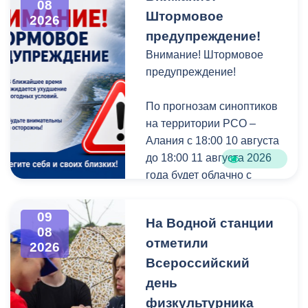
08
Штормовое
• малый и средний
2026
бизнес,
предупреждение!
• крупные компании.
Внимание! Штормовое
предупреждение!
38 номинаций, среди
которых новые:
По прогнозам синоптиков
«Беспилотные системы»,
на территории РСО –
«СВОй бизнес»,
Алания с 18:00 10 августа
«Традиционное ремесло»,
до 18:00 11 августа 2026
«Креативная индустрия»,
года будет облачно с
«Автобизнес», «СМИ»,
прояснениями. Местами
«Развитие внутреннего
кратковременный дождь,
09
На Водной станции
туризма».
в отдельных районах
08
отметили
сильный, гроза. Ветер при
2026
Почему стоит подать
грозе местами с
Всероссийский
заявку?
усилением 20-25 м-с.
день
физкультурника