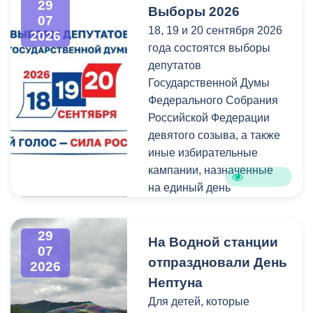
29
Выборы 2026
Владикавказа обещала,
богатейшее культурное
07
18, 19 и 20 сентября 2026
что льгота сохранится и
наследие нашей великой
2026
года состоятся выборы
будет предоставляться в
России.
депутатов
рамках нового
Государственной Думы
нормативного порядка.
Федерального Собрания
Изменения были связаны
Российской Федерации
с тем, что в начале 2026
девятого созыва, а также
года полномочия по
иные избирательные
организации
кампании, назначенные
пассажирских перевозок
на единый день
перешли в
голосования.
республиканский Комитет
по транспорту.
29
Ознакомиться со списками
На Водной станции
07
избирательных участков,
отпраздновали День
2026
их номерами и границами,
Нептуна
адресами помещений для
Для детей, которые
голосования, местами