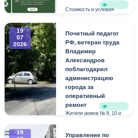
Стоимость и условия
вывоза уточняйте по
указанным телефонам.
19
Почетный педагог
07
РФ, ветеран труда
2026
Владимир
Александров
поблагодарил
администрацию
города за
оперативный
ремонт
Жители домов № 8, 10 и
12 по улице Иристонской
обратились в
19
Управление по
администрацию