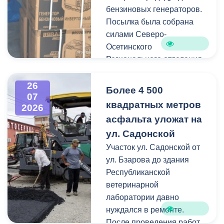
Работы по распиловке и
бензиновых генераторов.
вывозу проводятся в
Посылка была собрана
оперативном режиме.
силами Северо-
Осетинского
На улицах Ватутина,
Регионального отделения
Горького, Лермонтова
молодёжной
выявлены упавшие ветки.
общероссийской
26
По улицам Магкаева и
Более 4 500
07
общественной
Карцинскому шоссе
квадратных метров
2026
организации «Российские
серьезных последствий не
асфальта уложат на
студенческие отряды».
зафиксировано —
ул. Садонской
отмечены лишь отдельные
Как отметил председатель
Участок ул. Садонской от
небольшие ветки.
правления организации
ул. Бзарова до здания
«Российские студенческие
Республиканской
отряды» Олег Габараев,
ветеринарной
генераторы бойцам
лаборатории давно
необходимы для
нуждался в ремонте.
бесперебойной работы
После проведения работ