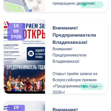
прекращено движение:
- по ул. Гастелло на
участке от ул.
10
Внимание!
Дзержинского до ул.
08
Кубалова.
Предприниматели
2026
Владикавказа!
Просим отнестись с
Внимание!
пониманием к ситуации и
Предприниматели
заранее искать пути
Владикавказа!
объезда.
Открыт приём заявок на
Всероссийскую премию
«Предприниматель года –
2026»!
Участвовать могут:
10
Внимание!
• самозанятые,