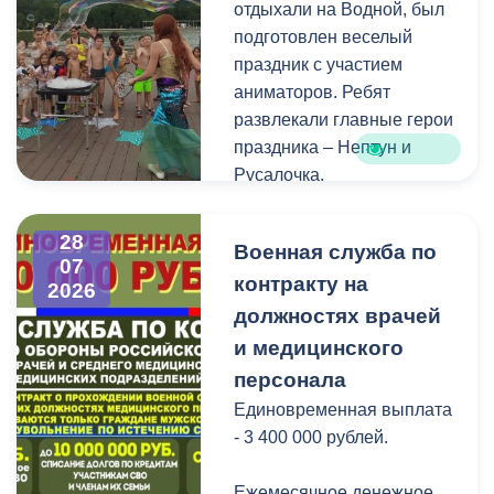
отдыхали на Водной, был
нахождения участковых
подготовлен веселый
избирательных комиссий,
праздник с участием
а также номерами
аниматоров. Ребят
телефонов участковых
развлекали главные герои
избирательных комиссий
праздника – Нептун и
можно по ссылке:
Русалочка.
Как отметил заведующий
28
Военная служба по
Водной станцией Георгий
07
контракту на
Цгоев, празднование Дня
2026
Нептуна - уже старая
должностях врачей
добрая традиция.
и медицинского
персонала
В завершение праздника
Единовременная выплата
детей угостили
- 3 400 000 рублей.
сладостями.
Ежемесячное денежное