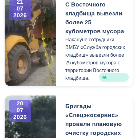
21
С Восточного
способы утилизации
07
кладбища вывезли
крупногабаритного и
2026
строительного мусора.
более 25
кубометров мусора
Накануне сотрудники
ВМБУ «Служба городских
кладбищ» вывезли более
25 кубометров мусора с
территории Восточного
кладбища.
В период уборки мест
захоронений посетители
20
Бригады
нередко складируют
07
«Спецэкосервис»
2026
растительные и другие
провели плановую
отходы на смежных
площадках и вдоль
очистку городских