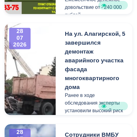
Мероприятие
довольствие от - 240 000
организовано ВМБУК
рублей.
«Радуга».
Списание долго по
28
На ул. Алагирской, 5
07
кредитам участникам СВО
завершился
2026
до - 10 000 000 рублей.
демонтаж
аварийного участка
Рассматриваются
кандидаты мужского пола
фасада
на должности
многоквартирного
медицинского персонала.
дома
Ранее в ходе
Пункт отбора на военную
обследования эксперты
службу по контракту г.
установили высокий риск
Владикавказ, ул. Титова,
обрушения конструкции
д. 5.
площадью 362
28
квадратных метра и весом
Сотрудники ВМБУ