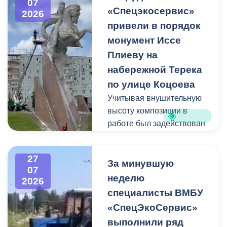
07
около 53 тонн.
«Спецэкосервис»
2026
привели в порядок
Для предотвращения
монумент Иссе
возможной чрезвычайной
Плиеву на
ситуации Комиссия по
набережной Терека
предупреждению и
ликвидации ЧС ввела
по улице Коцоева
режим повышенной
Учитывая внушительную
готовности и
высоту композиции в
организовала комплекс
работе был задействован
неотложных мероприятий.
автоподъемник и аппарат
высокого давления.
27
Фигуру всадника и
За минувшую
07
постамент отмыли от
неделю
2026
накопившейся пыли.
специалисты ВМБУ
«СпецЭкоСервис»
Одновременно
выполнили ряд
коммунальщики привели в