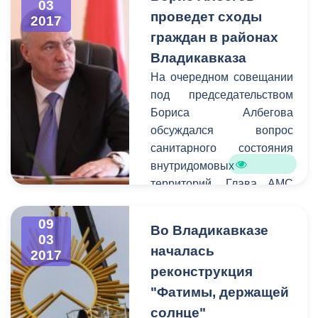
03
предпринимателей, а
проведет сходы
2017
также благоустройство
граждан в районах
городских территорий.
Владикавказа
На очередном совещании
под председательством
Бориса Албегова
обсуждался вопрос
санитарного состояния
внутридомовых
территорий. Глава АМС
призвал руководителей
проводить работу с
09
Во Владикавказе
жителями
03
началась
2017
многоквартирных домов.
реконструкция
Так как вышеуказанные
территории являются
"Фатимы, держащей
зоной ответственности
солнце"