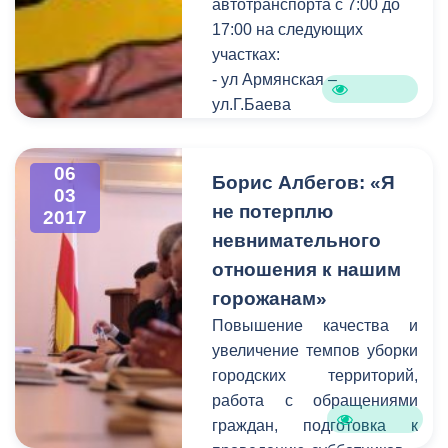
автотранспорта с 7:00 до
17:00 на следующих
участках:
- ул Армянская –
ул.Г.Баева
- ул.Армянская –
ул.Ч.Баева
06
- ул.Церетели -
Борис Албегов: «Я
03
ул.Димитрова
не потерплю
2017
-ул.Армянская- пр.Мира
невнимательного
(правая сторона)
отношения к нашим
-ул.Армянская- пр.Мира(
горожанам»
левая сторона)
Повышение качества и
Также будет
увеличение темпов уборки
приостановлено
городских территорий,
движение трамвая по
работа с обращениями
пр.Мира.
граждан, подготовка к