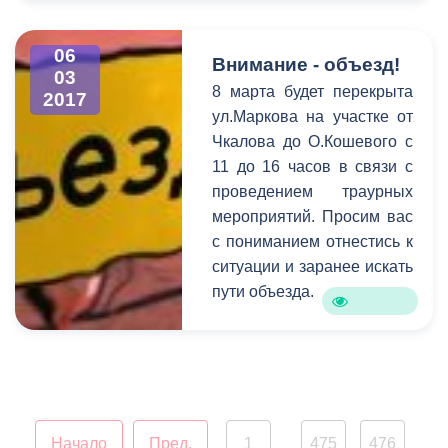
проведению субботников –
об этом и многом другом
говорилось на
06
Внимание - объезд!
03
расширенном аппаратном
8 марта будет перекрыта
2017
совещании в столичной
ул.Маркова на участке от
администрации под
Чкалова до О.Кошевого с
председательством Бориса
11 до 16 часов в связи с
Албегова.
проведением траурных
мероприятий. Просим вас
с пониманием отнестись к
ситуации и заранее искать
пути объезда.
Начало
Пред.
1
475
476