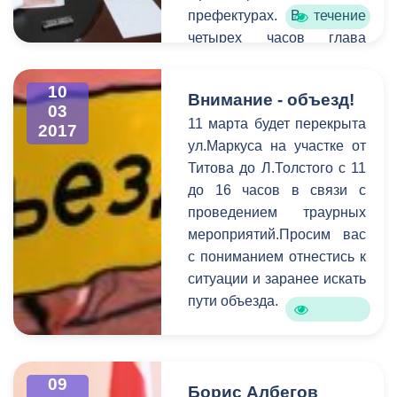
префектурах. В течение
четырех часов глава
принял порядка 20
записавшихся на прием.
10
Внимание - объезд!
Для более детального
03
11 марта будет перекрыта
выяснения проблем, с
2017
ул.Маркуса на участке от
которыми пришли
Титова до Л.Толстого с 11
горожане, к разговору
до 16 часов в связи с
были приглашены
проведением траурных
руководители структурных
мероприятий.Просим вас
подразделений АМС.
с пониманием отнестись к
Самыми актуальными в
ситуации и заранее искать
ходе приема стали
пути объезда.
коммунальные и
жилищные проблемы,
вопросы социальной
сферы, поддержка
09
Борис Албегов
начинающих