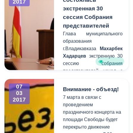
2017
для всех
экстренная 30
представительниц
сессия Собрания
прекрасного пола города к
представителей
Международному
женскому дню. Частным
Глава муниципального
перевозчикам
образования
рекомендовано
г.Владикавказа
Махарбек
присоединиться к
Хадарцев
экстренную 30
городской акции
сессию собрания
представителей начал с
поздравления женщин с
наступающим 8 марта.
07
Внимание - объезд!
03
Несмотря на
7 марта в связи с
2017
предпраздничное время,
проведением
срочное заседание сессии
праздничного концерта на
было подготовлено за
площади Свободы будет
один день.
перекрыто движение