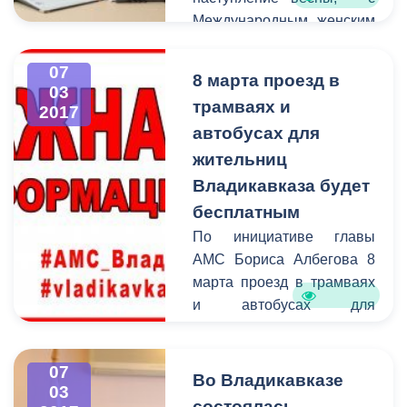
Международным женским
днем!
07
8 марта проезд в
03
трамваях и
2017
автобусах для
жительниц
Владикавказа будет
бесплатным
По инициативе главы
АМС Бориса Албегова 8
марта проезд в трамваях
и автобусах для
жительниц Владикавказа
будет бесплатным. Эта
07
мера станет небольшим,
Во Владикавказе
03
но приятным подарком
состоялась