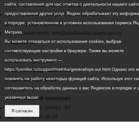
сайта, составления для нас отчетов о деятельности нашего сайта
администрации
звонки принимаются с 9:00 до 18:00
предоставления других услуг. Яндекс обрабатывает эту информ
местного
Круглосуточный телефон Единой дежурной
в порядке, установленном в условиях использования сервиса Ян
самоуправления
диспетчерской службы
53-19-19
Метрика.
города
Электронная почта:
ams@vladikavkaz.alania.gov.ru
Вы можете отказаться от использования cookies, выбрав
Владикавказ:
Владикавказ
соответствующие настройки в браузере. Также вы можете
АМС
использовать инструмент —
Интернет приемная
https://yandex.ru/support/metrika/general/opt-out.html Однако это 
Собрание представителей
повлиять на работу некоторых функций сайта. Используя этот са
Общественный Совет
соглашаетесь на обработку данных о вас Яндексом в порядке и 
Пресс-центр
указанных выше.
Общественный транспорт
Владикавказ, пл. Штыба, №2
Я согласен
Тел:
+7 (8672) 55-00-34
Главный редактор: Биазарти Д. К.
Свидетельство о регистрации СМИ ЭЛ № ФС 77 –