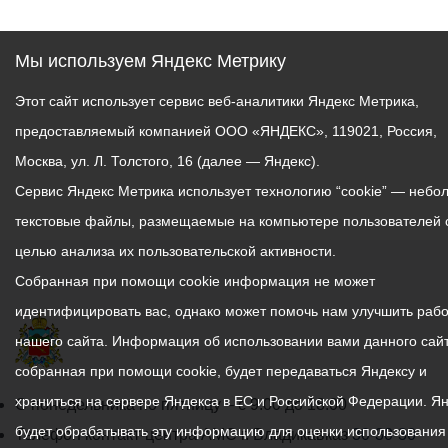
Мы используем Яндекс Метрику
Этот сайт использует сервис веб-аналитики Яндекс Метрика,
предоставляемый компанией ООО «ЯНДЕКС», 119021, Россия,
Москва, ул. Л. Толстого, 16 (далее — Яндекс).
Сервис Яндекс Метрика использует технологию “cookie” — небо
текстовые файлы, размещаемые на компьютере пользователей 
целью анализа их пользовательской активности.
Собранная при помощи cookie информация не может
идентифицировать вас, однако может помочь нам улучшить рабо
нашего сайта. Информация об использовании вами данного сайт
собранная при помощи cookie, будет передаваться Яндексу и
храниться на сервере Яндекса в ЕС и Российской Федерации. Я
График
С понедельника по пятницу – с 9.00 до 18.00
будет обрабатывать эту информацию для оценки использования
работы
Телефон контакт-центра АМС г. Владикавказ
30-30-30