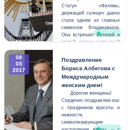
управляющих компаний
Статуя «Фатимы,
совместно,
держащей солнце» давно
администрация города по
стала одним из главных
закону не имеет права
символов Владикавказа.
наводить на них порядок.
Она встречает жителей и
гостей северо-осетинской
столицы у въезда в город
стороны города Беслана.
08
Поздравление
03
К сожалению, в последние
Бориса Албегова с
2017
годы вид сооружения
Международным
оставлял желать лучшего -
женским днем!
оно пострадало от
коррозии, стала заметной
Дорогие женщины!
усталость металла.
Сердечно поздравляю вас
с праздником красоты и
нежности,
символизирующим
наступление весны, – с