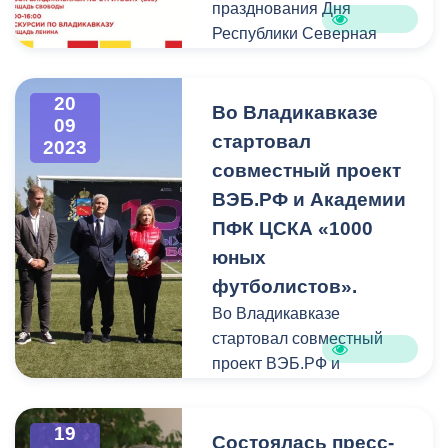
празднования Дня
Республики Северная
Осетия - Алания и Дня
города Владикавказа.
20
Во Владикавказе
09
Вход на все мероприятия
стартовал
2023
свободный.
совместный проект
ВЭБ.РФ и Академии
ПФК ЦСКА «1000
юных
футболистов».
Во Владикавказе
стартовал совместный
проект ВЭБ.РФ и
Академии ПФК ЦСКА
«1000 юных
19
футболистов».
Состоялась пресс-