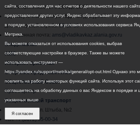
сайта, составления для нас отчетов о деятельности нашего сайта
администрации
звонки принимаются с 9:00 до 18:00
предоставления других услуг. Яндекс обрабатывает эту информ
местного
Круглосуточный телефон Единой дежурной
в порядке, установленном в условиях использования сервиса Ян
самоуправления
диспетчерской службы
53-19-19
Метрика.
города
Электронная почта:
ams@vladikavkaz.alania.gov.ru
Вы можете отказаться от использования cookies, выбрав
Владикавказ:
Владикавказ
соответствующие настройки в браузере. Также вы можете
АМС
использовать инструмент —
Интернет приемная
https://yandex.ru/support/metrika/general/opt-out.html Однако это 
Собрание представителей
повлиять на работу некоторых функций сайта. Используя этот са
Общественный Совет
соглашаетесь на обработку данных о вас Яндексом в порядке и 
Пресс-центр
указанных выше.
Общественный транспорт
Владикавказ, пл. Штыба, №2
Я согласен
Тел:
+7 (8672) 55-00-34
Главный редактор: Биазарти Д. К.
Свидетельство о регистрации СМИ ЭЛ № ФС 77 –