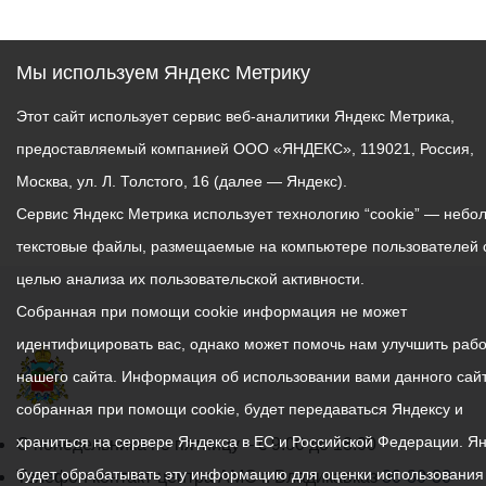
Планируется заменена
дорожного покрытия,
установка бордюрного
Мы используем Яндекс Метрику
камня, благоустройство
Этот сайт использует сервис веб-аналитики Яндекс Метрика,
тротуаров и газонной
части.
предоставляемый компанией ООО «ЯНДЕКС», 119021, Россия,
Москва, ул. Л. Толстого, 16 (далее — Яндекс).
Сервис Яндекс Метрика использует технологию “cookie” — небо
текстовые файлы, размещаемые на компьютере пользователей 
целью анализа их пользовательской активности.
Собранная при помощи cookie информация не может
идентифицировать вас, однако может помочь нам улучшить рабо
нашего сайта. Информация об использовании вами данного сайт
собранная при помощи cookie, будет передаваться Яндексу и
храниться на сервере Яндекса в ЕС и Российской Федерации. Я
График
С понедельника по пятницу – с 9.00 до 18.00
будет обрабатывать эту информацию для оценки использования
работы
Телефон контакт-центра АМС г. Владикавказ
30-30-30