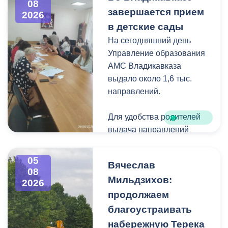
08
загущения территории
завершается прием
2026
дикорастущими
в детские сады
деревьями,
На сегодняшний день
муниципальные служащие
Управление образования
с утра косят, пилят
АМС Владикавказа
поросль между
выдало около 1,6 тыс.
захоронениями и
направлений.
собирают скошенную
траву.
Для удобства родителей
выдача направлений
была организована таким
образом, чтобы избежать
05
Вячеслав
очередей и долгого
08
Мильдзихов:
ожидания.
2026
продолжаем
Прием в детские сады
благоустраивать
начался 15 июля и
набережную Терека