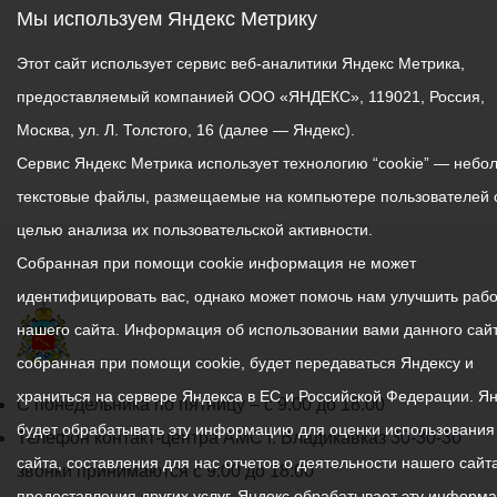
Мы используем Яндекс Метрику
Этот сайт использует сервис веб-аналитики Яндекс Метрика,
предоставляемый компанией ООО «ЯНДЕКС», 119021, Россия,
Москва, ул. Л. Толстого, 16 (далее — Яндекс).
Сервис Яндекс Метрика использует технологию “cookie” — небо
текстовые файлы, размещаемые на компьютере пользователей 
целью анализа их пользовательской активности.
Собранная при помощи cookie информация не может
идентифицировать вас, однако может помочь нам улучшить рабо
нашего сайта. Информация об использовании вами данного сайт
собранная при помощи cookie, будет передаваться Яндексу и
храниться на сервере Яндекса в ЕС и Российской Федерации. Я
График
С понедельника по пятницу – с 9.00 до 18.00
будет обрабатывать эту информацию для оценки использования
работы
Телефон контакт-центра АМС г. Владикавказ
30-30-30
сайта, составления для нас отчетов о деятельности нашего сайта
администрации
звонки принимаются с 9:00 до 18:00
предоставления других услуг. Яндекс обрабатывает эту информ