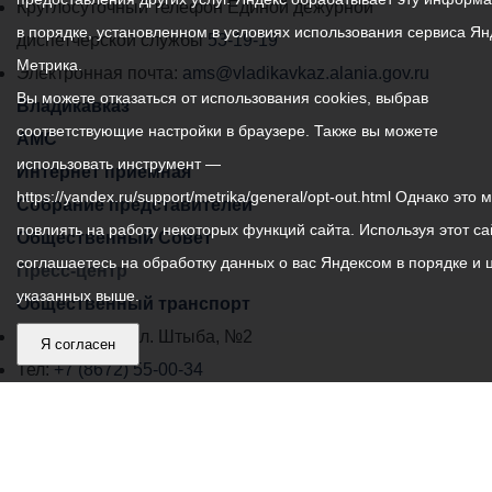
местного
Круглосуточный телефон Единой дежурной
в порядке, установленном в условиях использования сервиса Ян
самоуправления
диспетчерской службы
53-19-19
Метрика.
города
Электронная почта:
ams@vladikavkaz.alania.gov.ru
Вы можете отказаться от использования cookies, выбрав
Владикавказ:
Владикавказ
соответствующие настройки в браузере. Также вы можете
АМС
использовать инструмент —
Интернет приемная
https://yandex.ru/support/metrika/general/opt-out.html Однако это 
Собрание представителей
повлиять на работу некоторых функций сайта. Используя этот са
Общественный Совет
соглашаетесь на обработку данных о вас Яндексом в порядке и 
Пресс-центр
указанных выше.
Общественный транспорт
Владикавказ, пл. Штыба, №2
Я согласен
Тел:
+7 (8672) 55-00-34
Главный редактор: Биазарти Д. К.
Свидетельство о регистрации СМИ ЭЛ № ФС 77 –
75258 от 07.03.2019 выданное Федеральной Службой