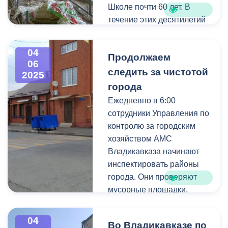
Школе почти 60 лет. В
течение этих десятилетий
ремонт здесь проводился
лишь точечно. В прошлом
04
Продолжаем
году специалисты
06
приступили к
следить за чистотой
2025
двухгодичному циклу
города
ремонтных работ. Была
Ежедневно в 6:00
отремонтирована кровля
сотрудники Управления по
и часть учебных
контролю за городским
помещений.
хозяйством АМС
Владикавказа начинают
В настоящий момент
инспектировать районы
ведутся работы в рамках
города. Они проверяют
второго этапа. Строители
мусорные площадки,
уже отштукатурили стены,
наличие в баках
приступили к стяжке
невывезенных бытовых
04
полов. Параллельно
Во Владикавказе по
отходов, санитарное