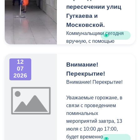
возвращаться снова и
пересечении улиц
снова.
Гугкаева и
Московской.
Рабочие уже на
Коммунальщики сегодня
финишной прямой:
вручную, с помощью
укладывают брусчатку и
специальных растворов,
обустраивают основание
полностью отмыли стены
120-метрового парапета.
12
Внимание!
от граффити и
В новой зоне отдыха
07
объявлений, после чего
Перекрытие!
2026
появятся современные
тщательно очистили все
Внимание! Перекрытие!
опоры освещения,
поверхности перехода.
удобные лавочки и урны.
Уважаемые горожане, в
Газон тоже приведут в
связи с проведением
порядок.
поминальных
мероприятий завтра, 13
Отмечу, что
июля с 10:00 до 17:00,
благоустройство этого
будет временно
участка — лишь часть