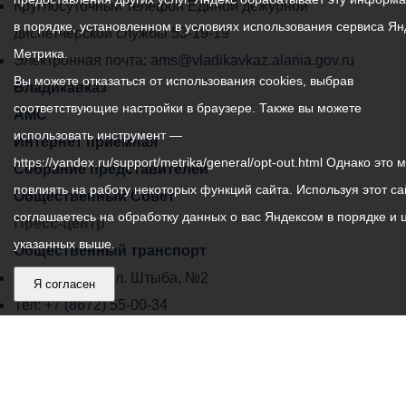
местного
Круглосуточный телефон Единой дежурной
в порядке, установленном в условиях использования сервиса Ян
самоуправления
диспетчерской службы
53-19-19
Метрика.
города
Электронная почта:
ams@vladikavkaz.alania.gov.ru
Вы можете отказаться от использования cookies, выбрав
Владикавказ:
Владикавказ
соответствующие настройки в браузере. Также вы можете
АМС
использовать инструмент —
Интернет приемная
https://yandex.ru/support/metrika/general/opt-out.html Однако это 
Собрание представителей
повлиять на работу некоторых функций сайта. Используя этот са
Общественный Совет
соглашаетесь на обработку данных о вас Яндексом в порядке и 
Пресс-центр
указанных выше.
Общественный транспорт
Владикавказ, пл. Штыба, №2
Я согласен
Тел:
+7 (8672) 55-00-34
Главный редактор: Биазарти Д. К.
Свидетельство о регистрации СМИ ЭЛ № ФС 77 –
75258 от 07.03.2019 выданное Федеральной Службой