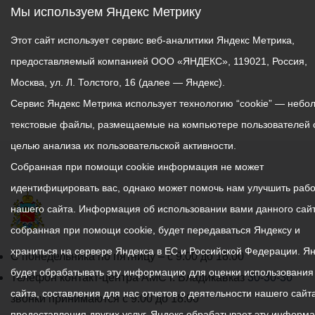
Мы используем Яндекс Метрику
Организатор —
Этот сайт использует сервис веб-аналитики Яндекс Метрика,
программа Росмолодёжи
«Больше, чем
предоставляемый компанией ООО «ЯНДЕКС», 119021, Россия,
путешествие».
Москва, ул. Л. Толстого, 16 (далее — Яндекс).
Сервис Яндекс Метрика использует технологию “cookie” — небо
текстовые файлы, размещаемые на компьютере пользователей 
целью анализа их пользовательской активности.
Собранная при помощи cookie информация не может
идентифицировать вас, однако может помочь нам улучшить рабо
нашего сайта. Информация об использовании вами данного сайт
собранная при помощи cookie, будет передаваться Яндексу и
храниться на сервере Яндекса в ЕС и Российской Федерации. Я
График
С понедельника по пятницу – с 9.00 до 18.00
будет обрабатывать эту информацию для оценки использования
работы
Телефон контакт-центра АМС г. Владикавказ
30-30-30
сайта, составления для нас отчетов о деятельности нашего сайта
администрации
звонки принимаются с 9:00 до 18:00
предоставления других услуг. Яндекс обрабатывает эту информ