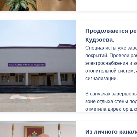
Продолжается ре
Кудзоева.
Специалисты уже зав
покрытий. Провели ра
электроснабжения и в
отопительной систем,
сигнализации.
В санузлах завершены
зоне отдыха стены по
отметила директор шк
ремонта проходят под
Из личного канал
«После завершения ре