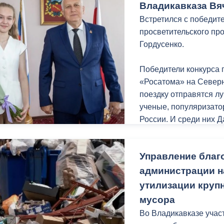
современной мебелью
Владикавказа Вя
компьютерной технико
Встретился с победит
в актовом и спортивно
просветительского пр
говорит директор.
Гордусенко.
Школа №44 построена 
Победители конкурса 
рамках нацпроекта «М
«Росатома» на Север
капитальный ремонт. 
поездку отправятся л
проходит в два этапа
ученые, популяризато
конце лета.
России. И среди них 
была посвящена ядерн
разработки в этой сфе
Управление благ
Дарья мечтает стать м
администрации н
у нее все получится.
утилизации круп
мусора
Отмечу, Дарья учениц
Во Владикавказе учас
Ю.С. Кучиева.