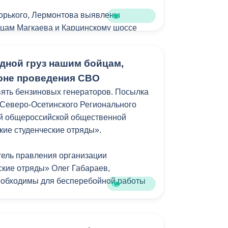
Бесплатная юридическая помощь
Горького, Лермонтова выявлены
ицам Магкаева и Карцинскому шоссе
ий не зафиксировано — отмечены лишь
ветки.
дной груз нашим бойцам,
оне проведения СВО
ять бензиновых генераторов. Посылка
Северо-Осетинского Регионального
й общероссийской общественной
кие студенческие отряды».
тель правления организации
ские отряды» Олег Габараев,
еобходимы для бесперебойной работы
 не заканчивается, мы и дальше будем