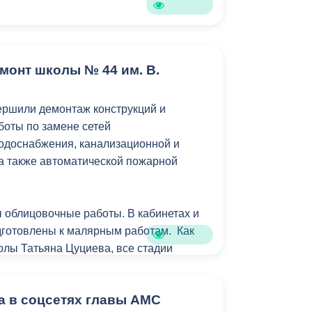
монт школы № 44 им. В.
ершили демонтаж конструкций и
боты по замене сетей
одоснабжения, канализационной и
 а также автоматической пожарной
 облицовочные работы. В кабинетах и
дготовлены к малярным работам. Как
олы Татьяна Цуциева, все стадии
 постоянным контролем.
а в соцсетях главы АМС
монта школу планируется оснастить