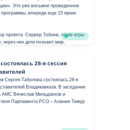
ции». Это уже восьмое проведенное
нируется в середине августа.
 программы, впереди еще 15 ярких
тор проекта Сервер Тобоев, такие игры
, через них дети познают мир,
 качества и учатся взаимодействовать
состоялась 28-я сессия
ны к телефону. Главная цель программы
авителей
етов, чтобы они вышли на свежий
м Сергея Таболова состоялась 28-я
своими сверстниками и пообщались. А
ставителей Владикавказа. В заседании
единства народов России, то решили
а АМС Вячеслав Мильдзихов и
 народов»,- отметил Сервер Тобоев.
ателя Парламента РСО – Алания Тимур
 при содействии Комитета молодежной
 культуры и спорта АМС Владикавказа.