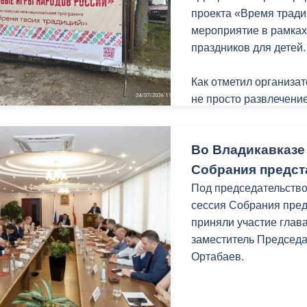
проекта «Время тради
Завершить работы пла
мероприятие в рамках
праздников для детей.
Как отметил организа
не просто развлечение
развивают физические
в команде.
Во Владикавказе 
«Дети сейчас привяза
Собрания предст
отвлечь детей от гадж
Под председательство
воздух, поиграли со 
сессия Собрания пред
так как объявлен Год 
приняли участие глав
добавить игры других
заместитель Председ
Ортабаев.
Праздник организован
политики, физической