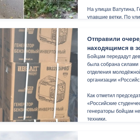
На улицах Ватутина, 
упавшие ветки. По ул
ный контроль
Выборы 2026
серьезных последств
отдельные небольшие 
Отправили очере
находящимся в з
Бойцам передадут дев
была собрана силами 
отделения молодёжно
организации «Российс
Как отметил председа
«Российские студенче
генераторы бойцам н
техники.
«На этом наша помощь