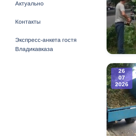
Владикавка
Актуально
Распоряжен
Контакты
ОРВ и эксп
Оценка деят
Экспресс-анкета гостя
местного с
Владикавказа
26
07
Открытые д
2026
Информация
проверок