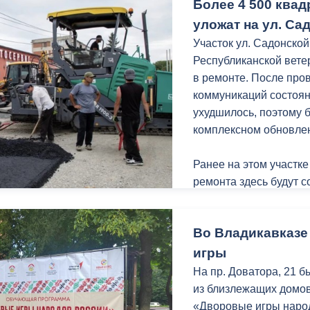
Более 4 500 ква
помогать нашим ребята
уложат на ул. Са
Отметим, администрац
Участок ул. Садонской
на передовую грузы с
Республиканской вете
питания.
в ремонте. После про
коммуникаций состоян
ухудшилось, поэтому 
комплексном обновле
Ранее на этом участке
ремонта здесь будут 
условия для пешеходо
Во Владикавказ
В настоящее время сп
асфальтобетонного п
игры
ремонтируемого участ
На пр. Доватора, 21 б
нового асфальтового 
из близлежащих домов
квадратных метров.
«Дворовые игры народ