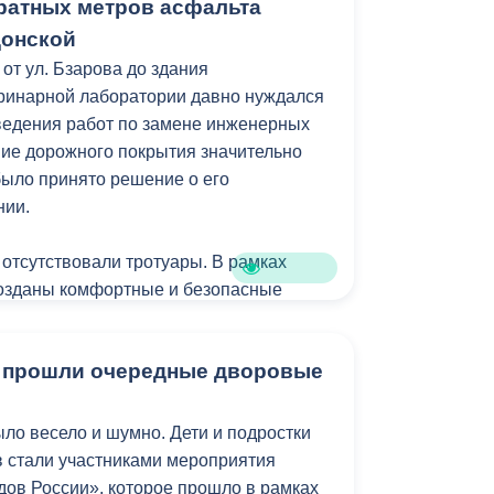
дратных метров асфальта
м», - сказал Олег Габараев.
донской
ия Владикавказа регулярно отправляет
 от ул. Бзарова до здания
 оборудованием, техникой и продуктами
ринарной лаборатории давно нуждался
ведения работ по замене инженерных
ие дорожного покрытия значительно
было принято решение о его
нии.
 отсутствовали тротуары. В рамках
созданы комфортные и безопасные
в.
е прошли очередные дворовые
ециалисты приступили к укладке
окрытия. Общая протяженность
ка превышает 400 метров, а площадь
ыло весело и шумно. Дети и подростки
покрытия составит более 4 500
 стали участниками мероприятия
ов России», которое прошло в рамках