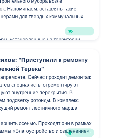
строительного мусора возле
к. Напоминаем: оставлять такие
ейнерами для твердых коммунальных
ры, установленные на территории
ы исключительно для сбора твердых
. Размещение в них или рядом с ними
ихов: "Приступили к ремонту
 старой мебели, бытовой техники и
режной Терека"
ных отходов является
капремонте. Сейчас проходит демонтаж
равонарушением.
Затем специалисты отремонтируют
цуют внутренние перекрытия. В
м подсветку ротонды. В комплекс
екущий ремонт лестничного марша.
ершить осенью. Проходят они в рамках
ммы «Благоустройство и озеленение».