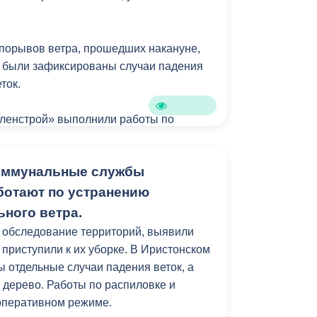
Противодействие коррупции
 порывов ветра, прошедших накануне,
Градостроительная деятельность
х были зафиксированы случаи падения
Формирование комфортной
ток.
в
городской среды
о
ленстрой» выполнили работы по
Бюджет для граждан
поваленных деревьев и веток.
Пространственные сведения
коммунальные службы
кавказа продолжает мониторинг
.
ботают по устранению
Гражданская оборона в
ьного ветра.
чрезвычайных ситуациях
 обследование территорий, выявили
Незаконное строительство
 приступили к их уборке. В Иристонском
 отдельные случаи падения веток, а
и
Информация финансового
 дерево. Работы по распиловке и
органа
оперативном режиме.