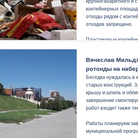
крупногабаритного и 
контейнерных площадо
отходы рядом с конт
отходов запрещено.
Пластиковые контейне
города, предназначен
коммунальных отходов
Вячеслав Мильдз
строительного мусора,
ротонды на набе
других крупногабарит
Беседка нуждалась в 
административным п
старых конструкций. 
крышу и шпиль и обли
завершение смонтируе
работ входит также т
Работы планируем зав
муниципальной програ