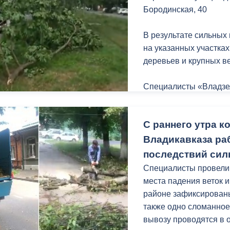
з
Бородинская, 40
ия, постановления
Кадровая политика
В результате сильных
ертиза НПА
Контактная информация
на указанных участка
ельности органов
Списки граждан, состоящих на
деревьев и крупных ве
амоуправления
учете в качестве нуждающихся 
улучшении жилищных условий п
Специалисты «Владзе
г. Владикавказ
распиловке и уборке 
С раннего утра 
Администрация Влади
городской территории
Владикавказа ра
анные
Общественное обсуждение
последствий сил
документов стратегического
планирования
Специалисты провели
места падения веток и
районе зафиксированы
 о результатах
Порядок обжалования решений 
также одно сломанное
действий органов местного
вывозу проводятся в 
самоуправления