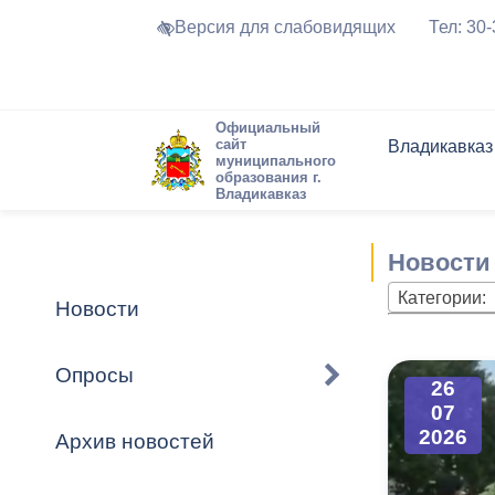
Версия для слабовидящих
Тел: 30
Официальный
сайт
Владикавказ
муниципального
образования г.
Владикавказ
Общие свед
Структура
Интернет-п
Председате
Структура
Новости
Реестры ма
Новости
Устав город
Торги и Кон
расписание
Обратная с
Комиссии
Новостная 
Актуально
Категории:
Новости
Города-поб
Программа
Противодей
Достоприме
Опросы
26
Владикавка
Формы обра
График при
07
принимаемы
2026
Архив новостей
Презентаци
рассмотрен
городского 