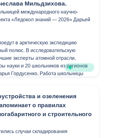
, интерактивными досками,
чеслава Мильдзихова.
й. Также новое оборудование появится
ельницей международного научно-
м залах, столовой и библиотеке», -
оекта «Ледокол знаний — 2026» Дарьей
в 1988 году, и сегодня здесь впервые в
поедут в арктическую экспедицию
олодежь и дети» проводится
ный полюс. В исследовательскую
Отметим, ремонт в учебном заведении
учшие эксперты атомной отрасли,
. Первый этап планируется завершить в
ры науки и 20 школьников из регионов
Дарья Гордусенко. Работа школьницы
ой медицине и тому, как современные
ре помогают спасать жизни.
оустройства и озеленения
едиком. Она очень увлечена и я уверен,
апоминает о правилах
ногабаритного и строительного
а владикавказской школы №27 имени
тились случаи складирования