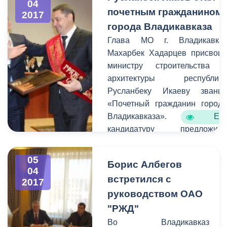
глава АМС г.
04
почетным гражданином
2017
Владикавказа Борис
города Владикавказа
Албегов. Согласно
повестке дня заслушали
Глава МО г. Владикавка
вопрос о внесении
Махарбек Хадарцев присвои
изменений в бюджет
министру строительства 
города.
архитектуры республик
Русланбеку Икаеву звани
«Почетный гражданин город
Владикавказа». Ег
кандидатуру предложил
лично председатель Совет
Федерации Федеральног
05
Борис Албегов
Собрания РФ Валентин
04
встретился с
Матвиенко. Это произошл
2017
после е
руководством ОАО
посещения реабилитационног
"РЖД"
центра для детей с диагнозо
Во Владикавказ