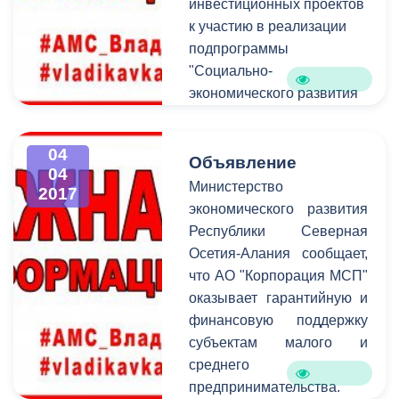
инвестиционных проектов
к участию в реализации
подпрограммы
"Социально-
экономического развития
Республики Северная
Осетия-Алания на 2016-
04
2025 годы" в рамках
Объявление
04
государственной
Министерство
2017
программы Российской
экономического развития
Федерации "Развитие
Республики Северная
Северо-Кавказского
Осетия-Алания сообщает,
федерального округа на
что АО "Корпорация МСП"
период до 2025 года".
оказывает гарантийную и
финансовую поддержку
субъектам малого и
среднего
предпринимательства.