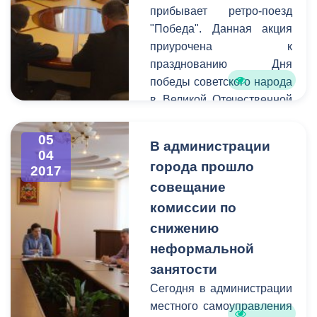
ДЦП «Ир», который Икае
прибывает ретро-поезд
построил на собственны
"Победа". Данная акция
средства.
приурочена к
празднованию Дня
победы советского народа
в Великой Отечественной
Войне. Движение
исторического подвижного
05
В администрации
состава " Победа"
04
города прошло
2017
является Всероссийской
совещание
акцией, которая
проводится уже в седьмой
комиссии по
раз и ежегодно является
снижению
ярким событием в
неформальной
преддверии праздника 9
занятости
мая.
Сегодня в администрации
местного самоуправления