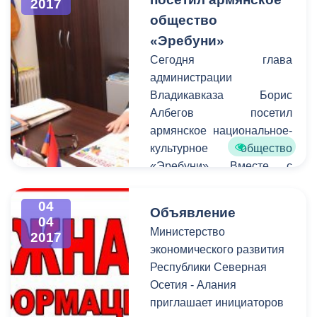
2017
федеральной налоговой
общество
службы, МВД,
«Эребуни»
пенсионного фонда,
Сегодня глава
соответствующих
администрации
структурных
Владикавказа Борис
подразделений
Албегов посетил
администрации.
армянское национальное-
культурное общество
«Эребуни». Вместе с
представителями
организации он обсудил
04
Объявление
планы развития
04
Министерство
2017
организации и ее важную
экономического развития
роль в жизни города.
Республики Северная
Осетия - Алания
приглашает инициаторов