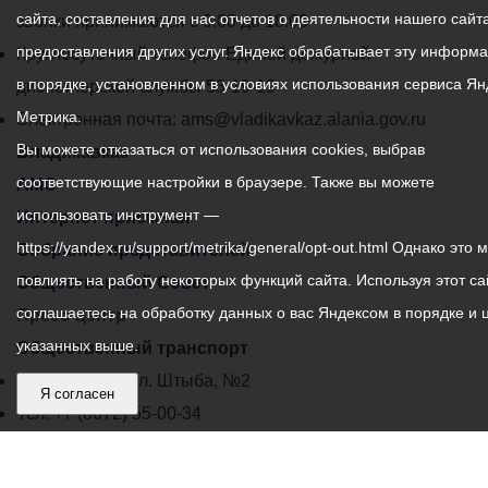
сайта, составления для нас отчетов о деятельности нашего сайта
администрации
звонки принимаются с 9:00 до 18:00
предоставления других услуг. Яндекс обрабатывает эту информ
местного
Круглосуточный телефон Единой дежурной
в порядке, установленном в условиях использования сервиса Ян
самоуправления
диспетчерской службы
53-19-19
Метрика.
города
Электронная почта:
ams@vladikavkaz.alania.gov.ru
Вы можете отказаться от использования cookies, выбрав
Владикавказ:
Владикавказ
соответствующие настройки в браузере. Также вы можете
АМС
использовать инструмент —
Интернет приемная
https://yandex.ru/support/metrika/general/opt-out.html Однако это 
Собрание представителей
повлиять на работу некоторых функций сайта. Используя этот са
Общественный Совет
соглашаетесь на обработку данных о вас Яндексом в порядке и 
Пресс-центр
указанных выше.
Общественный транспорт
Владикавказ, пл. Штыба, №2
Я согласен
Тел:
+7 (8672) 55-00-34
Главный редактор: Биазарти Д. К.
Свидетельство о регистрации СМИ ЭЛ № ФС 77 –