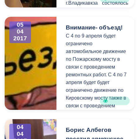
г.Владикавкза состоялось
совещание
межведомственной
05
комиссии по организации
Внимание- объезд!
04
мероприятий,
C 4 по 9 апреля будет
2017
направленных на
ограничено
снижение неформальной
автомобильное движение
занятости. В ходе
по Пожарскому мосту в
обсуждения были
связи с проведением
подведены итоги
ремонтных работ. С 4 по 7
проделанной в 2016 году
апреля будет будет
работы, а также
ограничено движение по
утверждён план
Кировскому мосту также в
предстоящих
связи с проведением
мероприятий. Участие в
ремонтных работ.
совещании приняли
04
представители
Борис Албегов
04
прокуратуры,
посетил армянское