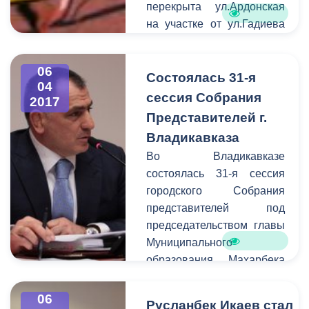
перекрыта ул.Ардонская
на участке от ул.Гадиева
до Ш.Руставели.
06
Состоялась 31-я
04
сессия Собрания
2017
Представителей г.
Владикавказа
Во Владикавказе
состоялась 31-я сессия
городского Собрания
представителей под
председательством главы
Муниципального
образования Махарбека
Хадарцева. В работе
сессии принял участие
06
Русланбек Икаев стал