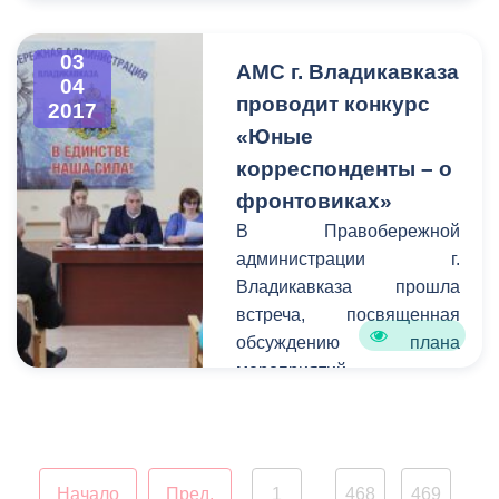
03
АМС г. Владикавказа
04
проводит конкурс
2017
«Юные
корреспонденты – о
фронтовиках»
В Правобережной
администрации г.
Владикавказа прошла
встреча, посвященная
обсуждению плана
мероприятий,
приуроченных к
празднованию Дня
Победы Советского
народа над фашистской
Начало
Пред.
1
468
469