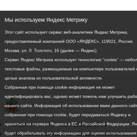
Мы используем Яндекс Метрику
Этот сайт использует сервис веб-аналитики Яндекс Метрика,
предоставляемый компанией ООО «ЯНДЕКС», 119021, Россия,
Москва, ул. Л. Толстого, 16 (далее — Яндекс).
Сервис Яндекс Метрика использует технологию “cookie” — небо
текстовые файлы, размещаемые на компьютере пользователей 
целью анализа их пользовательской активности.
Собранная при помощи cookie информация не может
идентифицировать вас, однако может помочь нам улучшить рабо
нашего сайта. Информация об использовании вами данного сайт
собранная при помощи cookie, будет передаваться Яндексу и
храниться на сервере Яндекса в ЕС и Российской Федерации. Я
График
С понедельника по пятницу – с 9.00 до 18.00
будет обрабатывать эту информацию для оценки использования
работы
Телефон контакт-центра АМС г. Владикавказ
30-30-30