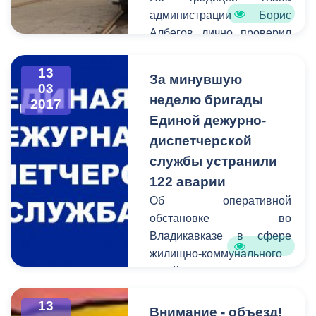
администрации Борис
Албегов лично проверил
качество выполненных
работ и дал старт
13
За минувшую
обновленному
03
неделю бригады
2017
трамвайному вагону.
Единой дежурно-
диспетчерской
службы устранили
122 аварии
Об оперативной
обстановке во
Владикавказе в сфере
жилищно-коммунального
хозяйства сообщает
Единая дежурно-
13
диспетчерская служба.
Внимание - объезд!