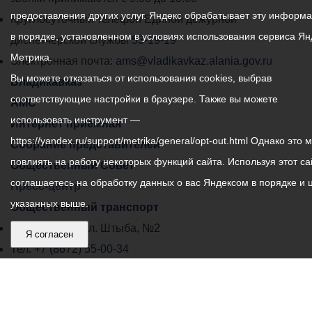
предоставления других услуг. Яндекс обрабатывает эту информ
местного
Круглосуточный телефон Единой дежурной
в порядке, установленном в условиях использования сервиса Ян
самоуправления
диспетчерской службы
53-19-19
Метрика.
города
Электронная почта:
ams@vladikavkaz.alania.gov.ru
Вы можете отказаться от использования cookies, выбрав
Владикавказ:
Владикавказ
соответствующие настройки в браузере. Также вы можете
АМС
использовать инструмент —
Интернет приемная
https://yandex.ru/support/metrika/general/opt-out.html Однако это 
Собрание представителей
повлиять на работу некоторых функций сайта. Используя этот са
Общественный Совет
соглашаетесь на обработку данных о вас Яндексом в порядке и 
Пресс-центр
указанных выше.
Общественный транспорт
Владикавказ, пл. Штыба, №2
Я согласен
Тел:
+7 (8672) 55-00-34
Главный редактор: Биазарти Д. К.
Свидетельство о регистрации СМИ ЭЛ № ФС 77 –
75258 от 07.03.2019 выданное Федеральной Службой