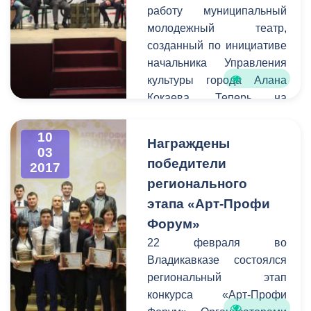
работу муниципальный
г. Владикавказ имела
молодежный театр,
возможность
созданный по инициативе
предупредить остальных
начальника Управления
граждан города о
культуры города Алана
временных неудобствах
Кокаева. Теперь на
для передвижения на тех
площадке центра
или иных улицах.
им.Хетагурова на улице
10
Награждены
Павленко молодые
03
победители
2017
актеры и режиссеры
регионального
смогут воплощать свои
самые смелые творческие
этапа «Арт-Профи
идеи и замыслы.
Форум»
Накануне на этой сцене
22 февраля во
прошло первое
Владикавказе состоялся
мероприятие - премьера
региональный этап
спектакля «Лейтенант с
конкурса «Арт-Профи
острова Инишмор»