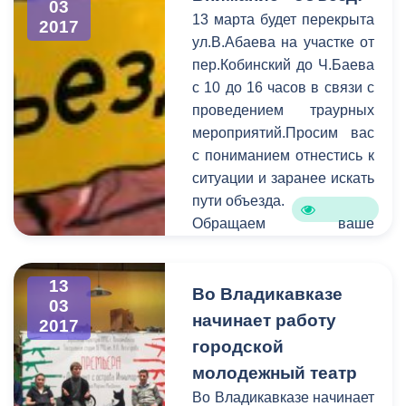
03
В период c 6 по 13 марта
13 марта будет перекрыта
2017
на горячую линию единой
ул.В.Абаева на участке от
дежурно-диспетчерской
пер.Кобинский до Ч.Баева
службы поступило 122
с 10 до 16 часов в связи с
обращения. В
проведением траурных
оперативном порядке
мероприятий.Просим вас
специалисты выезжают на
с пониманием отнестись к
аварийные места и
ситуации и заранее искать
устраняют проблемы в
пути объезда.
сфере ЖКХ.
Обращаем ваше
внимание на то, что
необходимо
13
своевременно сообщать
Во Владикавказе
03
информацию о
начинает работу
2017
планируемом перекрытии
городской
в администрацию города.
молодежный театр
Смысл этого оповещения
Во Владикавказе начинает
состоит в том, чтобы АМС