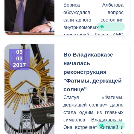
Бориса Албегова
обсуждался вопрос
санитарного состояния
внутридомовых
территорий. Глава АМС
призвал руководителей
проводить работу с
09
Во Владикавказе
жителями
03
началась
2017
многоквартирных домов.
реконструкция
Так как вышеуказанные
территории являются
"Фатимы, держащей
зоной ответственности
солнце"
управляющих компаний
Статуя «Фатимы,
совместно,
держащей солнце» давно
администрация города по
стала одним из главных
закону не имеет права
символов Владикавказа.
наводить на них порядок.
Она встречает жителей и