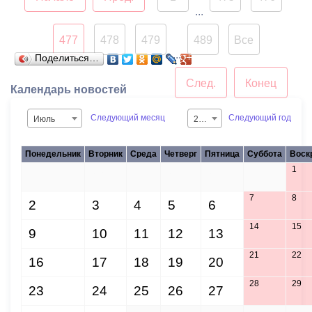
...
477
478
479
489
Все
...
Поделиться…
След.
Конец
Календарь новостей
Следующий месяц
Следующий год
Июль
2015
Понедельник
Вторник
Среда
Четверг
Пятница
Суббота
Воск
1
25
26
27
28
29
30
7
8
2
3
4
5
6
14
15
9
10
11
12
13
21
22
16
17
18
19
20
28
29
23
24
25
26
27