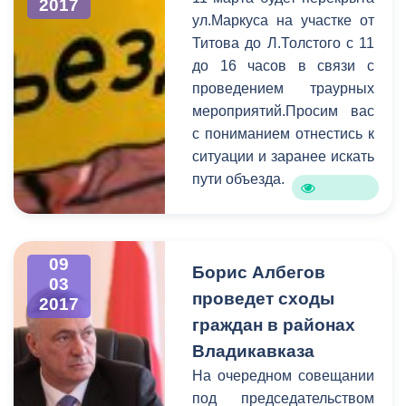
выяснения проблем, с
2017
ул.Маркуса на участке от
которыми пришли
Титова до Л.Толстого с 11
горожане, к разговору
до 16 часов в связи с
были приглашены
проведением траурных
руководители структурных
мероприятий.Просим вас
подразделений АМС.
с пониманием отнестись к
Самыми актуальными в
ситуации и заранее искать
ходе приема стали
пути объезда.
коммунальные и
жилищные проблемы,
вопросы социальной
сферы, поддержка
09
Борис Албегов
начинающих
03
предпринимателей, а
проведет сходы
2017
также благоустройство
граждан в районах
городских территорий.
Владикавказа
На очередном совещании
под председательством