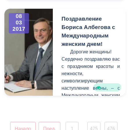
гостей северо-осетинской
столицы у въезда в город
стороны города Беслана.
08
Поздравление
03
К сожалению, в последние
Бориса Албегова с
2017
годы вид сооружения
Международным
оставлял желать лучшего -
женским днем!
оно пострадало от
коррозии, стала заметной
Дорогие женщины!
усталость металла.
Сердечно поздравляю вас
с праздником красоты и
нежности,
символизирующим
наступление весны, – с
Международным женским
днем!
Начало
Пред.
1
475
476