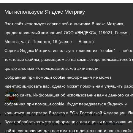
Мы используем Яндекс Метрику
Этот сайт использует сервис веб-аналитики Яндекс Метрика,
предоставляемый компанией ООО «ЯНДЕКС», 119021, Россия,
Москва, ул. Л. Толстого, 16 (далее — Яндекс).
Сервис Яндекс Метрика использует технологию “cookie” — небо
текстовые файлы, размещаемые на компьютере пользователей 
целью анализа их пользовательской активности.
Собранная при помощи cookie информация не может
идентифицировать вас, однако может помочь нам улучшить рабо
нашего сайта. Информация об использовании вами данного сайт
собранная при помощи cookie, будет передаваться Яндексу и
храниться на сервере Яндекса в ЕС и Российской Федерации. Я
График
С понедельника по пятницу – с 9.00 до 18.00
будет обрабатывать эту информацию для оценки использования
работы
Телефон контакт-центра АМС г. Владикавказ
30-30-30
сайта, составления для нас отчетов о деятельности нашего сайта
администрации
звонки принимаются с 9:00 до 18:00