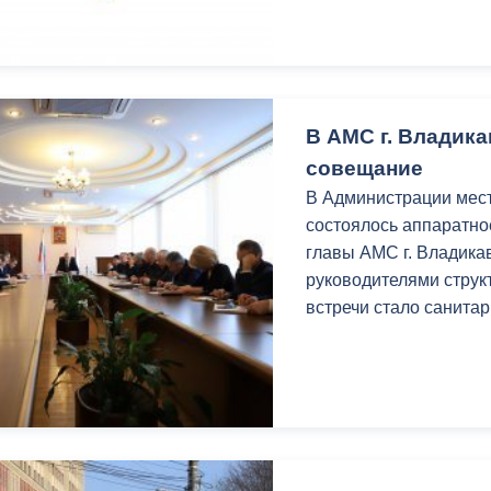
ный контроль
Выборы 2026
В АМС г. Владик
совещание
В Администрации мес
состоялось аппаратно
главы АМС г. Владика
руководителями струк
встречи стало санита