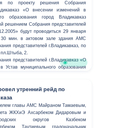
ия по проекту решения Собрания
ладикавказ «О внесении изменений в
ого образования город Владикавказ
тый решением Собрания представителей
.12.2005» будут проводиться 29 января
 30 мин. в актовом зале здания АМС
рания представителей г.Владикавказ, по
 пл.Штыба, 2.
ания представителей г.Владикавказ «О
в Устав муниципального образования
 (Дзауджикау), принятый решением
телей г.Владикавказ от 27.12.2005»
ете «Владикавказ» №145 (2325) от
ровел утренний рейд по
кже размещен на официальном сайте
каза
авителей г.Владикавказ и АМС
телем главы АМС Майраном Тамаевым,
ladikavkaz-osetia.ru
тета ЖКХиЭ Ахсарбеком Дидаровым и
родских округов Казбеком
беком Таутиевым градоначальник