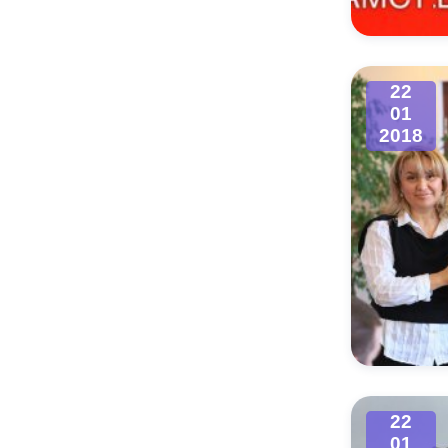
22
01
2018
22
01