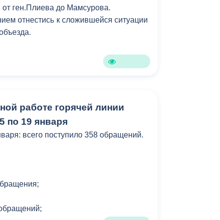
е от ген.Плиева до Мамсурова.
ием отнестись к сложившейся ситуации
 объезда.
нной работе горячей линии
5 по 19 января
нваря: всего поступило 358 обращений.
обращения;
8 обращений;