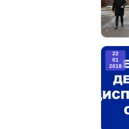
22
01
2018