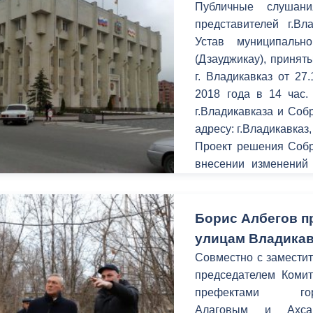
Публичные слушан
представителей г.В
Устав муниципальн
(Дзауджикау), приня
г. Владикавказ от 27
2018 года в 14 час.
г.Владикавказа и Соб
адресу: г.Владикавказ,
Проект решения Собр
внесении изменений 
город Владикавказ
Собрания представи
опубликован в газ
Борис Албегов п
28.12.2017г, а та
улицам Владикав
Собрания предст
Совместно с замести
г.Владикавказа http://v
председателем Коми
префектами го
Алаговым и Ахсар