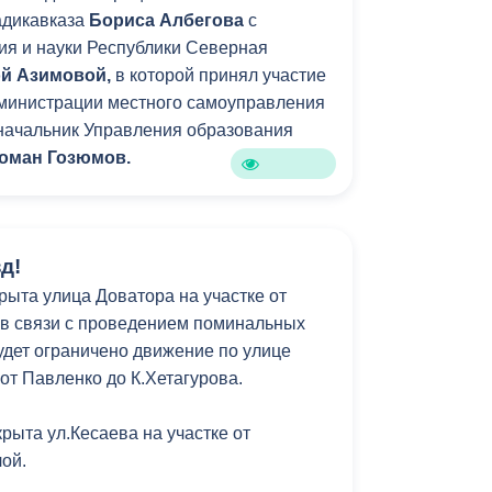
адикавказа
Бориса Албегова
с
Противодействие коррупции
я и науки Республики Северная
й Азимовой,
в которой принял участие
Градостроительная деятельность
дминистрации местного самоуправления
Формирование комфортной
начальник Управления образования
в
городской среды
оман Гозюмов.
о
Бюджет для граждан
Пространственные сведения
д!
рыта улица Доватора на участке от
Гражданская оборона в
 в связи с проведением поминальных
чрезвычайных ситуациях
удет ограничено движение по улице
от Павленко до К.Хетагурова.
Незаконное строительство
и
Информация финансового
рыта ул.Кесаева на участке от
органа
ой.