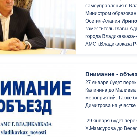
з
самоуправления г. Вл
ия, постановления
Кадровая политика
Министром образовани
Осетия-Алания
Ирино
ертиза НПА
Контактная информация
заместитель главы А
ельности органов
Списки граждан, состоящих на
города Владикавказа-
амоуправления
учете в качестве нуждающихся 
АМС г.Владикавказа
Р
улучшении жилищных условий п
г. Владикавказ
Внимание - объез
27 января будет перек
анные
Общественное обсуждение
Калинина до Малиева
документов стратегического
мероприятий. Также б
планирования
Димитрова на участке 
 о результатах
Порядок обжалования решений 
29 января будет перек
действий органов местного
Х.Мамсурова до Весел
самоуправления