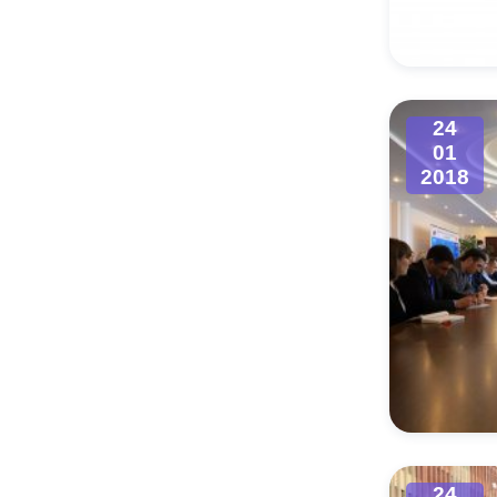
Муниципаль
24
01
2018
24