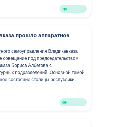
Бесплатная юридическая помощь
авказа прошло аппаратное
тного самоуправления Владикавказа
е совещание под председательством
вказа Бориса Албегова с
турных подразделений. Основной темой
рное состояние столицы республики.