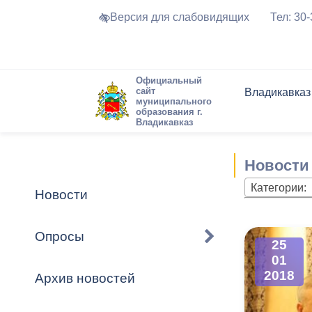
Версия для слабовидящих
Тел: 30
Официальный
сайт
Владикавказ
муниципального
образования г.
Владикавказ
Общие свед
Структура
Интернет-п
Председате
Структура
Новости
Реестры ма
Новости
Устав город
Торги и Кон
расписание
Обратная с
Комиссии
Новостная 
Актуально
Категории:
Новости
Города-поб
Программа
Противодей
Достоприме
Опросы
25
Владикавка
Формы обра
График при
01
принимаемы
2018
Архив новостей
Презентаци
рассмотрен
городского 