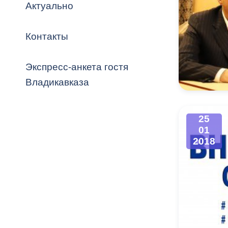
Владикавка
Актуально
Распоряжен
Контакты
ОРВ и эксп
Оценка деят
Экспресс-анкета гостя
местного с
Владикавказа
25
01
Открытые д
2018
Информация
проверок