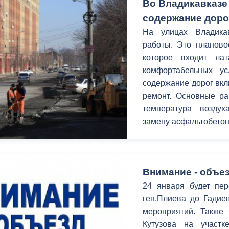
Во Владикавказе
содержание доро
На улицах Владика
работы. Это планово
которое входит ла
комфортабельных у
содержание дорог вк
ремонт. Основные ра
температура воздух
замену асфальтобетон
Внимание - объез
24 января будет пер
ген.Плиева до Гадие
мероприятий. Также 
Кутузова на участк