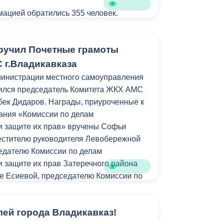
ацией обратились 355 человек.
ручил Почетные грамоты
 г.Владикавказа
министрации местного самоуправления
оился председатель Комитета ЖКХ АМС
рбек Дидаров. Награды, приуроченные к
дания «Комиссии по делам
и защите их прав» вручены Софьи
естителю руководителя Левобережной
едателю Комиссии по делам
 защите их прав Затеречного района
изе Есиевой, председателю Комиссии по
тних и защите их прав Северо-
ладикавказа.
лей города Владикавказ!