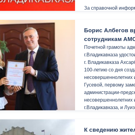
За справочной информ
Борис Албегов в
сотрудникам АМС
Почетной грамоты ад
г.Владикавказа удост
г. Владикавказа Ахса
100-летию со дня соз
несовершеннолетних 
Гусевой, первому зам
администрации-предс
несовершеннолетних и
г.Владикавказа, и Лу
делам несовершенноле
Западного района г.В
К сведению жите