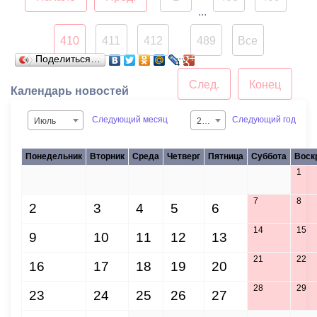
...
410
411
412
489
Все
...
Поделиться…
След.
Конец
Календарь новостей
Следующий месяц
Следующий год
Июль
2015
Понедельник
Вторник
Среда
Четверг
Пятница
Суббота
Воск
1
25
26
27
28
29
30
7
8
2
3
4
5
6
14
15
9
10
11
12
13
21
22
16
17
18
19
20
28
29
23
24
25
26
27