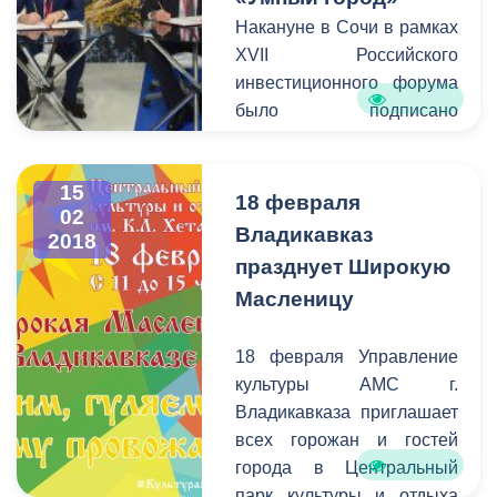
местного самоуправления
Накануне в Сочи в рамках
города Владикавказа,
XVII Российского
начальник Управления
инвестиционного форума
образования
Роман
было подписано
Гозюмов
.
трехстороннее
Соглашение о
15
сотрудничестве
18 февраля
02
Правительства
Владикавказ
2018
Республики Северная
празднует Широкую
Осетия –Алания в лице
Масленицу
Главы Республики
Северная Осетия-Алания
18 февраля Управление
Вячеслава Битарова
,
культуры АМС г.
Администрации местного
Владикавказа приглашает
самоуправления г.
всех горожан и гостей
Владикавказ в лице Главы
города в Центральный
АМС
Бориса Албегов
а и
парк культуры и отдыха