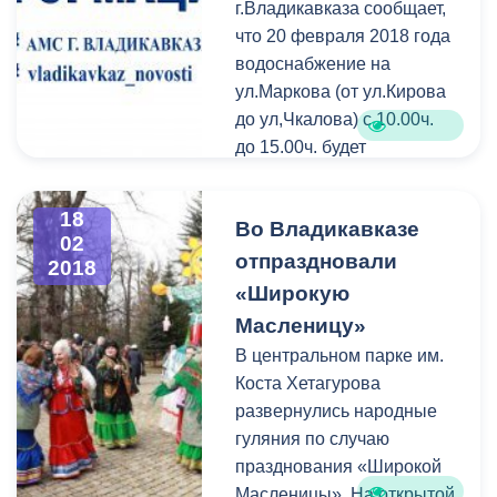
минувшую неделю было
г.Владикавказа сообщает,
выписано порядка 500
что 20 февраля 2018 года
протоколов для
водоснабжение на
последующего демонтажа
ул.Маркова (от ул.Кирова
незаконно установленных
до ул,Чкалова) с 10.00ч.
объектов.
до 15.00ч. будет
отключено в связи с
необходимостью
18
Во Владикавказе
проведения ремонтных
02
работ.
отпраздновали
2018
«Широкую
Масленицу»
В центральном парке им.
Коста Хетагурова
развернулись народные
гуляния по случаю
празднования «Широкой
Масленицы». На открытой