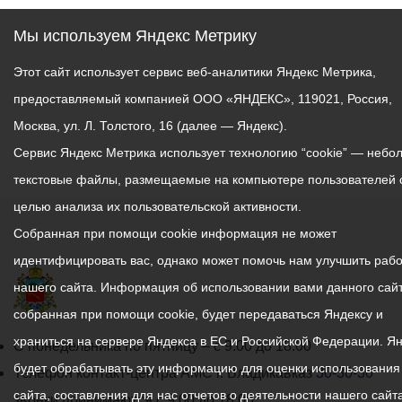
Мы используем Яндекс Метрику
Этот сайт использует сервис веб-аналитики Яндекс Метрика,
предоставляемый компанией ООО «ЯНДЕКС», 119021, Россия,
Москва, ул. Л. Толстого, 16 (далее — Яндекс).
Сервис Яндекс Метрика использует технологию “cookie” — небо
текстовые файлы, размещаемые на компьютере пользователей 
целью анализа их пользовательской активности.
Собранная при помощи cookie информация не может
идентифицировать вас, однако может помочь нам улучшить рабо
нашего сайта. Информация об использовании вами данного сайт
собранная при помощи cookie, будет передаваться Яндексу и
храниться на сервере Яндекса в ЕС и Российской Федерации. Я
График
С понедельника по пятницу – с 9.00 до 18.00
будет обрабатывать эту информацию для оценки использования
работы
Телефон контакт-центра АМС г. Владикавказ
30-30-30
сайта, составления для нас отчетов о деятельности нашего сайта
администрации
звонки принимаются с 9:00 до 18:00