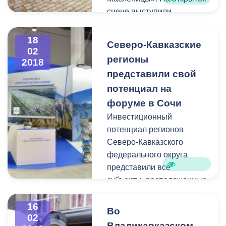
сцене выступили
танцевальные и
музыкальные коллективы,
18
Северо-Кавказские
было разыграно
02
регионы
2018
множество
представили свой
театрализованных
представлений.
потенциал на
форуме в Сочи
Инвестиционный
потенциал регионов
Северо-Кавказского
федерального округа
представили все
субъекты, расположенные
на его территории.
Знаковым в этот раз стало
16
Во
02
повышение интереса к
Владикавказском