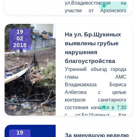
ул.Владивостокская на
участке от Архонского
шоссе до
Владикавказской.
19
Просим Вас с пониманием
На ул. Бр.Щукиных
02
отнестись к сложившейся
выявлены грубые
2018
ситуации и заранее искать
нарушения
пути объезда.
благоустройства
Утренний объезд города
главы АМС
Владикавказа Бориса
Албегова с целью
контроля санитарного
состояния начался в 7:30
с ул.Бр.Щукиных. Как
выяснилось в ходе рейда,
владельцы
19
За минувшую неделю