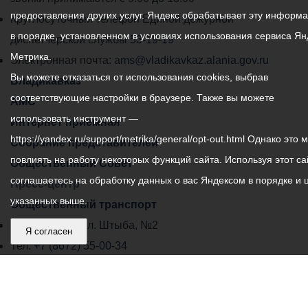
предоставления других услуг. Яндекс обрабатывает эту информ
местного
Круглосуточный телефон Единой дежурной
в порядке, установленном в условиях использования сервиса Ян
самоуправления
диспетчерской службы
53-19-19
Метрика.
города
Электронная почта:
ams@vladikavkaz.alania.gov.ru
Вы можете отказаться от использования cookies, выбрав
Владикавказ:
Владикавказ
соответствующие настройки в браузере. Также вы можете
АМС
использовать инструмент —
Интернет приемная
https://yandex.ru/support/metrika/general/opt-out.html Однако это 
Собрание представителей
повлиять на работу некоторых функций сайта. Используя этот са
Общественный Совет
соглашаетесь на обработку данных о вас Яндексом в порядке и 
Пресс-центр
указанных выше.
Общественный транспорт
Владикавказ, пл. Штыба, №2
Я согласен
Тел:
+7 (8672) 55-00-34
Главный редактор: Биазарти Д. К.
Свидетельство о регистрации СМИ ЭЛ № ФС 77 –
75258 от 07.03.2019 выданное Федеральной Службой