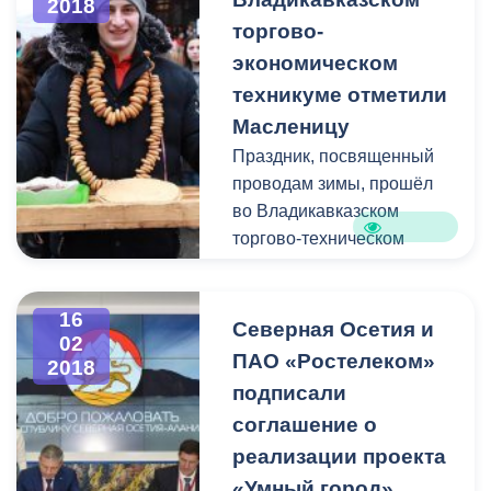
2018
развитию
торгово-
межрегионального
экономическом
сотрудничества.
техникуме отметили
Масленицу
Праздник, посвященный
проводам зимы, прошёл
во Владикавказском
торгово-техническом
техникуме. В
традиционном
16
мероприятии приняли
Северная Осетия и
02
участие глава
ПАО «Ростелеком»
2018
Администрации местного
подписали
самоуправления
соглашение о
г.Владикавказа
Борис
реализации проекта
Албегов
и з
аместитель
главы Администрации
«Умный город»