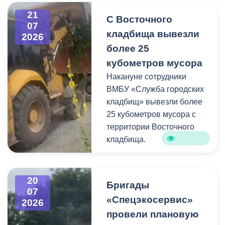
информацию про места и
21
С Восточного
способы утилизации
07
кладбища вывезли
крупногабаритного и
2026
строительного мусора.
более 25
кубометров мусора
Накануне сотрудники
ВМБУ «Служба городских
кладбищ» вывезли более
25 кубометров мусора с
территории Восточного
кладбища.
В период уборки мест
захоронений посетители
20
Бригады
нередко складируют
07
«Спецэкосервис»
2026
растительные и другие
провели плановую
отходы на смежных