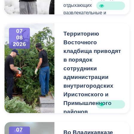
отдыхающих
развлекательные и
спортивные мероприятия.
07
Территорию
08
Восточного
2026
кладбища приводят
в порядок
сотрудники
администрации
внутригородских
Иристонского и
Примышленного
районов
Владикавказа
Чтобы избежать
07
Во Владикавказе