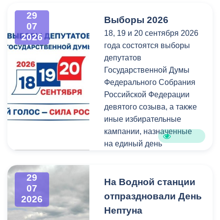
администрация
всех, кто любит и ценит
29
Выборы 2026
Владикавказа обещала,
богатейшее культурное
07
18, 19 и 20 сентября 2026
что льгота сохранится и
наследие нашей великой
2026
года состоятся выборы
будет предоставляться в
России.
депутатов
рамках нового
Государственной Думы
нормативного порядка.
Федерального Собрания
Изменения были связаны
Российской Федерации
с тем, что в начале 2026
девятого созыва, а также
года полномочия по
иные избирательные
организации
кампании, назначенные
пассажирских перевозок
на единый день
перешли в
голосования.
республиканский Комитет
по транспорту.
29
Ознакомиться со списками
На Водной станции
07
избирательных участков,
отпраздновали День
2026
их номерами и границами,
Нептуна
адресами помещений для