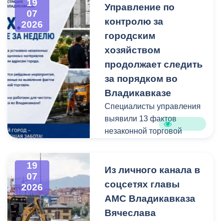
19
Управление по
администрацию
07
контролю за
Владикавказа с просьбой
2026
привести в порядок
городским
межквартальный проезд.
хозяйством
Работы выполнены:
продолжает следить
наиболее разрушенный
за порядком во
участок полностью
Владикавказе
заасфальтирован, на
Специалисты управления
остальных проведен
выявили 13 фактов
ямочный ремонт.
незаконной торговой
деятельности
В адрес главы МО – АМС
г. Владикавказа
19
Выявлено нарушение
Из личного канала в
Вячеслава Мильдзихова
07
сроков восстановления
поступило письмо, в
соцсетях главы
2026
асфальтового покрытия
котором жители
АМС Владикавказа
на пересечении ул.
благодарят городские
Вячеслава
Минина и ул.
службы за оперативную