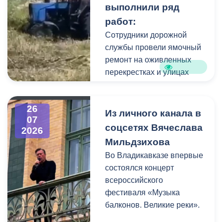
выполнили ряд
коммунальщики привели в
работ:
порядок и прилегающую
территорию, полностью
Сотрудники дорожной
очистив площадь вокруг
службы провели ямочный
памятника.
ремонт на оживленных
перекрестках и улицах
города. В частности, на
Архонском круге, по
26
улицам Весенняя,
Из личного канала в
07
Кырджалийская,
соцсетях Вячеслава
2026
Первомайская,
Мильдзихова
Барбашова,
Во Владикавказе впервые
Комсомольская.
состоялся концерт
всероссийского
фестиваля «Музыка
балконов. Великие реки».