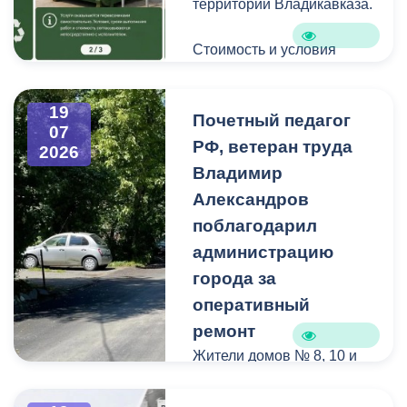
территории Владикавказа.
Стоимость и условия
вывоза уточняйте по
указанным телефонам.
19
Почетный педагог
07
РФ, ветеран труда
2026
Владимир
Александров
поблагодарил
администрацию
города за
оперативный
ремонт
Жители домов № 8, 10 и
12 по улице Иристонской
обратились в