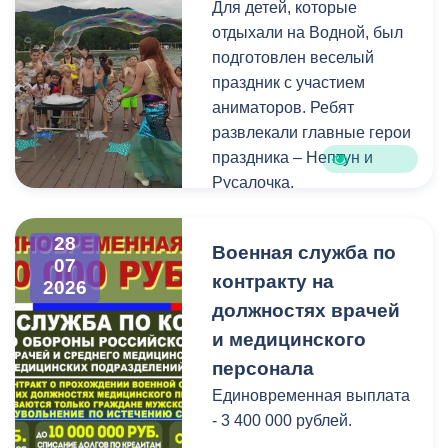
Для детей, которые
голосования, местами
отдыхали на Водной, был
нахождения участковых
подготовлен веселый
избирательных комиссий,
праздник с участием
а также номерами
аниматоров. Ребят
телефонов участковых
развлекали главные герои
избирательных комиссий
праздника – Нептун и
можно по ссылке:
Русалочка.
Как отметил заведующий
28
Военная служба по
Водной станцией Георгий
07
контракту на
Цгоев, празднование Дня
2026
Нептуна - уже старая
должностях врачей
добрая традиция.
и медицинского
персонала
В завершение праздника
Единовременная выплата
детей угостили
- 3 400 000 рублей.
сладостями.