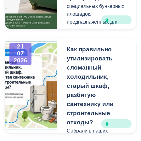
техники и других
Работы планируем
специальных бункерных
крупногабаритных
завершить осенью.
площадок,
отходов является
Проходят они в рамках
предназначенных для
административным
муниципальной
размещения
правонарушением.
программы
крупногабаритных
«Благоустройство и
отходов и строительного
21
Как правильно
07
озеленение».
мусора небольшого
утилизировать
2026
объема.
сломанный
холодильник,
Бункерные площадки
расположены по
старый шкаф,
следующим адресам:
разбитую
сантехнику или
строительные
отходы?
Собрали в наших
карточках всю полезную