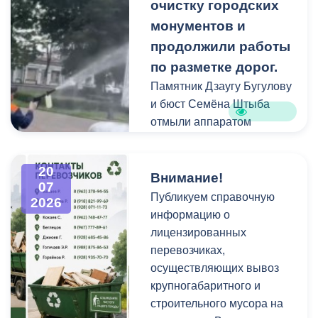
площадках и вдоль
очистку городских
проездов, что затрудняет
монументов и
работу
продолжили работы
специализированной
по разметке дорог.
техники.
Памятник Дзаугу Бугулову
и бюст Семёна Штыба
отмыли аппаратом
высокого давления и
специальными моющими
20
средствами. Такой подход
Внимание!
07
позволяет эффективно
Публикуем справочную
2026
смыть накопившуюся
информацию о
уличную пыль, налет и
лицензированных
копоть, не повреждая
перевозчиках,
структуру камня.
осуществляющих вывоз
крупногабаритного и
строительного мусора на