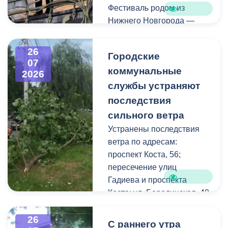
Фестиваль родом из
Нижнего Новгорода —
города, где в 2023 году
впервые прошли
26
Городские
концерты на балконах
07
коммунальные
исторических зданий.
2026
Проект быстро стал
службы устраняют
культурной визитной
последствия
карточкой региона, а
сильного ветра
сегодня его география
Устранены последствия
расширяется, объединяя
ветра по адресам:
разные города России.
проспект Коста, 56;
пересечение улиц
Во Владикавказе концерт
Гадиева и проспекта
прошел на балконе
Коста; ул. Бородинская, 40
особняка Ходякова. Для
жителей и гостей города
В результате сильных
26
С раннего утра
выступил солист