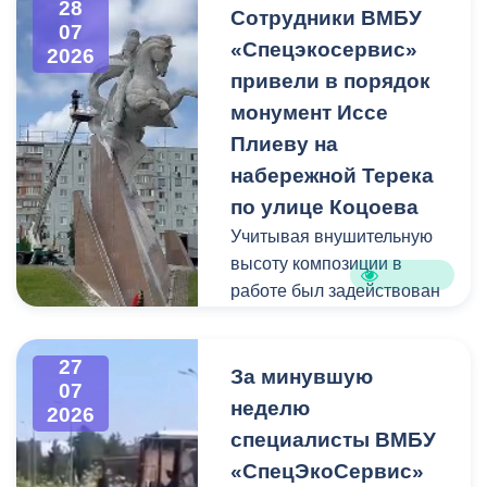
28
квадратных метра и весом
Сотрудники ВМБУ
07
около 53 тонн.
«Спецэкосервис»
2026
привели в порядок
Для предотвращения
монумент Иссе
возможной чрезвычайной
Плиеву на
ситуации Комиссия по
набережной Терека
предупреждению и
ликвидации ЧС ввела
по улице Коцоева
режим повышенной
Учитывая внушительную
готовности и
высоту композиции в
организовала комплекс
работе был задействован
неотложных мероприятий.
автоподъемник и аппарат
высокого давления.
27
Фигуру всадника и
За минувшую
07
постамент отмыли от
неделю
2026
накопившейся пыли.
специалисты ВМБУ
«СпецЭкоСервис»
Одновременно