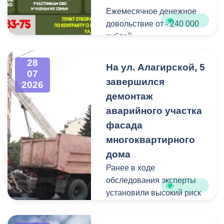
Ежемесячное денежное
Мероприятие
довольствие от - 240 000
организовано ВМБУК
рублей.
«Радуга».
Списание долго по
28
На ул. Алагирской, 5
07
кредитам участникам СВО
завершился
2026
до - 10 000 000 рублей.
демонтаж
аварийного участка
Рассматриваются
кандидаты мужского пола
фасада
на должности
многоквартирного
медицинского персонала.
дома
Ранее в ходе
Пункт отбора на военную
обследования эксперты
службу по контракту г.
установили высокий риск
Владикавказ, ул. Титова,
обрушения конструкции
д. 5.
площадью 362