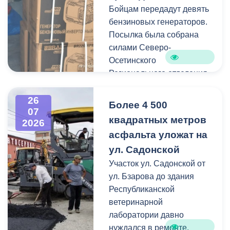
Бойцам передадут девять
Работы по распиловке и
бензиновых генераторов.
вывозу проводятся в
Посылка была собрана
оперативном режиме.
силами Северо-
Осетинского
На улицах Ватутина,
Регионального отделения
Горького, Лермонтова
молодёжной
выявлены упавшие ветки.
общероссийской
26
По улицам Магкаева и
Более 4 500
07
общественной
Карцинскому шоссе
квадратных метров
2026
организации «Российские
серьезных последствий не
асфальта уложат на
студенческие отряды».
зафиксировано —
ул. Садонской
отмечены лишь отдельные
Как отметил председатель
Участок ул. Садонской от
небольшие ветки.
правления организации
ул. Бзарова до здания
«Российские студенческие
Республиканской
отряды» Олег Габараев,
ветеринарной
генераторы бойцам
лаборатории давно
необходимы для
нуждался в ремонте.