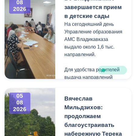
08
загущения территории
завершается прием
2026
дикорастущими
в детские сады
деревьями,
На сегодняшний день
муниципальные служащие
Управление образования
с утра косят, пилят
АМС Владикавказа
поросль между
выдало около 1,6 тыс.
захоронениями и
направлений.
собирают скошенную
траву.
Для удобства родителей
выдача направлений
была организована таким
образом, чтобы избежать
05
Вячеслав
очередей и долгого
08
Мильдзихов:
ожидания.
2026
продолжаем
Прием в детские сады
благоустраивать
начался 15 июля и
набережную Терека