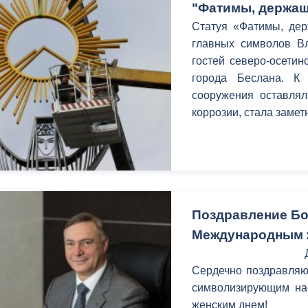
"Фатимы, держащ
Статуя «Фатимы, дер
главных символов Вл
гостей северо-осетин
города Беслана. К
сооружения оставлял
коррозии, стала замет
Поздравление Бо
Международным 
Сердечно поздравляю 
символизирующим на
женским днем!