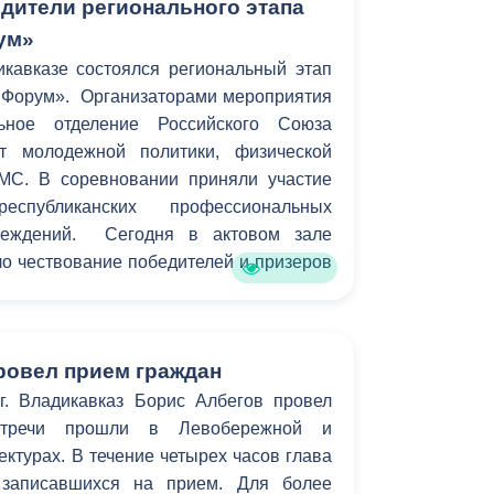
дители регионального этапа
ум»
кавказе состоялся региональный этап
 Форум». Организаторами мероприятия
льное отделение Российского Союза
т молодежной политики, физической
МС. В соревновании приняли участие
еспубликанских профессиональных
чреждений. Сегодня в актовом зале
о чествование победителей и призеров
ровел прием граждан
. Владикавказ Борис Албегов провел
стречи прошли в Левобережной и
турах. В течение четырех часов глава
 записавшихся на прием. Для более