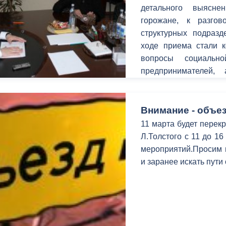
детального выясн
горожане, к разго
структурных подраз
ходе приема стали 
вопросы социальн
предпринимателей, 
территорий.
Внимание - объез
11 марта будет перекр
Л.Толстого с 11 до 1
мероприятий.Просим в
и заранее искать пути