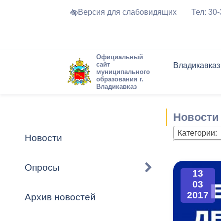
Версия для слабовидящих
Тел: 30
Официальный
сайт
Владикавказ
муниципального
образования г.
Владикавказ
Общие свед
Структура
Интернет-п
Председате
Структура
Новости
Реестры ма
Новости
Устав город
Торги и Кон
расписание
Обратная с
Комиссии
Новостная 
Актуально
Категории:
Новости
Города-поб
Программа
Противодей
Достоприме
Опросы
13
Владикавка
Формы обра
График при
03
принимаемы
2017
Архив новостей
Презентаци
рассмотрен
городского 