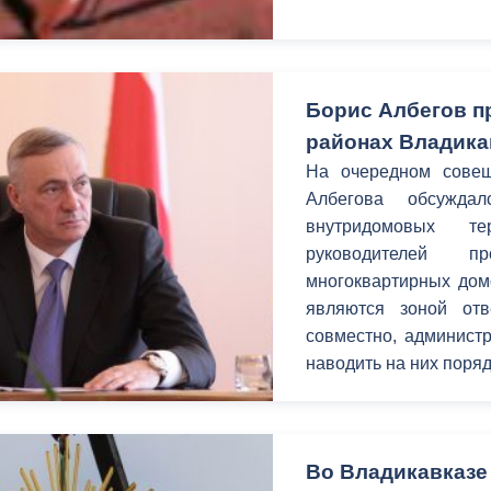
Борис Албегов п
районах Владика
На очередном совещ
Албегова обсуждал
внутридомовых т
руководителей 
многоквартирных дом
являются зоной отв
совместно, администр
наводить на них поряд
Во Владикавказе