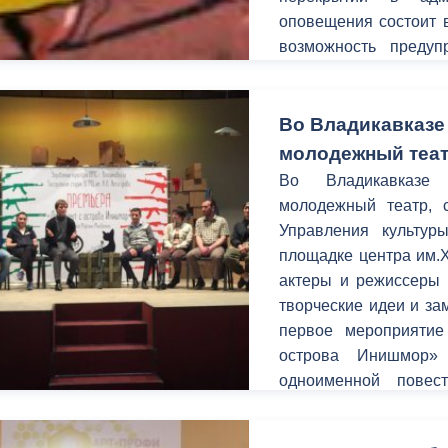
оповещения состоит в
возможность предуп
ный контроль
Выборы 2026
временных неудобств
улицах.
Во Владикавказе
молодежный теа
Во Владикавказе 
молодежный театр, 
Управления культур
площадке центра им.
актеры и режиссеры 
творческие идеи и за
первое мероприятие
острова Инишмор»
одноименной повес
Макдонаха.