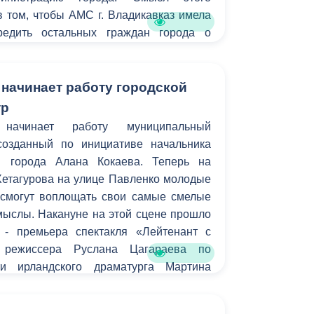
Бесплатная юридическая помощь
 том, чтобы АМС г. Владикавказ имела
редить остальных граждан города о
ах для передвижения на тех или иных
 начинает работу городской
тр
начинает работу муниципальный
созданный по инициативе начальника
ы города Алана Кокаева. Теперь на
Хетагурова на улице Павленко молодые
смогут воплощать свои самые смелые
мыслы. Накануне на этой сцене прошло
 - премьера спектакля «Лейтенант с
 режиссера Руслана Цагараева по
ти ирландского драматурга Мартина