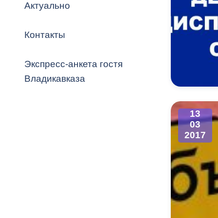
Владикавка
Актуально
Распоряжен
Контакты
ОРВ и эксп
Оценка деят
Экспресс-анкета гостя
местного с
Владикавказа
13
03
Открытые д
2017
Информация
проверок