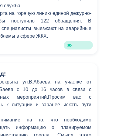
я служба.
Противодействие коррупции
арта на горячую линию единой дежурно-
ужбы поступило 122 обращения. В
Градостроительная деятельность
 специалисты выезжают на аварийные
Формирование комфортной
роблемы в сфере ЖКХ.
в
городской среды
о
Бюджет для граждан
Пространственные сведения
д!
рекрыта ул.В.Абаева на участке от
Гражданская оборона в
.Баева с 10 до 16 часов в связи с
чрезвычайных ситуациях
рных мероприятий.Просим вас с
ь к ситуации и заранее искать пути
Незаконное строительство
и
Информация финансового
нимание на то, что необходимо
органа
бщать информацию о планируемом
инистрацию города. Смысл этого