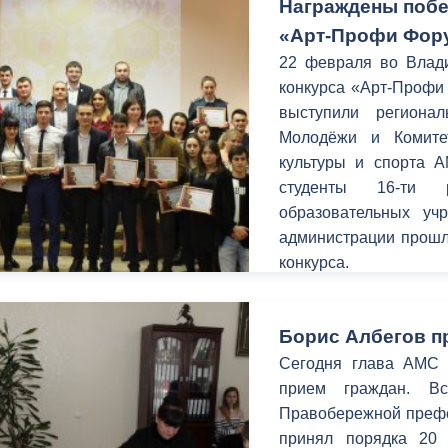
Награждены побе
«Арт-Профи Фор
22 февраля во Влади
конкурса «Арт-Профи
выступили региона
Молодёжи и Комите
культуры и спорта А
студенты 16-ти р
образовательных у
администрации прошл
конкурса.
Борис Албегов п
Сегодня глава АМС г
прием граждан. В
Правобережной префек
принял порядка 20