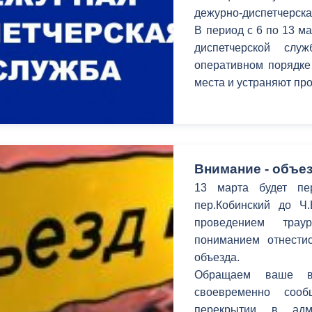
з
дежурно-диспетчерска
ия, постановления
Кадровая политика
В период c 6 по 13 м
диспетчерской сл
ертиза НПА
Контактная информация
оперативном порядке
ельности органов
Списки граждан, состоящих на
места и устраняют п
амоуправления
учете в качестве нуждающихся 
улучшении жилищных условий п
г. Владикавказ
Внимание - объез
13 марта будет пе
анные
Общественное обсуждение
пер.Кобинский до Ч
документов стратегического
проведением трау
планирования
пониманием отнестис
объезда.
 о результатах
Порядок обжалования решений 
Обращаем ваше в
действий органов местного
своевременно соо
самоуправления
перекрытии в адм