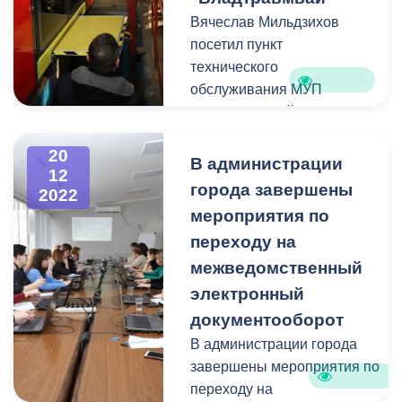
его идейных
Вячеслав Мильдзихов
вдохновителей, в
посетил пункт
частности, Казбека
технического
Умаровича Таутиева
обслуживания МУП
(руководитель
"Владтравмвай", куда
общественной
поступил очередной
организации «За наш
20
трамвай из
Владикавказ!»), и всех
В администрации
12
Екатеринбурга.
участников за
города завершены
2022
проделанную большую
мероприятия по
О характеристиках и
работу, творческий подход
переходу на
преимуществах новых
и любовь к родному
межведомственный
вагонов главе города
городу.
рассказал начальник
электронный
участка сервисного
документооборот
обслуживания АО
В администрации города
«Уралтрансмаш»
завершены мероприятия по
Владимир Желтоногов.
переходу на