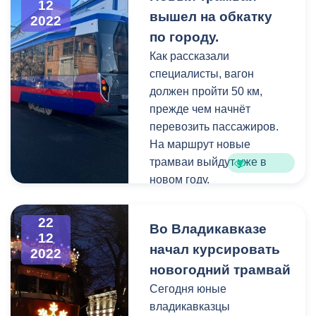
12
педагоги детской
вышел на обкатку
не с пустыми руками, а с
2022
музыкальной школы № 1
подарками. В преддверии
по городу.
имени П. И. Чайковского
самого чудесного и
Как рассказали
при содействии
волшебного праздника я
специалисты, вагон
Управления культуры
желаю вам добра. Любите
должен пройти 50 км,
администрации
своих родителей,
прежде чем начнёт
Владикавказа.
слушайте их. А вам,
перевозить пассажиров.
дорогие родители, желаю
На маршрут новые
терпения воспитать
трамваи выйдут уже в
настоящих, достойных
новом году.
общества людей», - сказал
Вячеслав Мильдзихов.
22
Во Владикавказе
Мероприятия пройдут с 24
12
декабря по 8 января в
начал курсировать
2022
театрах республики. В
новогодний трамвай
конце праздничного
Сегодня юные
мероприятия каждый
владикавказцы