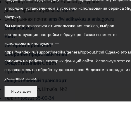
местного
Круглосуточный телефон Единой дежурной
в порядке, установленном в условиях использования сервиса Ян
самоуправления
диспетчерской службы
53-19-19
Метрика.
города
Электронная почта:
ams@vladikavkaz.alania.gov.ru
Вы можете отказаться от использования cookies, выбрав
Владикавказ:
Владикавказ
соответствующие настройки в браузере. Также вы можете
АМС
использовать инструмент —
Интернет приемная
https://yandex.ru/support/metrika/general/opt-out.html Однако это 
Собрание представителей
повлиять на работу некоторых функций сайта. Используя этот са
Общественный Совет
соглашаетесь на обработку данных о вас Яндексом в порядке и 
Пресс-центр
указанных выше.
Общественный транспорт
Владикавказ, пл. Штыба, №2
Я согласен
Тел:
+7 (8672) 55-00-34
Главный редактор: Биазарти Д. К.
Свидетельство о регистрации СМИ ЭЛ № ФС 77 –
75258 от 07.03.2019 выданное Федеральной Службой