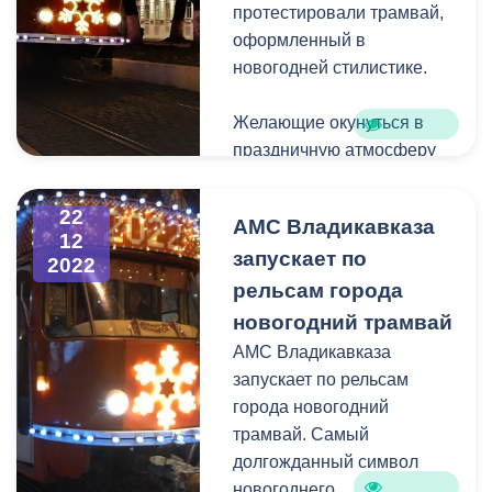
ребенок получит подарок
протестировали трамвай,
от главы АМС. Всего в
оформленный в
елках мэра примут
новогодней стилистике.
участие две тысячи детей.
Также градоначальник
Желающие окунуться в
посетил праздничное
праздничную атмосферу
представление,
горожане и гости столицы
организованное для детей
республики прокатились
22
сотрудников
АМС Владикавказа
по малому городскому
12
администрации города.
запускает по
кольцу. Стартовал
2022
любимец детей и
рельсам города
взрослых с остановки
новогодний трамвай
перед входом в
АМС Владикавказа
Центральный парк им. К.Л.
запускает по рельсам
Хетагурова в 17 часов.
города новогодний
Ежедневое часовое
трамвай. Самый
путешествие проходит по
долгожданный символ
следующему маршруту:
новогоднего