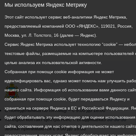
Мы используем Яндекс Метрику
Этот сайт использует сервис веб-аналитики Яндекс Метрика,
предоставляемый компанией ООО «ЯНДЕКС», 119021, Россия,
Москва, ул. Л. Толстого, 16 (далее — Яндекс).
Сервис Яндекс Метрика использует технологию “cookie” — небо
текстовые файлы, размещаемые на компьютере пользователей 
целью анализа их пользовательской активности.
Собранная при помощи cookie информация не может
идентифицировать вас, однако может помочь нам улучшить рабо
нашего сайта. Информация об использовании вами данного сайт
собранная при помощи cookie, будет передаваться Яндексу и
храниться на сервере Яндекса в ЕС и Российской Федерации. Я
График
С понедельника по пятницу – с 9.00 до 18.00
будет обрабатывать эту информацию для оценки использования
работы
Телефон контакт-центра АМС г. Владикавказ
30-30-30
сайта, составления для нас отчетов о деятельности нашего сайта
администрации
звонки принимаются с 9:00 до 18:00
предоставления других услуг. Яндекс обрабатывает эту информ