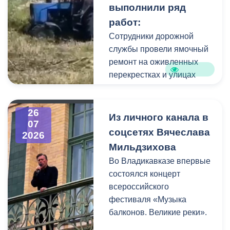
выполнили ряд
коммунальщики привели в
работ:
порядок и прилегающую
территорию, полностью
Сотрудники дорожной
очистив площадь вокруг
службы провели ямочный
памятника.
ремонт на оживленных
перекрестках и улицах
города. В частности, на
Архонском круге, по
26
улицам Весенняя,
Из личного канала в
07
Кырджалийская,
соцсетях Вячеслава
2026
Первомайская,
Мильдзихова
Барбашова,
Во Владикавказе впервые
Комсомольская.
состоялся концерт
всероссийского
фестиваля «Музыка
балконов. Великие реки».