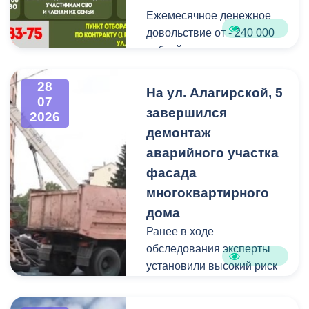
Ежемесячное денежное
Мероприятие
довольствие от - 240 000
организовано ВМБУК
рублей.
«Радуга».
Списание долго по
28
На ул. Алагирской, 5
07
кредитам участникам СВО
завершился
2026
до - 10 000 000 рублей.
демонтаж
аварийного участка
Рассматриваются
кандидаты мужского пола
фасада
на должности
многоквартирного
медицинского персонала.
дома
Ранее в ходе
Пункт отбора на военную
обследования эксперты
службу по контракту г.
установили высокий риск
Владикавказ, ул. Титова,
обрушения конструкции
д. 5.
площадью 362