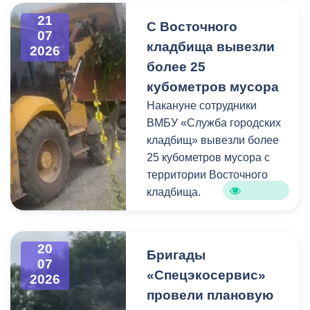
информацию про места и
21
С Восточного
способы утилизации
07
кладбища вывезли
крупногабаритного и
2026
строительного мусора.
более 25
кубометров мусора
Накануне сотрудники
ВМБУ «Служба городских
кладбищ» вывезли более
25 кубометров мусора с
территории Восточного
кладбища.
В период уборки мест
захоронений посетители
20
Бригады
нередко складируют
07
«Спецэкосервис»
2026
растительные и другие
провели плановую
отходы на смежных