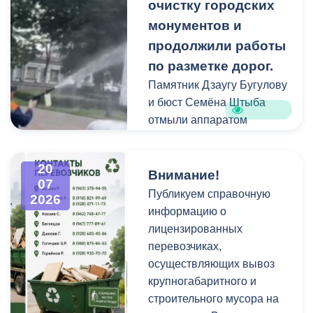
площадках и вдоль
очистку городских
проездов, что затрудняет
монументов и
работу
продолжили работы
специализированной
по разметке дорог.
техники.
Памятник Дзаугу Бугулову
и бюст Семёна Штыба
отмыли аппаратом
высокого давления и
специальными моющими
20
средствами. Такой подход
Внимание!
07
позволяет эффективно
Публикуем справочную
2026
смыть накопившуюся
информацию о
уличную пыль, налет и
лицензированных
копоть, не повреждая
перевозчиках,
структуру камня.
осуществляющих вывоз
крупногабаритного и
строительного мусора на