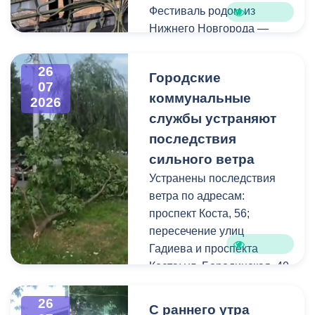
Фестиваль родом из
Нижнего Новгорода —
города, где в 2023 году
впервые прошли
26
Городские
концерты на балконах
07
коммунальные
исторических зданий.
2026
Проект быстро стал
службы устраняют
культурной визитной
последствия
карточкой региона, а
сильного ветра
сегодня его география
Устранены последствия
расширяется, объединяя
ветра по адресам:
разные города России.
проспект Коста, 56;
пересечение улиц
Во Владикавказе концерт
Гадиева и проспекта
прошел на балконе
Коста; ул. Бородинская, 40
особняка Ходякова. Для
жителей и гостей города
В результате сильных
26
С раннего утра
выступил солист