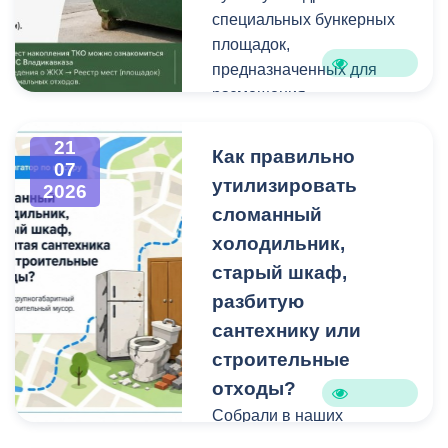
техники и других
Работы планируем
специальных бункерных
крупногабаритных
завершить осенью.
площадок,
отходов является
Проходят они в рамках
предназначенных для
административным
муниципальной
размещения
правонарушением.
программы
крупногабаритных
«Благоустройство и
отходов и строительного
21
Как правильно
07
озеленение».
мусора небольшого
утилизировать
2026
объема.
сломанный
холодильник,
Бункерные площадки
расположены по
старый шкаф,
следующим адресам:
разбитую
сантехнику или
строительные
отходы?
Собрали в наших
карточках всю полезную