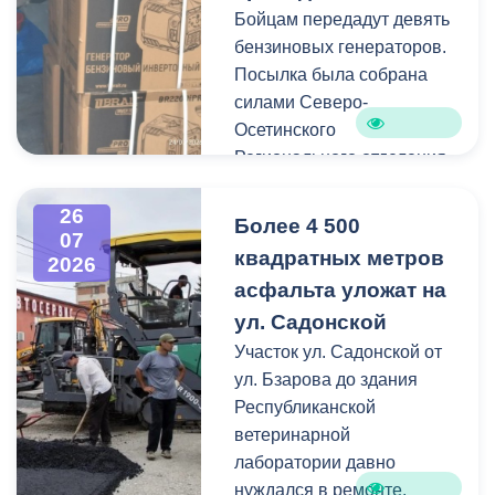
Бойцам передадут девять
Работы по распиловке и
бензиновых генераторов.
вывозу проводятся в
Посылка была собрана
оперативном режиме.
силами Северо-
Осетинского
На улицах Ватутина,
Регионального отделения
Горького, Лермонтова
молодёжной
выявлены упавшие ветки.
общероссийской
26
По улицам Магкаева и
Более 4 500
07
общественной
Карцинскому шоссе
квадратных метров
2026
организации «Российские
серьезных последствий не
асфальта уложат на
студенческие отряды».
зафиксировано —
ул. Садонской
отмечены лишь отдельные
Как отметил председатель
Участок ул. Садонской от
небольшие ветки.
правления организации
ул. Бзарова до здания
«Российские студенческие
Республиканской
отряды» Олег Габараев,
ветеринарной
генераторы бойцам
лаборатории давно
необходимы для
нуждался в ремонте.