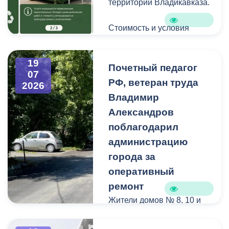
территории Владикавказа.
Стоимость и условия
вывоза уточняйте по
указанным телефонам.
19
Почетный педагог
07
РФ, ветеран труда
2026
Владимир
Александров
поблагодарил
администрацию
города за
оперативный
ремонт
Жители домов № 8, 10 и
12 по улице Иристонской
обратились в