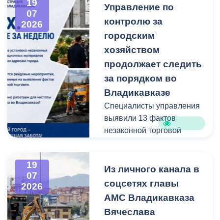
19
Управление по
администрацию
07
контролю за
Владикавказа с просьбой
2026
привести в порядок
городским
межквартальный проезд.
хозяйством
Работы выполнены:
продолжает следить
наиболее разрушенный
за порядком во
участок полностью
Владикавказе
заасфальтирован, на
Специалисты управления
остальных проведен
выявили 13 фактов
ямочный ремонт.
незаконной торговой
деятельности
В адрес главы МО – АМС
г. Владикавказа
19
Выявлено нарушение
Из личного канала в
Вячеслава Мильдзихова
07
сроков восстановления
поступило письмо, в
соцсетях главы
2026
асфальтового покрытия
котором жители
АМС Владикавказа
на пересечении ул.
благодарят городские
Вячеслава
Минина и ул.
службы за оперативную