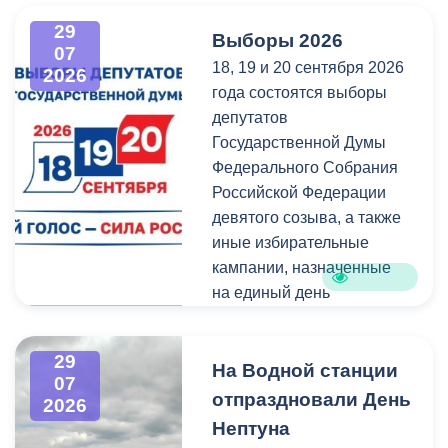
администрация
всех, кто любит и ценит
29
Выборы 2026
Владикавказа обещала,
богатейшее культурное
07
18, 19 и 20 сентября 2026
что льгота сохранится и
наследие нашей великой
2026
года состоятся выборы
будет предоставляться в
России.
депутатов
рамках нового
Государственной Думы
нормативного порядка.
Федерального Собрания
Изменения были связаны
Российской Федерации
с тем, что в начале 2026
девятого созыва, а также
года полномочия по
иные избирательные
организации
кампании, назначенные
пассажирских перевозок
на единый день
перешли в
голосования.
республиканский Комитет
по транспорту.
29
Ознакомиться со списками
На Водной станции
07
избирательных участков,
отпраздновали День
2026
их номерами и границами,
Нептуна
адресами помещений для