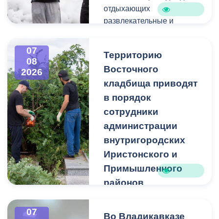
отдыхающих
развлекательные и
спортивные мероприятия.
07
Территорию
08
Восточного
2026
кладбища приводят
в порядок
сотрудники
администрации
внутригородских
Иристонского и
Примышленного
районов
Владикавказа
Чтобы избежать
07
Во Владикавказе