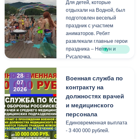
Для детей, которые
голосования, местами
отдыхали на Водной, был
нахождения участковых
подготовлен веселый
избирательных комиссий,
праздник с участием
а также номерами
аниматоров. Ребят
телефонов участковых
развлекали главные герои
избирательных комиссий
праздника – Нептун и
можно по ссылке:
Русалочка.
Как отметил заведующий
28
Военная служба по
Водной станцией Георгий
07
контракту на
Цгоев, празднование Дня
2026
Нептуна - уже старая
должностях врачей
добрая традиция.
и медицинского
персонала
В завершение праздника
Единовременная выплата
детей угостили
- 3 400 000 рублей.
сладостями.