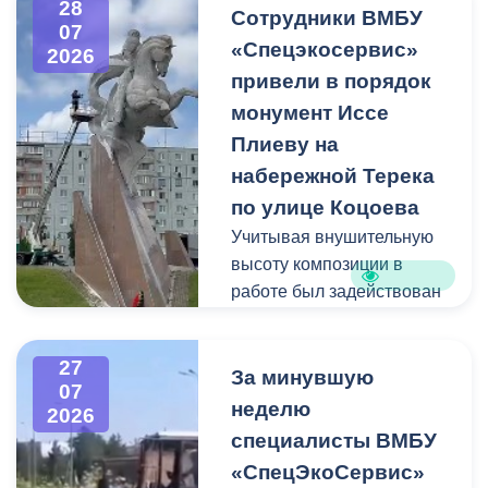
28
квадратных метра и весом
Сотрудники ВМБУ
07
около 53 тонн.
«Спецэкосервис»
2026
привели в порядок
Для предотвращения
монумент Иссе
возможной чрезвычайной
Плиеву на
ситуации Комиссия по
набережной Терека
предупреждению и
ликвидации ЧС ввела
по улице Коцоева
режим повышенной
Учитывая внушительную
готовности и
высоту композиции в
организовала комплекс
работе был задействован
неотложных мероприятий.
автоподъемник и аппарат
высокого давления.
27
Фигуру всадника и
За минувшую
07
постамент отмыли от
неделю
2026
накопившейся пыли.
специалисты ВМБУ
«СпецЭкоСервис»
Одновременно