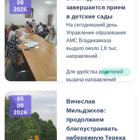
08
загущения территории
завершается прием
2026
дикорастущими
в детские сады
деревьями,
На сегодняшний день
муниципальные служащие
Управление образования
с утра косят, пилят
АМС Владикавказа
поросль между
выдало около 1,6 тыс.
захоронениями и
направлений.
собирают скошенную
траву.
Для удобства родителей
выдача направлений
была организована таким
образом, чтобы избежать
05
Вячеслав
очередей и долгого
08
Мильдзихов:
ожидания.
2026
продолжаем
Прием в детские сады
благоустраивать
начался 15 июля и
набережную Терека