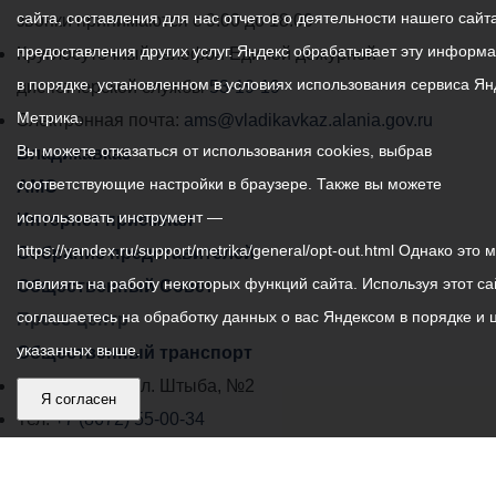
сайта, составления для нас отчетов о деятельности нашего сайта
администрации
звонки принимаются с 9:00 до 18:00
предоставления других услуг. Яндекс обрабатывает эту информ
местного
Круглосуточный телефон Единой дежурной
в порядке, установленном в условиях использования сервиса Ян
самоуправления
диспетчерской службы
53-19-19
Метрика.
города
Электронная почта:
ams@vladikavkaz.alania.gov.ru
Вы можете отказаться от использования cookies, выбрав
Владикавказ:
Владикавказ
соответствующие настройки в браузере. Также вы можете
АМС
использовать инструмент —
Интернет приемная
https://yandex.ru/support/metrika/general/opt-out.html Однако это 
Собрание представителей
повлиять на работу некоторых функций сайта. Используя этот са
Общественный Совет
соглашаетесь на обработку данных о вас Яндексом в порядке и 
Пресс-центр
указанных выше.
Общественный транспорт
Владикавказ, пл. Штыба, №2
Я согласен
Тел:
+7 (8672) 55-00-34
Главный редактор: Биазарти Д. К.
Свидетельство о регистрации СМИ ЭЛ № ФС 77 –