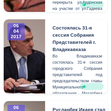
перекрыта ул.Ардонская
на участке от ул.Гадиева
до Ш.Руставели.
06
Состоялась 31-я
04
сессия Собрания
2017
Представителей г.
Владикавказа
Во Владикавказе
состоялась 31-я сессия
городского Собрания
представителей под
председательством главы
Муниципального
образования Махарбека
Хадарцева. В работе
сессии принял участие
06
Русланбек Икаев стал