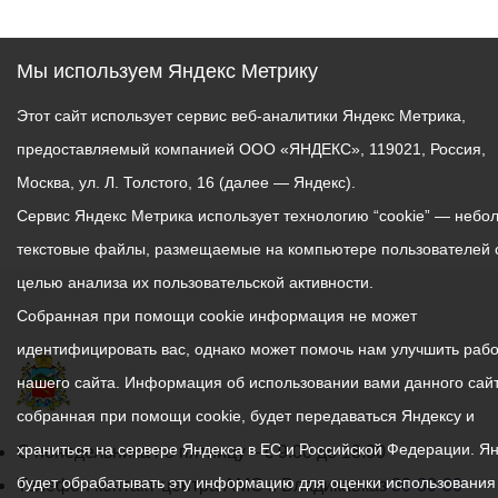
Мы используем Яндекс Метрику
Этот сайт использует сервис веб-аналитики Яндекс Метрика,
предоставляемый компанией ООО «ЯНДЕКС», 119021, Россия,
Москва, ул. Л. Толстого, 16 (далее — Яндекс).
Сервис Яндекс Метрика использует технологию “cookie” — небо
текстовые файлы, размещаемые на компьютере пользователей 
целью анализа их пользовательской активности.
Собранная при помощи cookie информация не может
идентифицировать вас, однако может помочь нам улучшить рабо
нашего сайта. Информация об использовании вами данного сайт
собранная при помощи cookie, будет передаваться Яндексу и
храниться на сервере Яндекса в ЕС и Российской Федерации. Я
График
С понедельника по пятницу – с 9.00 до 18.00
будет обрабатывать эту информацию для оценки использования
работы
Телефон контакт-центра АМС г. Владикавказ
30-30-30