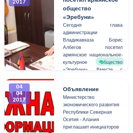
2017
федеральной налоговой
общество
службы, МВД,
«Эребуни»
пенсионного фонда,
Сегодня глава
соответствующих
администрации
структурных
Владикавказа Борис
подразделений
Албегов посетил
администрации.
армянское национальное-
культурное общество
«Эребуни». Вместе с
представителями
организации он обсудил
04
Объявление
планы развития
04
Министерство
2017
организации и ее важную
экономического развития
роль в жизни города.
Республики Северная
Осетия - Алания
приглашает инициаторов