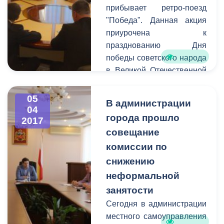
ДЦП «Ир», который Икае
прибывает ретро-поезд
построил на собственны
"Победа". Данная акция
средства.
приурочена к
празднованию Дня
победы советского народа
в Великой Отечественной
Войне. Движение
исторического подвижного
05
В администрации
состава " Победа"
04
города прошло
2017
является Всероссийской
совещание
акцией, которая
проводится уже в седьмой
комиссии по
раз и ежегодно является
снижению
ярким событием в
неформальной
преддверии праздника 9
занятости
мая.
Сегодня в администрации
местного самоуправления