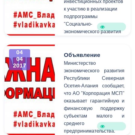
инвестиционных проектов
к участию в реализации
подпрограммы
"Социально-
экономического развития
Республики Северная
Осетия-Алания на 2016-
04
2025 годы" в рамках
Объявление
04
государственной
Министерство
2017
программы Российской
экономического развития
Федерации "Развитие
Республики Северная
Северо-Кавказского
Осетия-Алания сообщает,
федерального округа на
что АО "Корпорация МСП"
период до 2025 года".
оказывает гарантийную и
финансовую поддержку
субъектам малого и
среднего
предпринимательства.