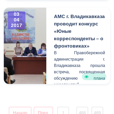
03
АМС г. Владикавказа
04
проводит конкурс
2017
«Юные
корреспонденты – о
фронтовиках»
В Правобережной
администрации г.
Владикавказа прошла
встреча, посвященная
обсуждению плана
мероприятий,
приуроченных к
празднованию Дня
Победы Советского
народа над фашистской
Начало
Пред.
1
468
469