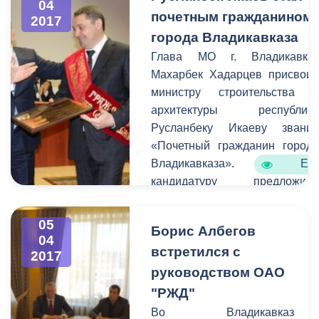
глава АМС г.
04
почетным гражданином
2017
Владикавказа Борис
города Владикавказа
Албегов. Согласно
повестке дня заслушали
Глава МО г. Владикавка
вопрос о внесении
Махарбек Хадарцев присвои
изменений в бюджет
министру строительства 
города.
архитектуры республик
Русланбеку Икаеву звани
«Почетный гражданин город
Владикавказа». Ег
кандидатуру предложил
лично председатель Совет
Федерации Федеральног
05
Борис Албегов
Собрания РФ Валентин
04
встретился с
Матвиенко. Это произошл
2017
после е
руководством ОАО
посещения реабилитационног
"РЖД"
центра для детей с диагнозо
Во Владикавказ