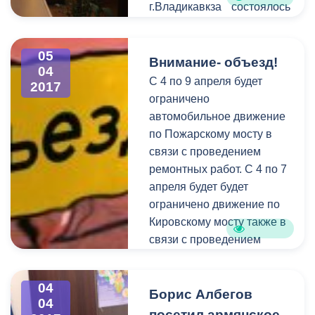
г.Владикавкза состоялось
совещание
межведомственной
05
комиссии по организации
Внимание- объезд!
04
мероприятий,
C 4 по 9 апреля будет
2017
направленных на
ограничено
снижение неформальной
автомобильное движение
занятости. В ходе
по Пожарскому мосту в
обсуждения были
связи с проведением
подведены итоги
ремонтных работ. С 4 по 7
проделанной в 2016 году
апреля будет будет
работы, а также
ограничено движение по
утверждён план
Кировскому мосту также в
предстоящих
связи с проведением
мероприятий. Участие в
ремонтных работ.
совещании приняли
04
представители
Борис Албегов
04
прокуратуры,
посетил армянское